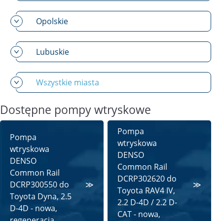
Opolskie
Lubuskie
Wszystkie miasta
Dostępne pompy wtryskowe
Pompa
Pompa
wtryskowa
wtryskowa
DENSO
DENSO
Common Rail
Common Rail
DCRP302620 do
DCRP300550 do
Toyota RAV4 IV,
Toyota Dyna, 2.5
2.2 D-4D / 2.2 D-
D-4D - nowa,
CAT - nowa,
regeneracja,