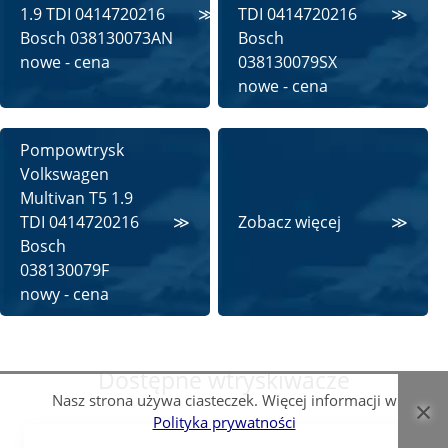
1.9 TDI 0414720216
TDI 0414720216
Bosch 038130073AN
Bosch
nowe - cena
038130079SX
nowe - cena
Pompowtrysk
Volkswagen
Multivan T5 1.9
TDI 0414720216
Zobacz więcej
Bosch
038130079F
nowy - cena
Dostępne wtryskiwacze
Nasz strona używa ciasteczek. Więcej informacji w
×
Polityka prywatności