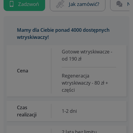
Zadzwoń
Jak zamówić?
Na
Mamy dla Ciebie ponad 4000 dostępnych
wtryskiwaczy!
Gotowe wtryskiwacze -
od 190 zł
Cena
Regeneracja
wtryskiwaczy - 80 zł +
części
Czas
1-2 dni
realizacji
2 lata bez limitu