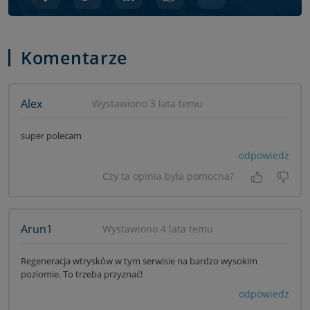
Komentarze
Alex
Wystawiono 3 lata temu
super polecam
odpowiedz
Czy ta opinia była pomocna?
Tak, była
Nie 
Arun1
Wystawiono 4 lata temu
Regeneracja wtrysków w tym serwisie na bardzo wysokim
poziomie. To trzeba przyznać!
odpowiedz