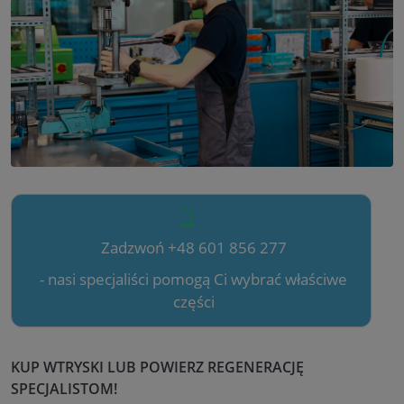
Zadzwoń +48 601 856 277
- nasi specjaliści pomogą Ci wybrać właściwe
części
KUP WTRYSKI LUB POWIERZ REGENERACJĘ
SPECJALISTOM!