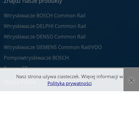
Znajdź nasze produkty
Wtryskiwacze BOSCH Common Rail
Wtryskiwacze DELPHI Common Rail
Wtryskiwacze DENSO Common Rail
Wtryskiwacze SIEMENS Common Rail/VDO
Pompowtryskiwacze BOSCH
Pompy CR
Nasz strona używa ciasteczek. Więcej informacji w
×
Nasza Firma
Polityka prywatności
O nas
Praca
Kontakt