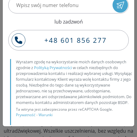
Regeneracja wtryskiwaczy w
Białymstoku w województwie
podlaskim
lub zadzwoń
+48 601 856 277
Dla klientów z miasta Białystok, firma Bosch Service
Pawlik przygotowała bogatą ofertę, na której skład,
wchodzą takie usługi jak: regeneracja wtryskiwaczy
Wyrażam zgodę na wykorzystanie moich danych osobowych
układów Common Rail (Bosch, Delphi, Denso i Siemens),
zgodnie z
Polityką Prywatności
w celach niezbędnych do
regeneracja pompowtryskiwaczy samochodów
przeprowadzenia kontaktu i realizacji wybranej usługi. Wysyłając
osobowych koncernu VAG (Volkswagen, Audi, Skoda i
formularz kontaktowy Klient wyraża wolę kontaktu firmy z jego
osobą. Niezbędne do tego dane są wykorzystywane
Seat), regeneracja turbosprężarki, regeneracja
jednorazowo, nie są przechowywane, udostępniane,
pompowtryskiwaczy samochodów ciężarowych oraz
przetwarzane ani odsprzedawane jakimkolwiek podmiotom. Do
pompy PLD firmy Bosch. Nasi specjaliści dokładnie
momentu kontaktu administratorem danych pozostaje BSDP.
sprawdzają każdy element zawarty w budowie wtrysków
Ta witryna jest zabezpieczona przez reCAPTCHA Google.
Prywatność
-
Warunki
oraz pompowtrysków. W celu lepszej weryfikacji stopnia
zużycia poszczególnych części, trafiają one do kąpieli
ultradźwiękowej. Wszelkie uszczelnienia, bez względu na