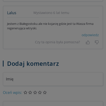
Lalus
Wystawiono 6 lat temu
Jestem z Białegostoku ale nie kojarzę gdzie jest ta Wasza firma
regenerująca wtryski.
odpowiedz
Czy ta opinia była pomocna?
Tak, była
Nie 
Dodaj komentarz
Imię
Oceń wpis: