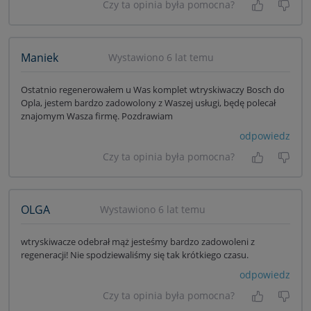
Czy ta opinia była pomocna?
Tak, była
Nie 
Maniek
Wystawiono 6 lat temu
Ostatnio regenerowałem u Was komplet wtryskiwaczy Bosch do
Opla, jestem bardzo zadowolony z Waszej usługi, będę polecał
znajomym Wasza firmę. Pozdrawiam
odpowiedz
Czy ta opinia była pomocna?
Tak, była
Nie 
OLGA
Wystawiono 6 lat temu
wtryskiwacze odebrał mąż jesteśmy bardzo zadowoleni z
regeneracji! Nie spodziewaliśmy się tak krótkiego czasu.
odpowiedz
Czy ta opinia była pomocna?
Tak, była
Nie 