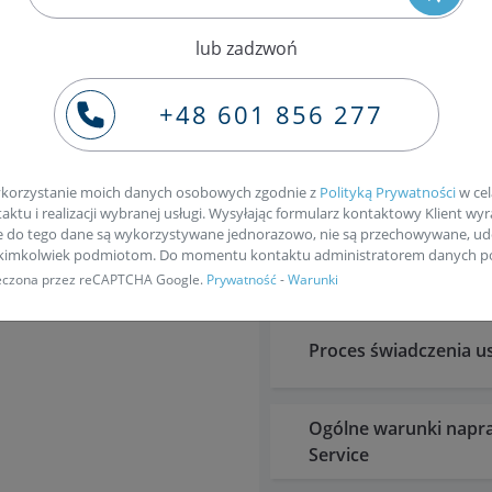
lub zadzwoń
Zobacz
Karta Kaucyjna
+48 601 856 277
Zobacz
Warunki Gwarancji w 
Dariusz Pawlik
korzystanie moich danych osobowych zgodnie z
Polityką Prywatności
w cel
ktu i realizacji wybranej usługi. Wysyłając formularz kontaktowy Klient wyr
e do tego dane są wykorzystywane jednorazowo, nie są przechowywane, ud
akimkolwiek podmiotom. Do momentu kontaktu administratorem danych po
Karta zlecenia usług
pieczona przez reCAPTCHA Google.
Prywatność
-
Warunki
Proces świadczenia u
Ogólne warunki napra
Service