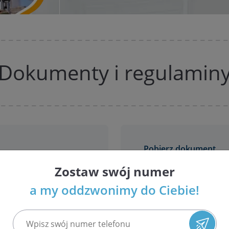
Dokumenty i regulamin
Pobierz dokument
Zostaw swój numer
Zobacz
Prawo odstąpienia o
na odległość
a my oddzwonimy do Ciebie!
owych
Zobacz
Procedura rozpatrywa
tytułu rękojmi