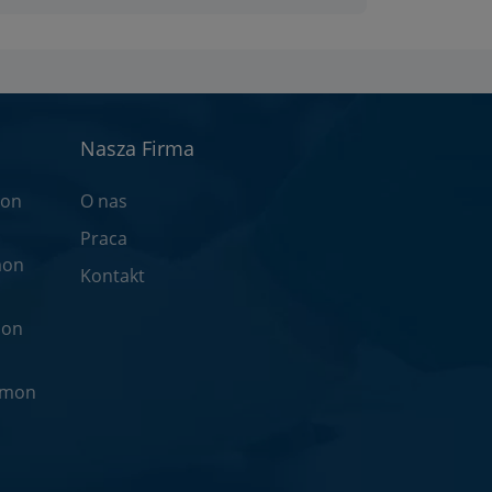
Nasza Firma
mon
O nas
Praca
mon
Kontakt
mon
mmon