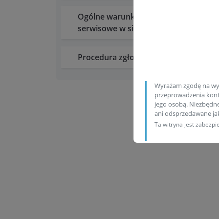
Ogólne warunki gwarancji na usługi
serwisowe w sieci Bosch Diesel
Procedura zgłoszeń wewnętrznych
Wyrażam zgodę na wy
przeprowadzenia konta
jego osobą. Niezbędn
ani odsprzedawane j
Ta witryna jest zabez