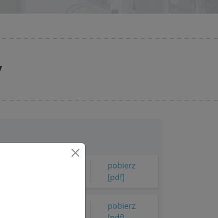
y
d umowy zawartej
pobierz
[pdf]
nia reklamacji z
pobierz
[pdf]