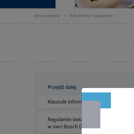
Strona główna
Dokumenty i regulaminy
Przejdź dalej
Klauzule informacyjne i klauzule zgód
Regulamin świadczenia usług serwis
w sieci Bosch Diesel