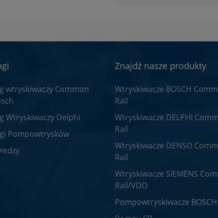
ogi
Znajdź nasze produkty
og wtryskiwaczy Common
Wtryskiwacze BOSCH Com
osch
Rail
g Wtryskiwaczy Delphi
Wtryskiwacze DELPHI Com
Rail
ogi Pompowtrysków
Wtryskiwacze DENSO Com
iedzy
Rail
Wtryskiwacze SIEMENS Co
Rail/VDO
Pompowtryskiwacze BOSCH