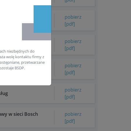
pobierz
[pdf]
Bosch Service
pobierz
[pdf]
ach niezbędnych do
aża wolę kontaktu firmy z
ostępniane, przetwarzane
pobierz
zostaje BSDP.
 serwisowych
[pdf]
pobierz
sług
[pdf]
wy w sieci Bosch
pobierz
[pdf]