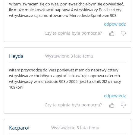
Witam, zwracam się do Was, ponieważ chciałbym się dowiedzieć,
ile może mnie kosztować naprawa 4 wtryskiwaczy Bosch cztery
wtryskiwacze są zamontowane w Mercedesie Sprinterze 903
odpowiedz
Czy ta opinia była pomocna?
Tak, była
Nie 
Heyda
Wystawiono 3 lata temu
witam przychodzę do Was ponieważ mam do naprawy cztery
wtryskiwacze chciałbym zapytać ile kosztuje naprawa czterech
wtryskiwaczy w mercedesie 903 z 2005r jest to silnik 2l2 o mocy
109koni
odpowiedz
Czy ta opinia była pomocna?
Tak, była
Nie 
Kacparof
Wystawiono 3 lata temu