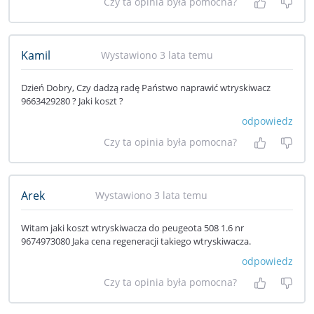
Czy ta opinia była pomocna?
Tak, była
Nie 
Kamil
Wystawiono 3 lata temu
Dzień Dobry, Czy dadzą radę Państwo naprawić wtryskiwacz
9663429280 ? Jaki koszt ?
odpowiedz
Czy ta opinia była pomocna?
Tak, była
Nie 
Arek
Wystawiono 3 lata temu
Witam jaki koszt wtryskiwacza do peugeota 508 1.6 nr
9674973080 Jaka cena regeneracji takiego wtryskiwacza.
odpowiedz
Czy ta opinia była pomocna?
Tak, była
Nie 