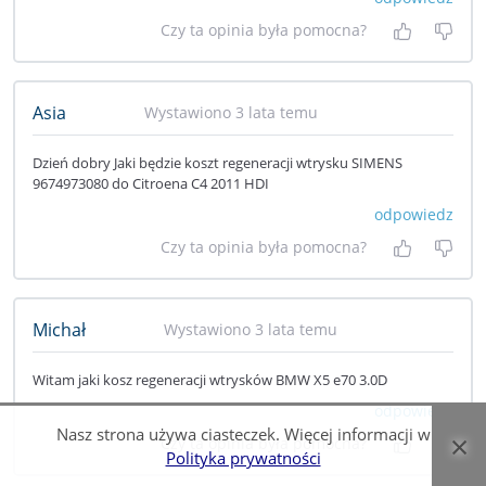
Czy ta opinia była pomocna?
Tak, była
Nie 
Asia
Wystawiono 3 lata temu
Dzień dobry Jaki będzie koszt regeneracji wtrysku SIMENS
9674973080 do Citroena C4 2011 HDI
odpowiedz
Czy ta opinia była pomocna?
Tak, była
Nie 
Michał
Wystawiono 3 lata temu
Witam jaki kosz regeneracji wtrysków BMW X5 e70 3.0D
odpowiedz
Nasz strona używa ciasteczek. Więcej informacji w
×
Czy ta opinia była pomocna?
Tak, była
Nie 
Polityka prywatności