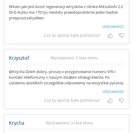
Witam jaki jest koszt regeneracji wtrysków z silnika Mitsubishi 2.2
Di-D Autko ma 170 tys niestety prawdopodobnie jeden będzie
przepuszczał paliwo
odpowiedz
Czy ta opinia była pomocna?
Tak, była
Nie 
Krzysztof
Wystawiono 3 lata temu
@Krycha Dzień dobry, proszę o przygotowanie numeru VIN i
kontakt telefoniczny z naszym działem obsługi klienta. Po
ustaleniu wszelkich szczegółów odpowiemy na wszystkie pytania.
odpowiedz
Czy ta opinia była pomocna?
Tak, była
Nie 
Krycha
Wystawiono 3 lata temu