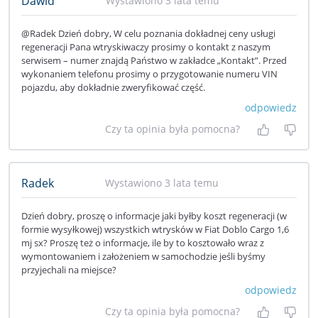
Dawid
Wystawiono 3 lata temu
@Radek Dzień dobry, W celu poznania dokładnej ceny usługi
regeneracji Pana wtryskiwaczy prosimy o kontakt z naszym
serwisem – numer znajdą Państwo w zakładce „Kontakt”. Przed
wykonaniem telefonu prosimy o przygotowanie numeru VIN
pojazdu, aby dokładnie zweryfikować część.
odpowiedz
Czy ta opinia była pomocna?
Tak, była
Nie 
Radek
Wystawiono 3 lata temu
Dzień dobry, proszę o informacje jaki byłby koszt regeneracji (w
formie wysyłkowej) wszystkich wtrysków w Fiat Doblo Cargo 1,6
mj sx? Proszę też o informacje, ile by to kosztowało wraz z
wymontowaniem i założeniem w samochodzie jeśli byśmy
przyjechali na miejsce?
odpowiedz
Czy ta opinia była pomocna?
Tak, była
Nie 