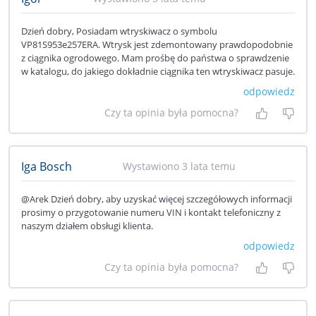
Dzień dobry, Posiadam wtryskiwacz o symbolu
VP81S953e257ERA. Wtrysk jest zdemontowany prawdopodobnie
z ciągnika ogrodowego. Mam prośbę do państwa o sprawdzenie
w katalogu, do jakiego dokładnie ciągnika ten wtryskiwacz pasuje.
odpowiedz
Czy ta opinia była pomocna?
Tak, była
Nie 
Iga Bosch
Wystawiono 3 lata temu
@Arek Dzień dobry, aby uzyskać więcej szczegółowych informacji
prosimy o przygotowanie numeru VIN i kontakt telefoniczny z
naszym działem obsługi klienta.
odpowiedz
Czy ta opinia była pomocna?
Tak, była
Nie 