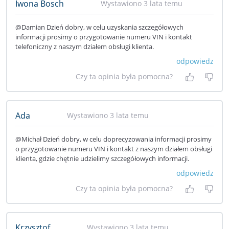
Iwona Bosch
Wystawiono 3 lata temu
@Damian Dzień dobry, w celu uzyskania szczegółowych
informacji prosimy o przygotowanie numeru VIN i kontakt
telefoniczny z naszym działem obsługi klienta.
odpowiedz
Czy ta opinia była pomocna?
Tak, była
Nie 
Ada
Wystawiono 3 lata temu
@Michał Dzień dobry, w celu doprecyzowania informacji prosimy
o przygotowanie numeru VIN i kontakt z naszym działem obsługi
klienta, gdzie chętnie udzielimy szczegółowych informacji.
odpowiedz
Czy ta opinia była pomocna?
Tak, była
Nie 
Krzysztof
Wystawiono 3 lata temu