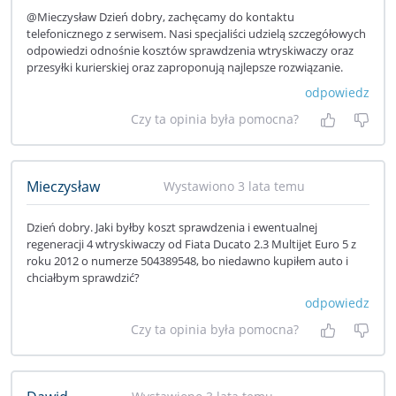
@Mieczysław Dzień dobry, zachęcamy do kontaktu
telefonicznego z serwisem. Nasi specjaliści udzielą szczegółowych
odpowiedzi odnośnie kosztów sprawdzenia wtryskiwaczy oraz
przesyłki kurierskiej oraz zaproponują najlepsze rozwiązanie.
odpowiedz
Czy ta opinia była pomocna?
Tak, była
Nie 
Mieczysław
Wystawiono 3 lata temu
Dzień dobry. Jaki byłby koszt sprawdzenia i ewentualnej
regeneracji 4 wtryskiwaczy od Fiata Ducato 2.3 Multijet Euro 5 z
roku 2012 o numerze 504389548, bo niedawno kupiłem auto i
chciałbym sprawdzić?
odpowiedz
Czy ta opinia była pomocna?
Tak, była
Nie 