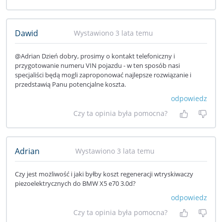
Dawid
Wystawiono 3 lata temu
@Adrian Dzień dobry, prosimy o kontakt telefoniczny i
przygotowanie numeru VIN pojazdu - w ten sposób nasi
specjaliści będą mogli zaproponować najlepsze rozwiązanie i
przedstawią Panu potencjalne koszta.
odpowiedz
Czy ta opinia była pomocna?
Tak, była
Nie 
Adrian
Wystawiono 3 lata temu
Czy jest możliwość i jaki byłby koszt regeneracji wtryskiwaczy
piezoelektrycznych do BMW X5 e70 3.0d?
odpowiedz
Czy ta opinia była pomocna?
Tak, była
Nie 