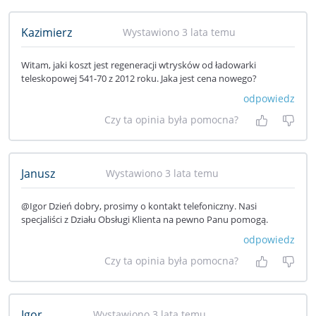
Kazimierz
Wystawiono 3 lata temu
Witam, jaki koszt jest regeneracji wtrysków od ładowarki
teleskopowej 541-70 z 2012 roku. Jaka jest cena nowego?
odpowiedz
Czy ta opinia była pomocna?
Tak, była
Nie 
Janusz
Wystawiono 3 lata temu
@Igor Dzień dobry, prosimy o kontakt telefoniczny. Nasi
specjaliści z Działu Obsługi Klienta na pewno Panu pomogą.
odpowiedz
Czy ta opinia była pomocna?
Tak, była
Nie 
Igor
Wystawiono 3 lata temu