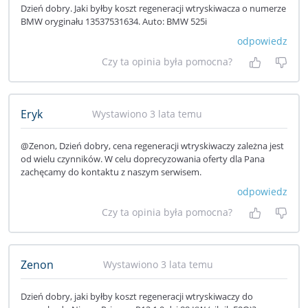
Dzień dobry. Jaki byłby koszt regeneracji wtryskiwacza o numerze
BMW oryginału 13537531634. Auto: BMW 525i
odpowiedz
Czy ta opinia była pomocna?
Tak, była
Nie 
Eryk
Wystawiono 3 lata temu
@Zenon, Dzień dobry, cena regeneracji wtryskiwaczy zależna jest
od wielu czynników. W celu doprecyzowania oferty dla Pana
zachęcamy do kontaktu z naszym serwisem.
odpowiedz
Czy ta opinia była pomocna?
Tak, była
Nie 
Zenon
Wystawiono 3 lata temu
Dzień dobry, jaki byłby koszt regeneracji wtryskiwaczy do