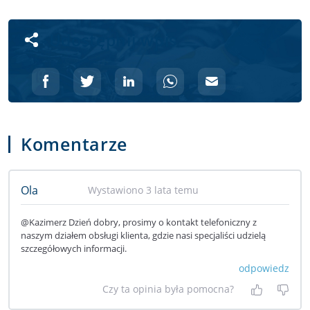
Udostępnij wpis
Komentarze
Ola
Wystawiono 3 lata temu
@Kazimerz Dzień dobry, prosimy o kontakt telefoniczny z
naszym działem obsługi klienta, gdzie nasi specjaliści udzielą
szczegółowych informacji.
odpowiedz
Czy ta opinia była pomocna?
Tak, była
Nie 