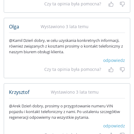
Czy ta opinia była pomocna?
Tak, była
Nie 
Olga
Wystawiono 3 lata temu
@Kamil Dzień dobry, w celu uzyskania konkretnych informacji,
również związanych z kosztami prosimy o kontakt telefoniczny z
naszym biurem obsługi klienta.
odpowiedz
Czy ta opinia była pomocna?
Tak, była
Nie 
Krzysztof
Wystawiono 3 lata temu
@Arek Dzień dobry, prosimy o przygotowanie numeru VIN
pojazdu i kontakt telefoniczny z nami. Po ustaleniu szczegółów
regeneracji odpowiemy na wszystkie pytania.
odpowiedz