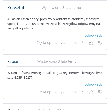
Krzysztof
Wystawiono 3 lata temu
@Fabian Dzień dobry, prosimy o kontakt telefoniczny z naszymi
specjalistami. Po ustaleniu wszelkich szczegółów odpowiemy na
wszystkie pytania.
odpowiedz
Czy ta opinia była pomocna?
Tak, była
Nie 
Fabian
Wystawiono 3 lata temu
Witam Państwa Proszę podać cenę za regenerowanie wtrysków 3
sztuki.03P130277
odpowiedz
Czy ta opinia była pomocna?
Tak, była
Nie 