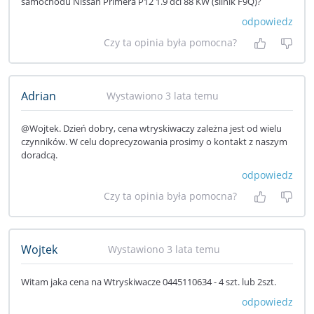
samochodu Nissan Primera P12 1.9 dci 88 KW (silnik F9Q)?
odpowiedz
Czy ta opinia była pomocna?
Tak, była
Nie 
Adrian
Wystawiono 3 lata temu
@Wojtek. Dzień dobry, cena wtryskiwaczy zależna jest od wielu
czynników. W celu doprecyzowania prosimy o kontakt z naszym
doradcą.
odpowiedz
Czy ta opinia była pomocna?
Tak, była
Nie 
Wojtek
Wystawiono 3 lata temu
Witam jaka cena na Wtryskiwacze 0445110634 - 4 szt. lub 2szt.
odpowiedz