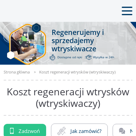
Regenerujemy i
sprzedajemy
wtryskiwacze
Dostępne od ręki
Wysyłka w 24h
Strona główna
Koszt regeneracji wtrysków (wtryskiwaczy)
Koszt regeneracji wtrysków
(wtryskiwaczy)
Zadzwoń
Jak zamówić?
Na