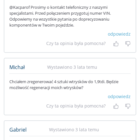
@Kacparof Prosimy o kontakt telefoniczny z naszymi
specjalistami. Przed połączeniem przygotuj numer VIN.
Odpowiemy na wszystkie pytania po doprecyzowaniu
komponentów w Twoim pojeździe.
odpowiedz
Czy ta opinia była pomocna?
Tak, była
Nie 
Michał
Wystawiono 3 lata temu
Chciałem zregenerować 4 sztuki wtrysków do 1,9tdi. Będzie
możliwość regeneracji moich wtrysków?
odpowiedz
Czy ta opinia była pomocna?
Tak, była
Nie 
Gabriel
Wystawiono 3 lata temu