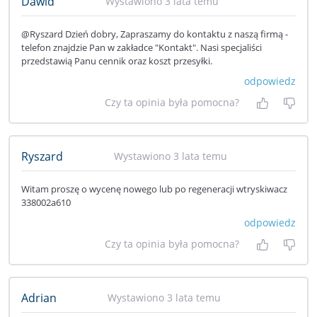
Dawid
Wystawiono 3 lata temu
@Ryszard Dzień dobry, Zapraszamy do kontaktu z naszą firmą -
telefon znajdzie Pan w zakładce "Kontakt". Nasi specjaliści
przedstawią Panu cennik oraz koszt przesyłki.
odpowiedz
Czy ta opinia była pomocna?
Tak, była
Nie 
Ryszard
Wystawiono 3 lata temu
Witam proszę o wycenę nowego lub po regeneracji wtryskiwacz
338002a610
odpowiedz
Czy ta opinia była pomocna?
Tak, była
Nie 
Adrian
Wystawiono 3 lata temu