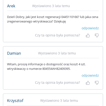
Arek
Wystawiono 3 lata temu
Dzień Dobry, Jaki jest koszt regeneracji 0445110166? lub jaka cena
zregenerowanego wtryskiwacza? Dziękuję
odpowiedz
Czy ta opinia była pomocna?
Tak, była
Nie 
Damian
Wystawiono 3 lata temu
Witam, proszę informacje o dostępność oraz koszt 4 szt.
wtryskiwaczy o numerze 804554AH82409395.
odpowiedz
Czy ta opinia była pomocna?
Tak, była
Nie 
Krzysztof
Wystawiono 3 lata temu