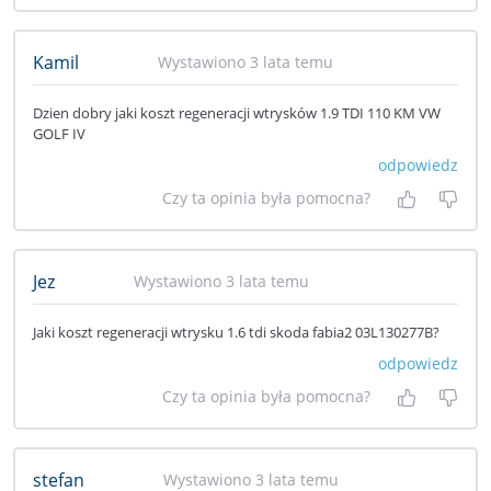
Kamil
Wystawiono 3 lata temu
Dzien dobry jaki koszt regeneracji wtrysków 1.9 TDI 110 KM VW
GOLF IV
odpowiedz
Czy ta opinia była pomocna?
Tak, była
Nie 
Jez
Wystawiono 3 lata temu
Jaki koszt regeneracji wtrysku 1.6 tdi skoda fabia2 03L130277B?
odpowiedz
Czy ta opinia była pomocna?
Tak, była
Nie 
stefan
Wystawiono 3 lata temu