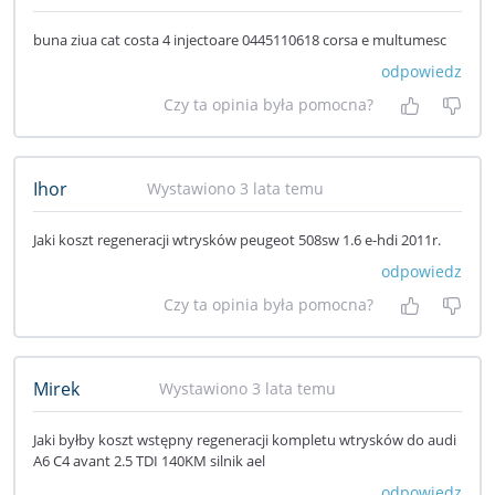
buna ziua cat costa 4 injectoare 0445110618 corsa e multumesc
odpowiedz
Czy ta opinia była pomocna?
Tak, była
Nie 
Ihor
Wystawiono 3 lata temu
Jaki koszt regeneracji wtrysków peugeot 508sw 1.6 e-hdi 2011r.
odpowiedz
Czy ta opinia była pomocna?
Tak, była
Nie 
Mirek
Wystawiono 3 lata temu
Jaki byłby koszt wstępny regeneracji kompletu wtrysków do audi
A6 C4 avant 2.5 TDI 140KM silnik ael
odpowiedz