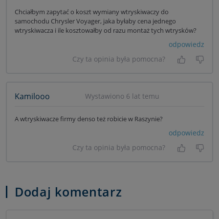
Chciałbym zapytać o koszt wymiany wtryskiwaczy do
samochodu Chrysler Voyager, jaka byłaby cena jednego
wtryskiwacza i ile kosztowałby od razu montaż tych wtrysków?
odpowiedz
Czy ta opinia była pomocna?
Tak, była
Nie 
Kamilooo
Wystawiono 6 lat temu
A wtryskiwacze firmy denso też robicie w Raszynie?
odpowiedz
Czy ta opinia była pomocna?
Tak, była
Nie 
Dodaj komentarz