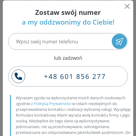
Obsługi pojazdów oraz zakład regeneracji wtryskiwaczy,
Zostaw swój numer
pompowtryskiwaczy i pomp Common Rail zaprasza
a my oddzwonimy do Ciebie!
mieszkańców Raszyna i okolicznych miejscowości do
skorzystania z wyjątkowej oferty przygotowanej
specjalnie dla Państwa. Nasz zakład specjalizuje się w
silnikach diesla, prowadzimy pełną obsługę takich
jednostek napędowych, a na nasze naprawy i
regeneracje udzielamy dwuletniej gwarancji bez limitu
lub zadzwoń
przejechanych kilometrów. Pewność, że świadczone
przez nas usługi to najwyższy europejski poziom, dają
+48 601 856 277
nam: wykwalifikowana, uhonorowana w konkursach
(Mistrzowie Polski) kadra, sprzęt dedykowany do
podobnych napraw przez producenta, identyczny z tym
Wyrażam zgodę na wykorzystanie moich danych osobowych
jaki wykorzystywany jest w procesie produkcji — stoły
zgodnie z
Polityką Prywatności
w celach niezbędnych do
probiercze EPS, stacje diagnostyczne, mikroskopy
przeprowadzenia kontaktu i realizacji wybranej usługi. Wysyłając
formularz kontaktowy Klient wyraża wolę kontaktu firmy z jego
cyfrowe oraz wykorzystanie przez nas jedynie
osobą. Niezbędne do tego dane są wykorzystywane
oryginalnych części zamiennych wprost od producenta.
jednorazowo, nie są przechowywane, udostępniane,
Ze wszystkich napraw i przeprowadzonych działań
przetwarzane ani odsprzedawane jakimkolwiek podmiotom. Do