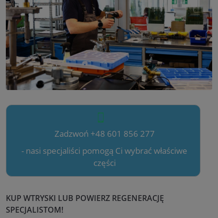
Zadzwoń +48 601 856 277
- nasi specjaliści pomogą Ci wybrać właściwe
części
KUP WTRYSKI LUB POWIERZ REGENERACJĘ
SPECJALISTOM!