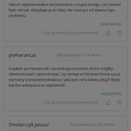
Ilekroć regenerowałem wtryskiwacze u kogoś innego, coś zawsze
było nie tak. Wysyłając je do Was, nie mam już od dawna tego
problemu.
odpowiedz
Czy ta opinia była pomocna?
Tak, była
Nie 
pomarancza
Wystawiono 6 lat temu
Kupiłam pompowtryski i poszukuję warsztatu, który mógłby
zdemontować i zamontować, czy istnieje w Państwa firmie opcja
wymiany pompowtryskiwaczy i jaka jest cena takiej usługi? Będę
bardzo wdzięczna za odpowiedź.
odpowiedz
Czy ta opinia była pomocna?
Tak, była
Nie 
Smolarczyk Janusz
Wystawiono 6 lat temu