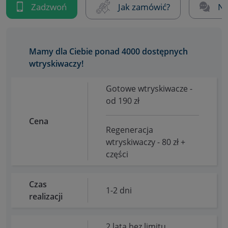
Zadzwoń
Jak zamówić?
Na
Mamy dla Ciebie ponad 4000 dostępnych
wtryskiwaczy!
Gotowe wtryskiwacze -
od 190 zł
Cena
Regeneracja
wtryskiwaczy - 80 zł +
części
Czas
1-2 dni
realizacji
2 lata bez limitu