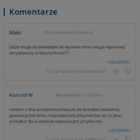
Komentarze
Maks
Wystawiono 4 lata temu
Gdzie mogę się dowiedzieć ile wyniesie mnie usługa regeneracji
wtryskiwaczy w Waszej firmie???
odpowiedz
Czy ta opinia była pomocna?
Tak, była
Nie 
Konrad W
Wystawiono 6 lat temu
robiłem u Was pompowtryskiwacze ale dostałem dwuletnią
gwarancję bez limitu nieprzejechany klizymetrów czy to jakaś
pomyłka? Bo w artykule napisane jest ze tylko rok
odpowiedz
Czy ta opinia była pomocna?