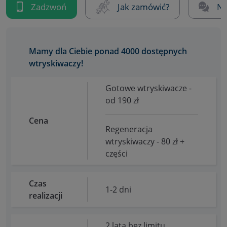
Zadzwoń
Jak zamówić?
Na
Mamy dla Ciebie ponad 4000 dostępnych
wtryskiwaczy!
Gotowe wtryskiwacze -
od 190 zł
Cena
Regeneracja
wtryskiwaczy - 80 zł +
części
Czas
1-2 dni
realizacji
2 lata bez limitu