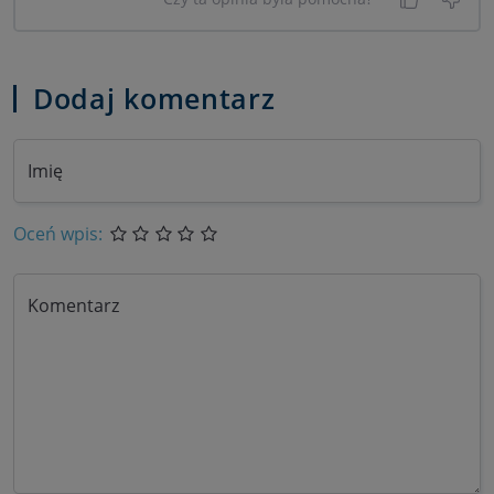
Tak, była
Nie 
Dodaj komentarz
Imię
Oceń wpis:
Komentarz