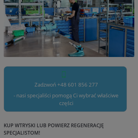
Zadzwoń +48 601 856 277
- nasi specjaliści pomogą Ci wybrać właściwe
części
KUP WTRYSKI LUB POWIERZ REGENERACJĘ
SPECJALISTOM!