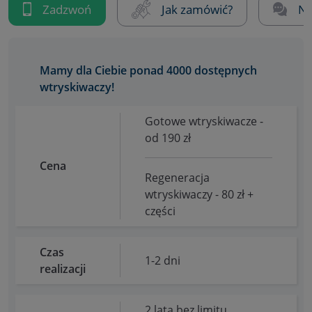
Zadzwoń
Jak zamówić?
Na
Mamy dla Ciebie ponad 4000 dostępnych
wtryskiwaczy!
Gotowe wtryskiwacze -
od 190 zł
Cena
Regeneracja
wtryskiwaczy - 80 zł +
części
Czas
1-2 dni
realizacji
2 lata bez limitu