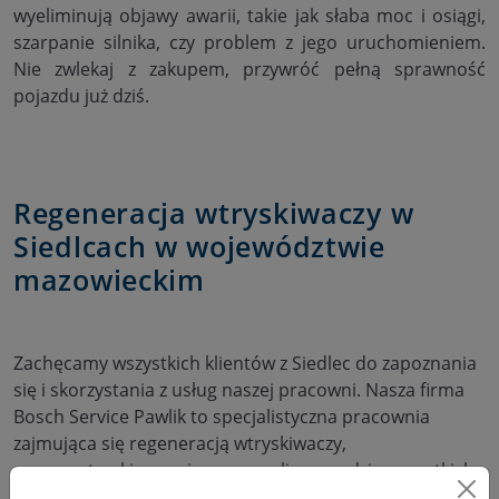
wyeliminują objawy awarii, takie jak słaba moc i osiągi,
szarpanie silnika, czy problem z jego uruchomieniem.
Nie zwlekaj z zakupem, przywróć pełną sprawność
pojazdu już dziś.
Regeneracja wtryskiwaczy w
Siedlcach w województwie
mazowieckim
Zachęcamy wszystkich klientów z Siedlec do zapoznania
się i skorzystania z usług naszej pracowni. Nasza firma
Bosch Service Pawlik to specjalistyczna pracownia
zajmująca się regeneracją wtryskiwaczy,
pompowtryskiwaczy i pomp, czyli w zasadzie wszystkich
elementów wchodzących w skład układu zasilania silnika