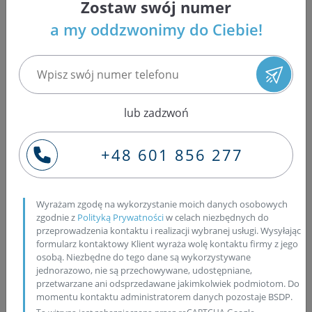
Zostaw swój numer
diesla. Regenerujemy, czyli przywracamy fabryczne
a my oddzwonimy do Ciebie!
osiągi wtryskiwaczom, wtryskiwaczom Common Rail,
pompowtryskiwaczom z układu PD grupy VAG oraz
pompom wysokiego ciśnienia z układu Common Rail i
jednostkowym pompom z układu PLD. Dzięki
doświadczeniu zdobytemu przez lata pracy z silnikami
lub zadzwoń
diesla posiadamy zarówno wiedzę, jak i specjalistycznie
wyposażoną pracownię, umożliwiającą nam świadczenie
usług autoryzowanej stacji obsługi. Posiadamy
+48 601 856 277
dedykowane do napraw wtryskiwaczy i
pompowtryskiwaczy stoły probiercze EPS, stacje
diagnostyczne i cyfrowe narzędzia, takie jak mikroskopy i
Wyrażam zgodę na wykorzystanie moich danych osobowych
elektroniczne klucze dynamometryczne pozwalające na
zgodnie z
Polityką Prywatności
w celach niezbędnych do
przeprowadzenia kontaktu i realizacji wybranej usługi. Wysyłając
odzyskiwanie 100% osiągów fabrycznych
formularz kontaktowy Klient wyraża wolę kontaktu firmy z jego
regenerowanych urządzeń. Wysoką jakość
osobą. Niezbędne do tego dane są wykorzystywane
świadczonych przez nas usług oddaje doskonale grono
jednorazowo, nie są przechowywane, udostępniane,
zadowolonych Klientów we wszystkich większych
przetwarzane ani odsprzedawane jakimkolwiek podmiotom. Do
momentu kontaktu administratorem danych pozostaje BSDP.
miastach Polski. Oczywiście na nasze usługi na piśmie