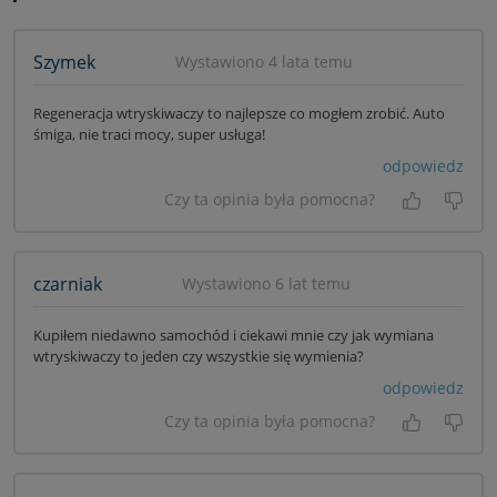
Szymek
Wystawiono 4 lata temu
Regeneracja wtryskiwaczy to najlepsze co mogłem zrobić. Auto
śmiga, nie traci mocy, super usługa!
odpowiedz
Czy ta opinia była pomocna?
Tak, była
Nie 
czarniak
Wystawiono 6 lat temu
Kupiłem niedawno samochód i ciekawi mnie czy jak wymiana
wtryskiwaczy to jeden czy wszystkie się wymienia?
odpowiedz
Czy ta opinia była pomocna?
Tak, była
Nie 