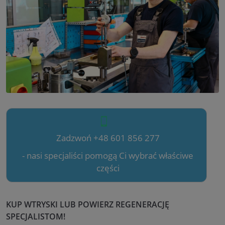
Zadzwoń +48 601 856 277
- nasi specjaliści pomogą Ci wybrać właściwe
części
KUP WTRYSKI LUB POWIERZ REGENERACJĘ
SPECJALISTOM!