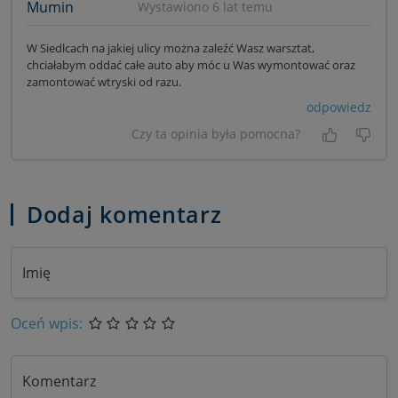
Mumin
Wystawiono 6 lat temu
W Siedlcach na jakiej ulicy można zaleźć Wasz warsztat,
chciałabym oddać całe auto aby móc u Was wymontować oraz
zamontować wtryski od razu.
odpowiedz
Czy ta opinia była pomocna?
Tak, była
Nie 
Dodaj komentarz
Imię
Oceń wpis:
Komentarz