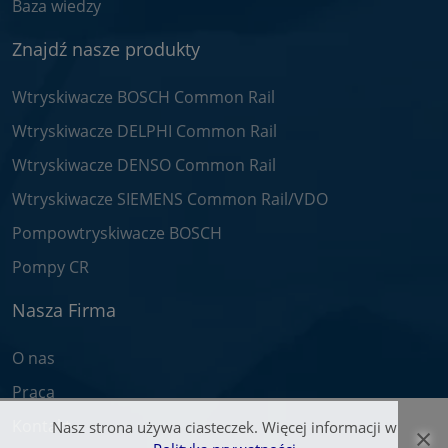
Baza wiedzy
Znajdź nasze produkty
Wtryskiwacze BOSCH Common Rail
Wtryskiwacze DELPHI Common Rail
Wtryskiwacze DENSO Common Rail
Wtryskiwacze SIEMENS Common Rail/VDO
Pompowtryskiwacze BOSCH
Pompy CR
Nasza Firma
O nas
Praca
Kontakt
Nasz strona używa ciasteczek. Więcej informacji w
×