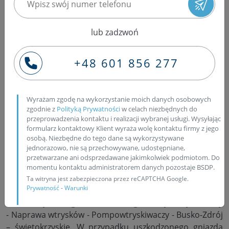
świętokrzyskim
lub zadzwoń
Zapraszamy klientów z miasta Busko-Zdrój a także okolic
do rozpatrzenia oferty firmy Bosch Service Pawlik,
+48 601 856 277
zajmującej się już od 1994 roku (prawie 30 lat) naprawą
ważnych podzespołów silnika wysokoprężnego.
Oferujemy usługę regeneracji wtryskiwaczy Common
Wyrażam zgodę na wykorzystanie moich danych osobowych
Rail firmy Bosch, Delphi, Denso oraz Siemens, naprawę
zgodnie z
Polityką Prywatności
w celach niezbędnych do
pompowtryskiwaczy z samochodów osobowych grupy
przeprowadzenia kontaktu i realizacji wybranej usługi. Wysyłając
VW (Audi, Volkswagen, Seat i Skoda), naprawę
formularz kontaktowy Klient wyraża wolę kontaktu firmy z jego
osobą. Niezbędne do tego dane są wykorzystywane
pompowtryskiwaczy z pojazdów ciężarowych oraz
jednorazowo, nie są przechowywane, udostępniane,
pompy PLD firmy Bosch. W swojej ofercie mamy także
przetwarzane ani odsprzedawane jakimkolwiek podmiotom. Do
usługę naprawy turbosprężarki. Wtryskiwacze oraz
momentu kontaktu administratorem danych pozostaje BSDP.
pompowtryskiwacze są dokładnie czyszczone w myjkach
Ta witryna jest zabezpieczona przez reCAPTCHA Google.
Prywatność
-
Warunki
ultradźwiękowych, a następnie oceniany jest stan
techniczny każdego elementu. Regeneracja wtryskiwaczy
- Naprawa wtrysków - Pompowtryskiwaczy - Busko-Zdrój
– świętokrzyskie. W przypadku uszkodzonego gniazda