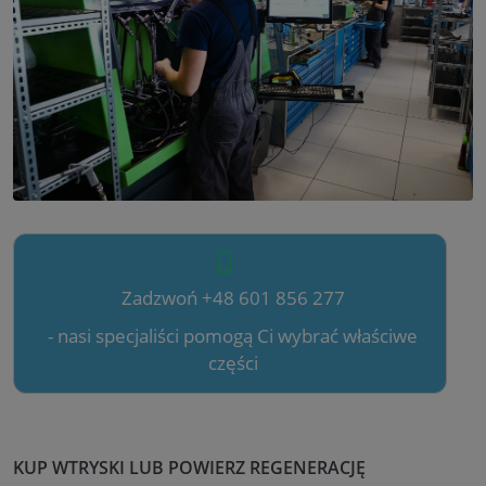
Zadzwoń +48 601 856 277
- nasi specjaliści pomogą Ci wybrać właściwe
części
KUP WTRYSKI LUB POWIERZ REGENERACJĘ