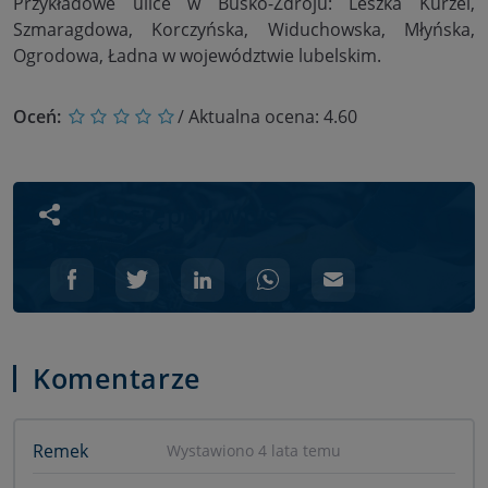
Przykładowe ulice w Busko-Zdroju: Leszka Kurzei,
Szmaragdowa,
Korczyńska
,
Widuchowska
,
Młyńska
,
Ogrodowa, Ładna w województwie lubelskim.
Oceń:
/ Aktualna ocena:
4.60
Udostępnij wpis
Komentarze
Remek
Wystawiono 4 lata temu