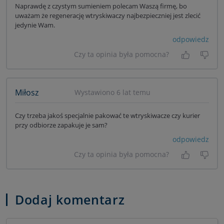
Naprawdę z czystym sumieniem polecam Waszą firmę, bo
uważam że regenerację wtryskiwaczy najbezpieczniej jest zlecić
jedynie Wam.
odpowiedz
Czy ta opinia była pomocna?
Tak, była
Nie 
Miłosz
Wystawiono 6 lat temu
Czy trzeba jakoś specjalnie pakować te wtryskiwacze czy kurier
przy odbiorze zapakuje je sam?
odpowiedz
Czy ta opinia była pomocna?
Tak, była
Nie 
Dodaj komentarz