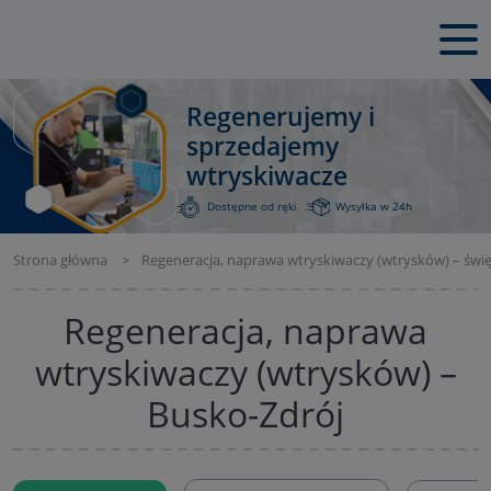
Regenerujemy i
sprzedajemy
wtryskiwacze
Dostępne od ręki
Wysyłka w 24h
Strona główna
Regeneracja, naprawa wtryskiwaczy (wtrysków) – świę
Regeneracja, naprawa
wtryskiwaczy (wtrysków) –
Busko-Zdrój