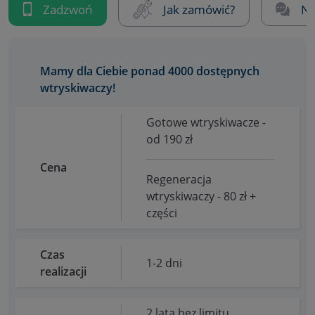
Zadzwoń
Jak zamówić?
Na
Mamy dla Ciebie ponad 4000 dostępnych
wtryskiwaczy!
Gotowe wtryskiwacze -
od 190 zł
Cena
Regeneracja
wtryskiwaczy - 80 zł +
części
Czas
1-2 dni
realizacji
2 lata bez limitu