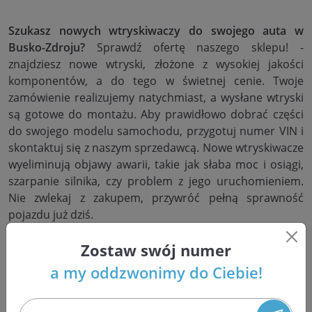
Szukasz nowych wtryskiwaczy do swojego auta w
Busko-Zdroju?
Sprawdź ofertę naszego sklepu! -
znajdziesz nowe wtryski, złożone z wysokiej jakości
komponentów, a do tego w świetnej cenie. Twoje
zamówienie realizujemy natychmiast, a wysłane wtryski
są gotowe do montażu. Aby prawidłowo dobrać części
do swojego modelu samochodu, przygotuj numer VIN i
skontaktuj się z naszym sprzedawcą. Nowe wtryskiwacze
wyeliminują objawy awarii, takie jak słaba moc i osiągi,
szarpanie silnika, czy problem z jego uruchomieniem.
Nie zwlekaj z zakupem, przywróć pełną sprawność
pojazdu już dziś.
Zostaw swój numer
a my oddzwonimy do Ciebie!
Regeneracja wtryskiwaczy w
Busko-Zdroju w województwie