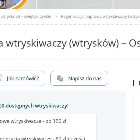
(wtrysków) – świętokrzyskie
Regeneracja, naprawa wtryskiwaczy (wtrys
 wtryskiwaczy (wtrysków) – Os
Jak zamówić?
Napisz do nas
00 dostępnych wtryskiwaczy!
owe wtryskiwacze - od 190 zł
eneracja wtryskiwaczy - 80 zł + części