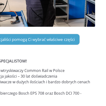
ecjaliści pomogą Ci wybrać właściwe części
SPECJALISTOM!
i wtryskiwaczy Common Rail w Polsce
ja jakości – 30 lat doświadczenia
iwacze w dużych ilościach i bardzo dobrych cenach
obierczego Bosch EPS 708 oraz Bosch DCI 700 -