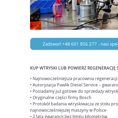
Zadzwoń +48 601 856 277
- nasi sp
KUP WTRYSKI LUB POWIERZ REGENERACJĘ 
• Najnowocześniejsza pracownia regeneracj
• Autoryzacja Pawlik Diesel Service – gwaranc
• Posiadamy już gotowe do sprzedaży wtrysk
• Oryginalne części firmy Bosch
• Protokół badania wtryskiwacza ze stołu pr
najnowocześniejszej maszyny w Polsce
• 2 lata gwarancji bez limitu kilometrów