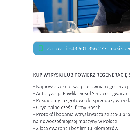
Zadzwoń +48 601 856 277
- nasi sp
KUP WTRYSKI LUB POWIERZ REGENERACJĘ 
• Najnowocześniejsza pracownia regeneracj
• Autoryzacja Pawlik Diesel Service – gwaranc
• Posiadamy już gotowe do sprzedaży wtrysk
• Oryginalne części firmy Bosch
• Protokół badania wtryskiwacza ze stołu pr
najnowocześniejszej maszyny w Polsce
• 2 lata gwarancji bez limitu kilometrów