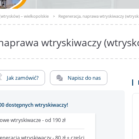
(wtrysków) – wielkopolskie
Regeneracja, naprawa wtryskiwaczy (wtrysk
naprawa wtryskiwaczy (wtrysk
Jak zamówić?
Napisz do nas
00 dostępnych wtryskiwaczy!
owe wtryskiwacze - od 190 zł
eneracja wtryskiwaczy - 80 zł + części