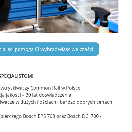
ecjaliści pomogą Ci wybrać właściwe części
SPECJALISTOM!
i wtryskiwaczy Common Rail w Polsce
ja jakości – 30 lat doświadczenia
iwacze w dużych ilościach i bardzo dobrych cenach
obierczego Bosch EPS 708 oraz Bosch DCI 700 -