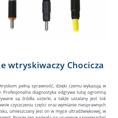
ie wtryskiwaczy Chocicza
wtryskom pełną sprawność, dzięki czemu wykazują w
y. Profesjonalna diagnostyka odgrywa tutaj ogromną
ywane są źródła usterki, a także ustalany jest tok
ównie czyszczeniu części oraz wymianie niesprawnych
ku, umieszczany jest on w myjce ultradźwiękowej, w
tergent. Proces ten pozwala na usunięcie z powierzchni