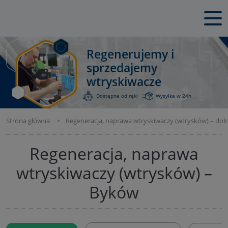
Regenerujemy i
sprzedajemy
wtryskiwacze
Dostępne od ręki
Wysyłka w 24h
Strona główna
Regeneracja, naprawa wtryskiwaczy (wtrysków) – doln
Regeneracja, naprawa
wtryskiwaczy (wtrysków) –
Byków