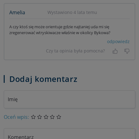
Amelia
Wystawiono 4 lata temu
A czy ktoś się może orientuje gdzie najtaniej uda mi się
zregenerować wtryskiwacze właśnie w okolicy Bykowa?
odpowiedz
Czy ta opinia była pomocna?
Tak, była
Nie 
Dodaj komentarz
Imię
Oceń wpis:
Komentarz