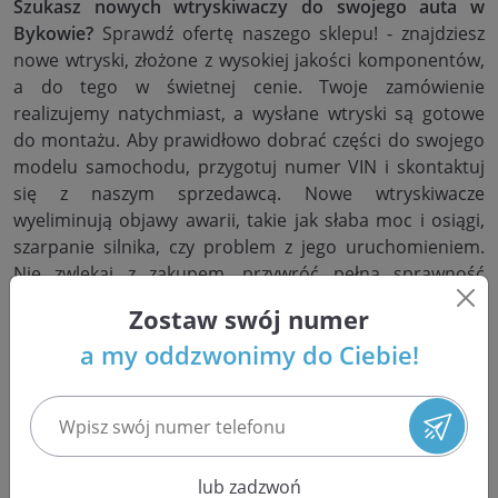
Szukasz nowych wtryskiwaczy do swojego auta w
Bykowie?
Sprawdź ofertę naszego sklepu! - znajdziesz
nowe wtryski, złożone z wysokiej jakości komponentów,
a do tego w świetnej cenie. Twoje zamówienie
realizujemy natychmiast, a wysłane wtryski są gotowe
do montażu. Aby prawidłowo dobrać części do swojego
modelu samochodu, przygotuj numer VIN i skontaktuj
się z naszym sprzedawcą. Nowe wtryskiwacze
wyeliminują objawy awarii, takie jak słaba moc i osiągi,
szarpanie silnika, czy problem z jego uruchomieniem.
Nie zwlekaj z zakupem, przywróć pełną sprawność
pojazdu już dziś.
Zostaw swój numer
a my oddzwonimy do Ciebie!
Regeneracja wtryskiwaczy w
Bykowie w województwie
dolnośląskim
lub zadzwoń