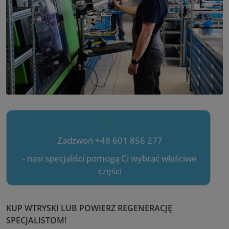
Zadzwoń +48 601 856 277
- nasi specjaliści pomogą Ci wybrać właściwe
części
KUP WTRYSKI LUB POWIERZ REGENERACJĘ
SPECJALISTOM!