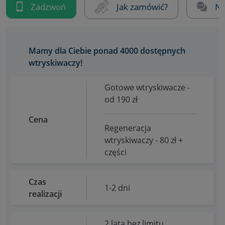
Zadzwoń
Jak zamówić?
Na
Mamy dla Ciebie ponad 4000 dostępnych
wtryskiwaczy!
Gotowe wtryskiwacze -
od 190 zł
Cena
Regeneracja
wtryskiwaczy - 80 zł +
części
Czas
1-2 dni
realizacji
2 lata bez limitu