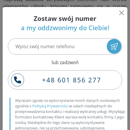
elementów układu, którymi zajmujemy się w naszej
pracy, są wtryskiwacze, także Common Rail,
Zostaw swój numer
pompowtryskiwacze z układu PD, oraz napędzające
a my oddzwonimy do Ciebie!
pracę układu pompy Common Rail i jednostkowe
pompy PLD. Do naprawy wymienionych wtryskiwaczy i
pompowtryskiwaczy, wykorzystujemy
najnowocześniejszy sprzęt, taki jak stoły probiercze EPS
dedykowane przez Bosch do tego typu napraw, stacje
diagnostyczne, mikroskopy cyfrowe i specjalistyczny
lub zadzwoń
sprzęt do demontażu i rozbiórki wtrysków. W naszej
pracy wykorzystujemy jedynie oryginalne części
+48 601 856 277
zamienne, co pozwala nam, w połączeniu z
doświadczoną kadrą i najnowocześniejszym sprzętem
odzyskiwanie osiągów regenerowanych urządzeń do
Wyrażam zgodę na wykorzystanie moich danych osobowych
poziomu porównywalnego lub identycznego z
zgodnie z
Polityką Prywatności
w celach niezbędnych do
parametrami, jakie posiadały, opuszczając linię
przeprowadzenia kontaktu i realizacji wybranej usługi. Wysyłając
formularz kontaktowy Klient wyraża wolę kontaktu firmy z jego
produkcyjną. Proponujemy mieszkańcom miasta Marki
osobą. Niezbędne do tego dane są wykorzystywane
wysłanie wtryskiwaczy do naszej pracowni za pomocą
jednorazowo, nie są przechowywane, udostępniane,