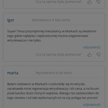
Czy ta opinia była pomocna?
Tak, była
Nie 
Igor
Wystawiono 4 lata temu
Super! Teraz przynajmniej mieszkańcy w Markach są świadomi
tego gdzie najlepiej i najskuteczniej można zregenerować
wtryskiwacze i nie tylko.
odpowiedz
Czy ta opinia była pomocna?
Tak, była
Nie 
marta
Wystawiono 6 lat temu
Byłam niedawno w Markach i uszkodziły się mi wtryski,
zaciekawiła mnie regeneracja wtryskiwaczy i ich cena, a na forum
pisali bardzo dużo różnych wątków, dlatego też zadzwoniłam do
tego serwisu i od ręki wytłumaczyli mi na czy polega ten proces!
odpowiedz