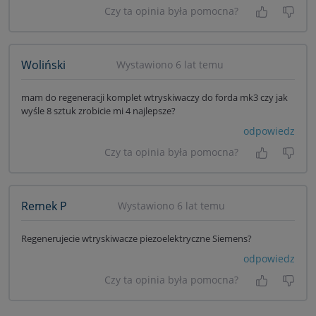
Czy ta opinia była pomocna?
Tak, była
Nie 
Woliński
Wystawiono 6 lat temu
mam do regeneracji komplet wtryskiwaczy do forda mk3 czy jak
wyśle 8 sztuk zrobicie mi 4 najlepsze?
odpowiedz
Czy ta opinia była pomocna?
Tak, była
Nie 
Remek P
Wystawiono 6 lat temu
Regenerujecie wtryskiwacze piezoelektryczne Siemens?
odpowiedz
Czy ta opinia była pomocna?
Tak, była
Nie 