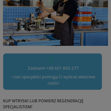
Zadzwoń +48 601 856 277
- nasi specjaliści pomogą Ci wybrać właściwe
części
KUP WTRYSKI LUB POWIERZ REGENERACJĘ
SPECJALISTOM!