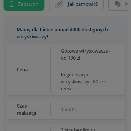
Zadzwoń
Jak zamówić?
Na
Mamy dla Ciebie ponad 4000 dostępnych
wtryskiwaczy!
Gotowe wtryskiwacze -
od 190 zł
Cena
Regeneracja
wtryskiwaczy - 80 zł +
części
Czas
1-2 dni
realizacji
2 lata bez limitu