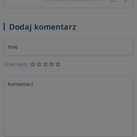
Tak, była
Nie 
Dodaj komentarz
Imię
Oceń wpis:
Komentarz