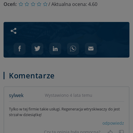
Oceń:
/ Aktualna ocena:
4.60
Udostępnij wpis
Komentarze
sylwek
Wystawiono 4 lata temu
Tylko w tej firmie takie usługi. Regeneracja wtryskiwaczy do jest
strzał w dziesiątkę!
odpowiedz
Czy ta opinia była pomocna?