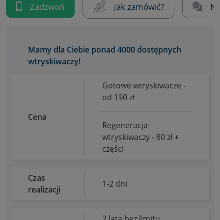
Zadzwoń
Jak zamówić?
Na
Mamy dla Ciebie ponad 4000 dostępnych
wtryskiwaczy!
Gotowe wtryskiwacze -
od 190 zł
Cena
Regeneracja
wtryskiwaczy - 80 zł +
części
Czas
1-2 dni
realizacji
2 lata bez limitu