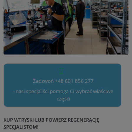
Zadzwoń +48 601 856 277
- nasi specjaliści pomogą Ci wybrać właściwe
części
KUP WTRYSKI LUB POWIERZ REGENERACJĘ
SPECJALISTOM!