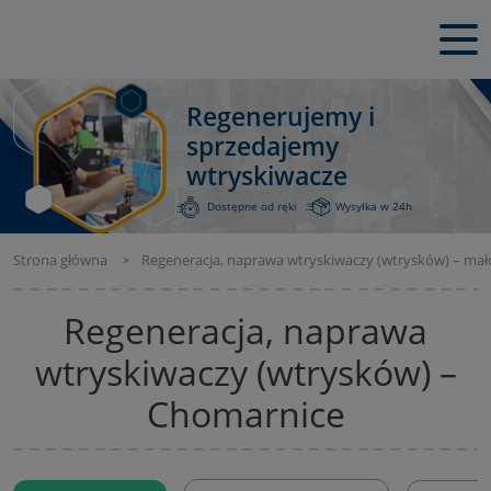
Regenerujemy i
sprzedajemy
wtryskiwacze
Dostępne od ręki
Wysyłka w 24h
Strona główna
Regeneracja, naprawa wtryskiwaczy (wtrysków) – mał
Regeneracja, naprawa
wtryskiwaczy (wtrysków) –
Chomarnice