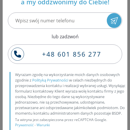
a my oddzwonimy do Ciebie!
zajmującej się od wielu lat naprawą układów
wtryskowych Common Rail. Nasza firma specjalizuje się
w regeneracji wtryskiwaczy układów Common Rail firmy
Bosch, Delphi, Denso oraz Siemens, naprawą
pompowtryskiwaczy samochodów osobowych grupy
VW: Volkswagen, Audi, Seat i Skoda, regeneracją
lub zadzwoń
pompowtrysków samochodów ciężarowych a także
pompy PLD firmy Bosch. W naszej specjalistycznej
+48 601 856 277
pracowni, wtryskiwacze i pompowtryskiwacze są
rozbierane, po czym czyszczone są w myjkach
ultradźwiękowych. Uszkodzone uszczelnienia są
Wyrażam zgodę na wykorzystanie moich danych osobowych
wymieniane na fabrycznie nowe. W przypadku, gdy
zgodnie z
Polityką Prywatności
w celach niezbędnych do
zachodzi podejrzenie uszkodzenia gniazda wtryskiwacza,
przeprowadzenia kontaktu i realizacji wybranej usługi. Wysyłając
formularz kontaktowy Klient wyraża wolę kontaktu firmy z jego
poddawany jest on dogłębnemu sprawdzeniu pod
osobą. Niezbędne do tego dane są wykorzystywane
mikroskopem cyfrowym. Gdy gniazdo wtryskiwacza
jednorazowo, nie są przechowywane, udostępniane,
okazuje się być uszkodzone, zalecamy naszym klientom
przetwarzane ani odsprzedawane jakimkolwiek podmiotom. Do
regenerację trzeciej fazy, gdzie wymianie podlega
momentu kontaktu administratorem danych pozostaje BSDP.
również gniazdo wtryskiwacza na fabrycznie nowe.
Ta witryna jest zabezpieczona przez reCAPTCHA Google.
Prywatność
-
Warunki
Wtryskiwacze są składane według technologii