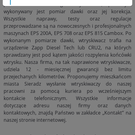
producenta dla danego wtryskiwacza, po czym
wykonywany jest pomiar dawki oraz jej korekcja.
Wszystkie naprawy, testy oraz regulacje
przeprowadzane są na nowoczesnych i profesjonalnych
maszynach EPS 200A, EPS 708 oraz EPS 815 Cambox. Po
wykonanym pomiarze dawki, wtryskiwacz trafia na
urządzenie Zapp Diesel Tech lub CRU2, na których
sprawdzany jest pod kątem jakości rozpylenia końcówki
wtrysku. Nasza firma, na tak naprawione wtryskiwacze,
udziela 12 - miesięcznej gwarancji bez limitu
przejechanych kilometrów. Proponujemy mieszkańcom
miasta Sieradz wysłanie wtryskiwaczy do naszej
pracowni za pomocą kuriera po wcześniejszym
kontakcie telefonicznym. Wszystkie informacje
dotyczące adresu naszej firmy oraz danych
kontaktowych, znajdą Państwo w zakładce „Kontakt” na
naszej stronie internetowej.