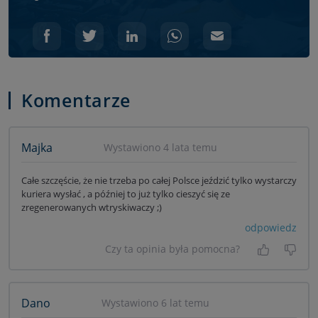
Komentarze
Majka
Wystawiono 4 lata temu
Całe szczęście, że nie trzeba po całej Polsce jeździć tylko wystarczy
kuriera wysłać , a później to już tylko cieszyć się ze
zregenerowanych wtryskiwaczy ;)
odpowiedz
Czy ta opinia była pomocna?
Tak, była
Nie 
Dano
Wystawiono 6 lat temu