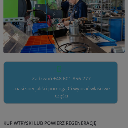
Zadzwoń +48 601 856 277
- nasi specjaliści pomogą Ci wybrać właściwe
części
KUP WTRYSKI LUB POWIERZ REGENERACJĘ