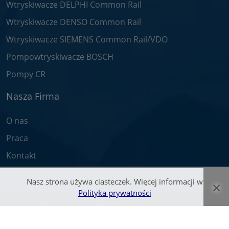
Wtryskiwacze DELPHI Common Rail
Wtryskiwacze DENSO Common Rail
Wtryskiwacze SIEMENS Common Rail/VDO
Pompowtryskiwacze BOSCH
Pompy CR
Nasza Firma
O nas
Praca
Kontakt
Nasz strona używa ciasteczek. Więcej informacji w
×
Polityka prywatności
© Wtryskiwacz.com 2026. Wszelkie prawa zastrzeżone.
Zawarte na stronie teksty oraz zdjęcia są własnością firmy Bosch Service -
Pawlik i zostały objęte prawami autorskimi.