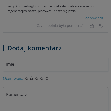
wszytko przebiegło pomyślnie odebrałem wtryskiwacze po
regeneracji w waszej placówce i cieszę się jazdą !
odpowiedz
Czy ta opinia była pomocna?
Tak, była
Nie 
Dodaj komentarz
Imię
Oceń wpis:
Komentarz