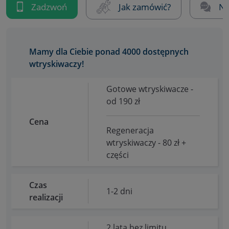
Zadzwoń
Jak zamówić?
Na
Mamy dla Ciebie ponad 4000 dostępnych
wtryskiwaczy!
Gotowe wtryskiwacze -
od 190 zł
Cena
Regeneracja
wtryskiwaczy - 80 zł +
części
Czas
1-2 dni
realizacji
2 lata bez limitu