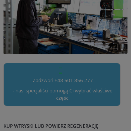
Zadzwoń +48 601 856 277
- nasi specjaliści pomogą Ci wybrać właściwe
części
KUP WTRYSKI LUB POWIERZ REGENERACJĘ