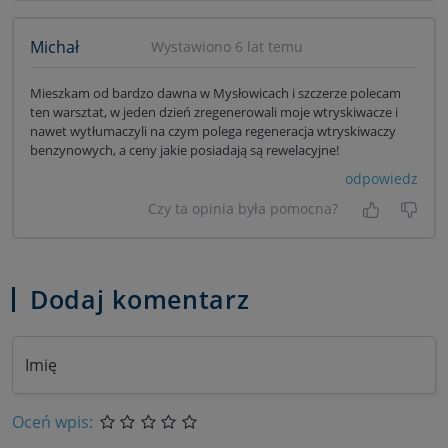
Michał
Wystawiono 6 lat temu
Mieszkam od bardzo dawna w Mysłowicach i szczerze polecam
ten warsztat, w jeden dzień zregenerowali moje wtryskiwacze i
nawet wytłumaczyli na czym polega regeneracja wtryskiwaczy
benzynowych, a ceny jakie posiadają są rewelacyjne!
odpowiedz
Czy ta opinia była pomocna?
Tak, była
Nie 
Dodaj komentarz
Imię
Oceń wpis: