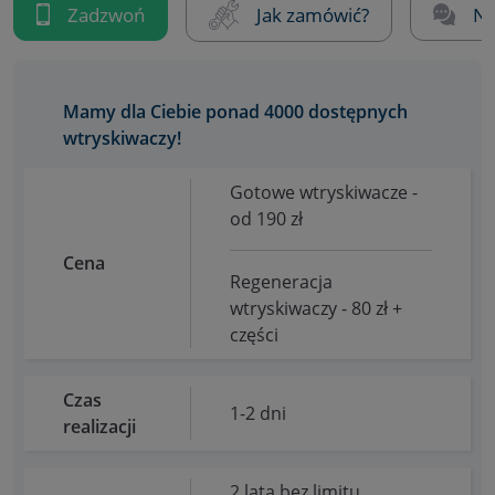
Zadzwoń
Jak zamówić?
Na
Mamy dla Ciebie ponad 4000 dostępnych
wtryskiwaczy!
Gotowe wtryskiwacze -
od 190 zł
Cena
Regeneracja
wtryskiwaczy - 80 zł +
części
Czas
1-2 dni
realizacji
2 lata bez limitu