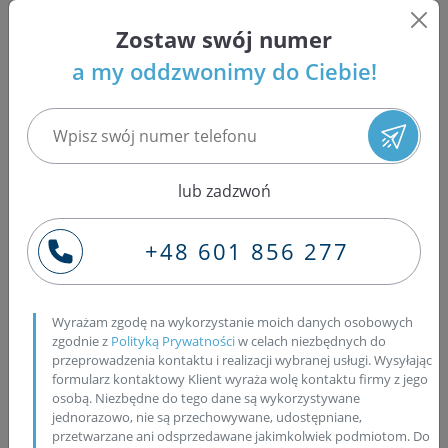
Zapraszamy wszystkich mysłowiczan oraz klientów z
okolic Mysłowic do zapoznania się ofertą firmy Bosch
Zostaw swój numer
Service Pawlik, która od 1994 roku zajmuje się
a my oddzwonimy do Ciebie!
profesjonalną naprawą wtryskiwaczy Common Rail
takich marek, jak: Bosch, Delphi, Denso oraz Siemens.
Wysoką jakość regeneracji wtrysków w naszej firmie
zapewnia połączenie trzech najważniejszych czynników,
czyli specjalistycznego sprzętu, oryginalnych części
lub zadzwoń
zamiennych oraz wykwalifikowanej kadry. W Bosch
Service Pawlik zapewniamy najwyższą jakość w każdym z
+48 601 856 277
tych trzech zagadnień — nasze zaplecze technologiczne
obejmuje sprzęt rodem z Niemiec, identyczny z tym
wykorzystywanym w procesie regeneracji fabrycznej, a
mianowicie stoły probiercze EPS, stacje diagnostyczne,
Wyrażam zgodę na wykorzystanie moich danych osobowych
zgodnie z
Polityką Prywatności
w celach niezbędnych do
cyfrowe mikroskopy i specjalistyczne narzędzia, które
przeprowadzenia kontaktu i realizacji wybranej usługi. Wysyłając
wykorzystujemy do demontażu. Nasi pracownicy to
formularz kontaktowy Klient wyraża wolę kontaktu firmy z jego
utytułowani specjaliści, laureaci tytułu Mistrzów Polski
osobą. Niezbędne do tego dane są wykorzystywane
jednorazowo, nie są przechowywane, udostępniane,
Mechaniki Samochodowej, szkoleni w kraju i poza jego
przetwarzane ani odsprzedawane jakimkolwiek podmiotom. Do
granicami, często również mogący szczycić się tytułami