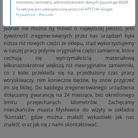
momentu kontaktu administratorem danych pozostaje BSDP.
naukowymi. Uzyskiwanie perfekcyjnych wyników przez
Ta witryna jest zabezpieczona przez reCAPTCHA Google.
takich specjalistów, pracujących na odpowiednim
Prywatność
-
Warunki
sprzęcie stało się już w naszej pracowni standardem,
jednak nie można by mówić o najwyższej jakości, jeśli
żywotność zregenerowanych przez nas urządzeń była
niższa niż nowych części ze sklepu, stąd wykorzystujemy
w naszej pracy jedynie oryginalne części zamienne, które
cechują się wytrzymałością materiałową
kilkunastokrotnie większą niż nieoryginalne zamienniki,
co z kolei przekłada się na przedłużony czas pracy
wtryskiwaczy, nim konieczne będzie, by znów przyjrzeć
im się bliżej. Do każdego zregenerowanego urządzenia
dołączamy gwarancję na 24 miesiące, bez określonego
limitu przejechanych kilometrów. Zachęcamy
mieszkańców miasta Mysłowice do wizyty w zakładce
"Kontakt", gdzie można znaleźć wskazówki jak nas
znaleźć oraz jak się z nami skontaktować.