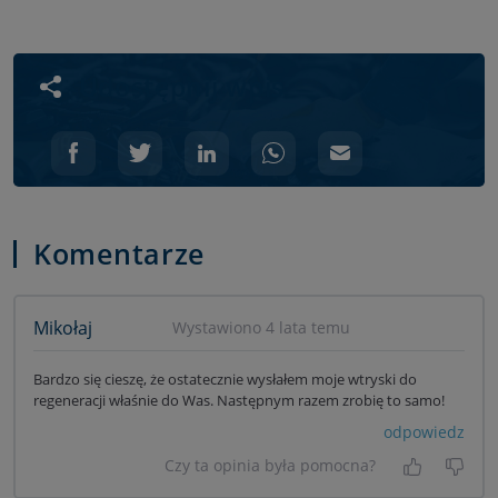
Udostępnij wpis
Komentarze
Mikołaj
Wystawiono 4 lata temu
Bardzo się cieszę, że ostatecznie wysłałem moje wtryski do
regeneracji właśnie do Was. Następnym razem zrobię to samo!
odpowiedz
Czy ta opinia była pomocna?
Tak, była
Nie 