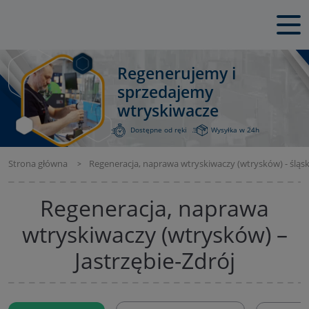
Regenerujemy i
sprzedajemy
wtryskiwacze
Dostępne od ręki
Wysyłka w 24h
Strona główna
Regeneracja, naprawa wtryskiwaczy (wtrysków) - śląsk
Regeneracja, naprawa
wtryskiwaczy (wtrysków) –
Jastrzębie-Zdrój