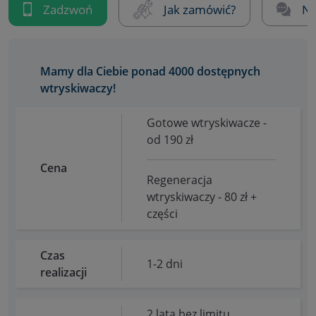
Zadzwoń
Jak zamówić?
Na
Mamy dla Ciebie ponad 4000 dostępnych
wtryskiwaczy!
Gotowe wtryskiwacze -
od 190 zł
Cena
Regeneracja
wtryskiwaczy - 80 zł +
części
Czas
1-2 dni
realizacji
2 lata bez limitu