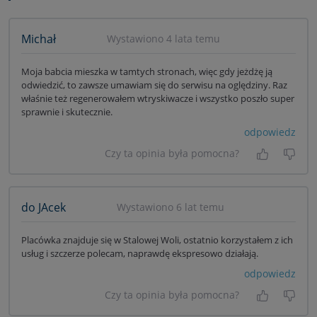
Michał
Wystawiono 4 lata temu
Moja babcia mieszka w tamtych stronach, więc gdy jeżdżę ją
odwiedzić, to zawsze umawiam się do serwisu na oględziny. Raz
właśnie też regenerowałem wtryskiwacze i wszystko poszło super
sprawnie i skutecznie.
odpowiedz
Czy ta opinia była pomocna?
Tak, była
Nie 
do JAcek
Wystawiono 6 lat temu
Placówka znajduje się w Stalowej Woli, ostatnio korzystałem z ich
usług i szczerze polecam, naprawdę ekspresowo działają.
odpowiedz
Czy ta opinia była pomocna?
Tak, była
Nie 