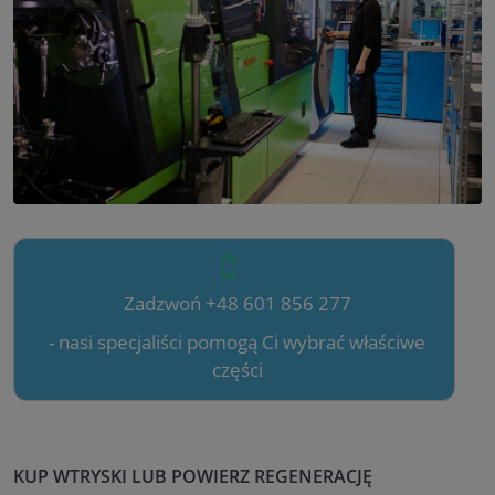
Zadzwoń +48 601 856 277
- nasi specjaliści pomogą Ci wybrać właściwe
części
KUP WTRYSKI LUB POWIERZ REGENERACJĘ