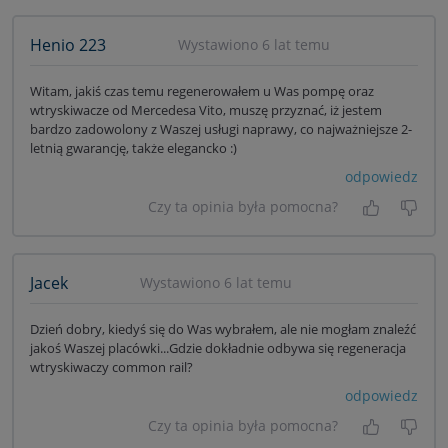
Henio 223
Wystawiono 6 lat temu
Witam, jakiś czas temu regenerowałem u Was pompę oraz
wtryskiwacze od Mercedesa Vito, muszę przyznać, iż jestem
bardzo zadowolony z Waszej usługi naprawy, co najważniejsze 2-
letnią gwarancję, także elegancko :)
odpowiedz
Czy ta opinia była pomocna?
Tak, była
Nie 
Jacek
Wystawiono 6 lat temu
Dzień dobry, kiedyś się do Was wybrałem, ale nie mogłam znaleźć
jakoś Waszej placówki...Gdzie dokładnie odbywa się regeneracja
wtryskiwaczy common rail?
odpowiedz
Czy ta opinia była pomocna?
Tak, była
Nie 