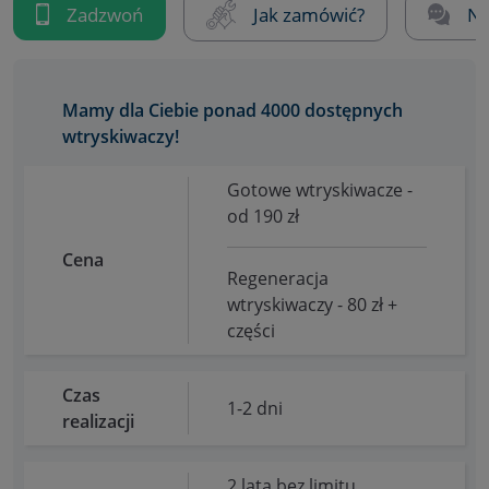
Zadzwoń
Jak zamówić?
Na
Mamy dla Ciebie ponad 4000 dostępnych
wtryskiwaczy!
Gotowe wtryskiwacze -
od 190 zł
Cena
Regeneracja
wtryskiwaczy - 80 zł +
części
Czas
1-2 dni
realizacji
2 lata bez limitu