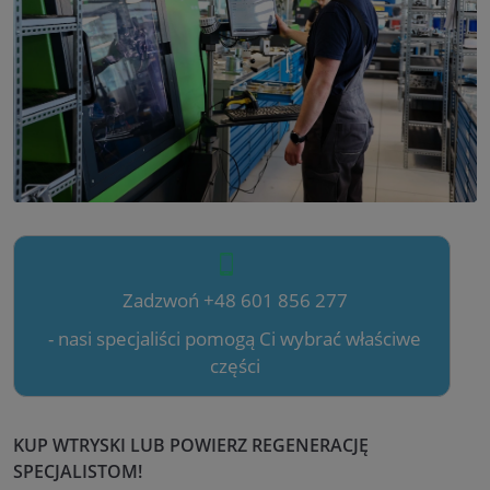
Zadzwoń +48 601 856 277
- nasi specjaliści pomogą Ci wybrać właściwe
części
KUP WTRYSKI LUB POWIERZ REGENERACJĘ
SPECJALISTOM!