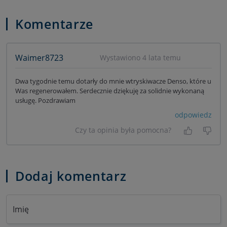
Komentarze
Waimer8723
Wystawiono 4 lata temu
Dwa tygodnie temu dotarły do mnie wtryskiwacze Denso, które u
Was regenerowałem. Serdecznie dziękuję za solidnie wykonaną
usługę. Pozdrawiam
odpowiedz
Czy ta opinia była pomocna?
Tak, była
Nie 
Dodaj komentarz
Imię