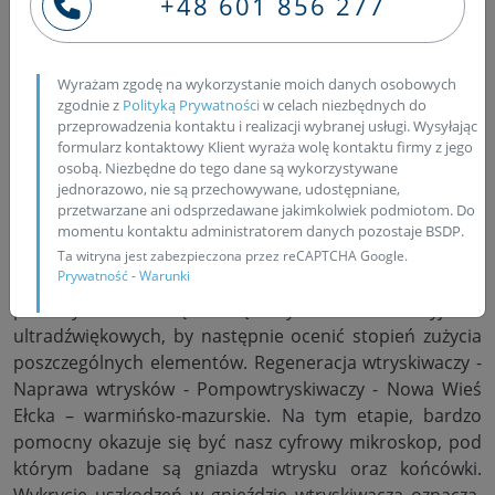
+48 601 856 277
od kilkunastu lat zajmuje się naprawą układów zasilania
silników wysokoprężnych. Nasza firma prowadzi i wciąż
rozwija specjalistyczną pracownię, w której nasi
Wyrażam zgodę na wykorzystanie moich danych osobowych
wyszkoleni pracownicy naprawiają wtryskiwacze CR
zgodnie z
Polityką Prywatności
w celach niezbędnych do
takich marek, jak: Bosch, Delphi, Denso czy Siemens.
przeprowadzenia kontaktu i realizacji wybranej usługi. Wysyłając
formularz kontaktowy Klient wyraża wolę kontaktu firmy z jego
Ponadto wykonujemy naprawę pompowtryskiwaczy z
osobą. Niezbędne do tego dane są wykorzystywane
aut grupy VAG: Volkswagen, Audi, Seat i Skoda, naprawę
jednorazowo, nie są przechowywane, udostępniane,
pompowtrysków pojazdów ciężarowych oraz pompy
przetwarzane ani odsprzedawane jakimkolwiek podmiotom. Do
PLD firmy Bosch. W naszej ofercie znajduje się także
momentu kontaktu administratorem danych pozostaje BSDP.
kompleksowa regeneracja turbiny. Wszystkie
Ta witryna jest zabezpieczona przez reCAPTCHA Google.
Prywatność
-
Warunki
wtryskiwacze oraz pompowtryskiwacze są rozkładane,
po czym ich części są czyszczone w myjkach
ultradźwiękowych, by następnie ocenić stopień zużycia
poszczególnych elementów. Regeneracja wtryskiwaczy -
Naprawa wtrysków - Pompowtryskiwaczy - Nowa Wieś
Ełcka – warmińsko-mazurskie. Na tym etapie, bardzo
pomocny okazuje się być nasz cyfrowy mikroskop, pod
którym badane są gniazda wtrysku oraz końcówki.
Wykrycie uszkodzeń w gnieździe wtryskiwacza oznacza,