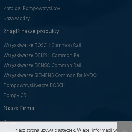
Katalogi Pompowtrysków
Baza wiedzy
Znajdź nasze produkty
Wtryskiwacze BOSCH Common Rail
Wtryskiwacze DELPHI Common Rail
Wtryskiwacze DENSO Common Rail
Wtryskiwacze SIEMENS Common Rail/VDO
Pompowtryskiwacze BOSCH
Pompy CR
Nasza Firma
O nas
Nasz strona używa ciasteczek. Więcej informacji w
Praca