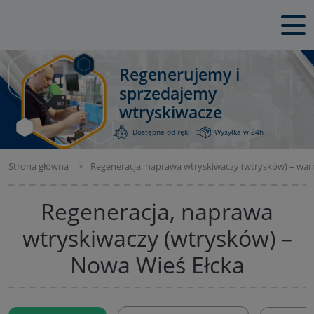
Regenerujemy i
sprzedajemy
wtryskiwacze
Dostępne od ręki
Wysyłka w 24h
Strona główna
Regeneracja, naprawa wtryskiwaczy (wtrysków) – wa
Regeneracja, naprawa
wtryskiwaczy (wtrysków) –
Nowa Wieś Ełcka