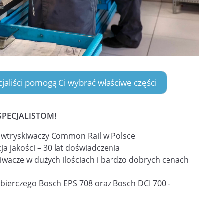
ecjaliści pomogą Ci wybrać właściwe części
SPECJALISTOM!
i wtryskiwaczy Common Rail w Polsce
ja jakości – 30 lat doświadczenia
iwacze w dużych ilościach i bardzo dobrych cenach
obierczego Bosch EPS 708 oraz Bosch DCI 700 -