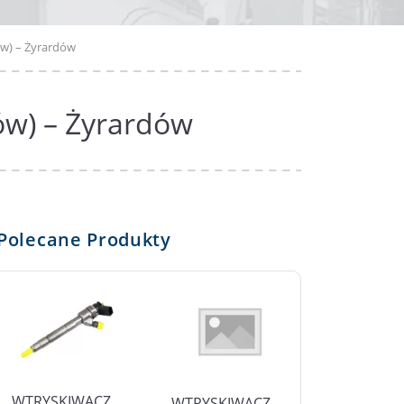
ów) – Żyrardów
ów) – Żyrardów
Polecane Produkty
WTRYSKIWACZ
WTRYSKIWACZ