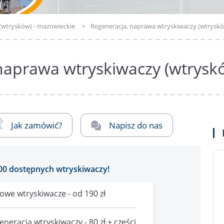
(wtrysków) - mazowieckie
Regeneracja, naprawa wtryskiwaczy (wtrysk
naprawa wtryskiwaczy (wtrysk
Jak zamówić?
Napisz do nas
00 dostępnych wtryskiwaczy!
owe wtryskiwacze - od 190 zł
eneracja wtryskiwaczy - 80 zł + części