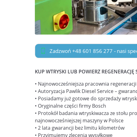
Zadzwoń +48 601 856 277
- nasi sp
KUP WTRYSKI LUB POWIERZ REGENERACJĘ 
• Najnowocześniejsza pracownia regeneracj
• Autoryzacja Pawlik Diesel Service – gwaranc
• Posiadamy już gotowe do sprzedaży wtrysk
• Oryginalne części firmy Bosch
• Protokół badania wtryskiwacza ze stołu pr
najnowocześniejszej maszyny w Polsce
• 2 lata gwarancji bez limitu kilometrów
• Przyjmujemy zlecenia wysyłkowe