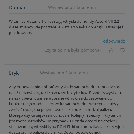
Damian
Wystawiono 3 lata temu
Witam serdecznie. Ile kosztują wtryski do hondy Accord VII 2.2
diesel mianowicie potrzebuje 2 szt. I wysyłka do Anglii? Dziękuję i
pozdrawiam.
odpowiedz
Czy ta opinia była pomocna?
Tak, była
Nie 
Eryk
Wystawiono 3 lata temu
Aby odpowiednio dobrać wtryski do samochodu Honda Accord,
należy przestrzegać kilku ważnych kryteriów. Przede wszystkim,
należy upewnić się, że wybrane wtryski są dopasowane do
konkretnego modelu i rocznika samochodu. Następnie należy
zwrócić uwagę na pojemność silnika oraz na rodzaj paliwa,
którego używa się w samochodzie. Kolejnym ważnym kryterium
jest rodzaj wtrysków. W przypadku Honda Accord najczęściej
stosowane są wtryski typu PGM-FI, które umożliwiają precyzyjne
dostarczanie paliwa do silnika. Dobór odpowiednich