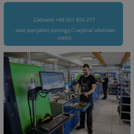
Zadzwoń +48 601 856 277
- nasi specjaliści pomogą Ci wybrać właściwe
części