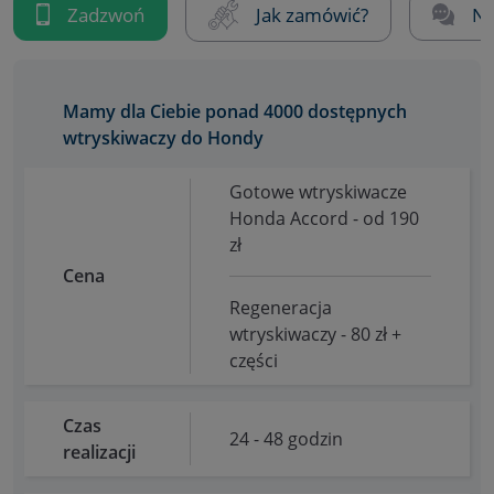
Zadzwoń
Jak zamówić?
Na
Mamy dla Ciebie ponad 4000 dostępnych
wtryskiwaczy do Hondy
Gotowe wtryskiwacze
Honda Accord - od 190
zł
Cena
Regeneracja
wtryskiwaczy - 80 zł +
części
Czas
24 - 48 godzin
realizacji