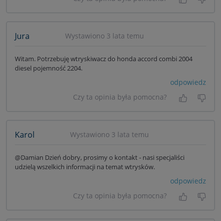
Tak, była
Nie 
Jura
Wystawiono 3 lata temu
Witam. Potrzebuję wtryskiwacz do honda accord combi 2004
diesel pojemność 2204.
odpowiedz
Czy ta opinia była pomocna?
Tak, była
Nie 
Karol
Wystawiono 3 lata temu
@Damian Dzień dobry, prosimy o kontakt - nasi specjaliści
udzielą wszelkich informacji na temat wtrysków.
odpowiedz
Czy ta opinia była pomocna?
Tak, była
Nie 