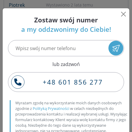
Piotrek
Wystawiono 2 lata temu
Zostaw swój numer
Proszę o kontakt, pilnie potrzebuję do hondy accord 2.0. Jestem z
Poznania, macie jakiś oddział?
a my oddzwonimy do Ciebie!
odpowiedz
Czy ta opinia była pomocna?
Tak, była
Nie 
Marek
Wystawiono 2 lata temu
lub zadzwoń
witam jaka jest cena regenerowanych wtryskiwaczy do honda
+48 601 856 277
frv2.2 044511236 na wymiane za stare
odpowiedz
Czy ta opinia była pomocna?
Tak, była
Nie 
Wyrażam zgodę na wykorzystanie moich danych osobowych
zgodnie z
Polityką Prywatności
w celach niezbędnych do
przeprowadzenia kontaktu i realizacji wybranej usługi. Wysyłając
formularz kontaktowy Klient wyraża wolę kontaktu firmy z jego
Jasiek
Wystawiono 2 lata temu
osobą. Niezbędne do tego dane są wykorzystywane
jednorazowo, nie są przechowywane, udostępniane,