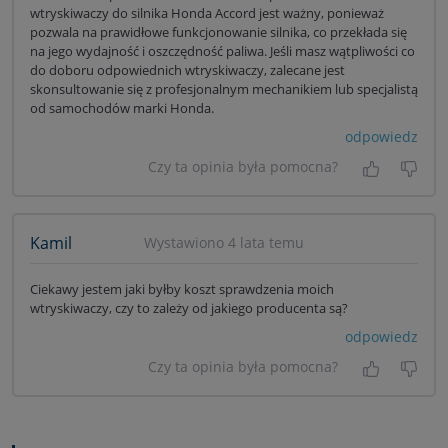
wtryskiwaczy do silnika Honda Accord jest ważny, ponieważ
pozwala na prawidłowe funkcjonowanie silnika, co przekłada się
na jego wydajność i oszczędność paliwa. Jeśli masz wątpliwości co
do doboru odpowiednich wtryskiwaczy, zalecane jest
skonsultowanie się z profesjonalnym mechanikiem lub specjalistą
od samochodów marki Honda.
odpowiedz
Czy ta opinia była pomocna?
Tak, była
Nie 
Kamil
Wystawiono 4 lata temu
Ciekawy jestem jaki byłby koszt sprawdzenia moich
wtryskiwaczy, czy to zależy od jakiego producenta są?
odpowiedz
Czy ta opinia była pomocna?
Tak, była
Nie 