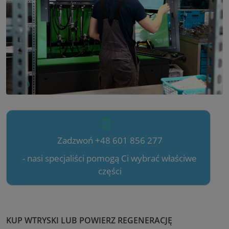
Zadzwoń +48 601 856 277
- nasi specjaliści pomogą Ci wybrać właściwe
części
KUP WTRYSKI LUB POWIERZ REGENERACJĘ