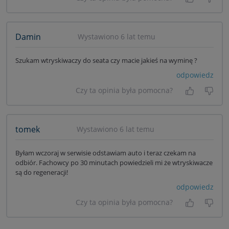
Tak, była
Nie 
Damin
Wystawiono 6 lat temu
Szukam wtryskiwaczy do seata czy macie jakieś na wyminę ?
odpowiedz
Czy ta opinia była pomocna?
Tak, była
Nie 
tomek
Wystawiono 6 lat temu
Byłam wczoraj w serwisie odstawiam auto i teraz czekam na
odbiór. Fachowcy po 30 minutach powiedzieli mi że wtryskiwacze
są do regeneracji!
odpowiedz
Czy ta opinia była pomocna?
Tak, była
Nie 