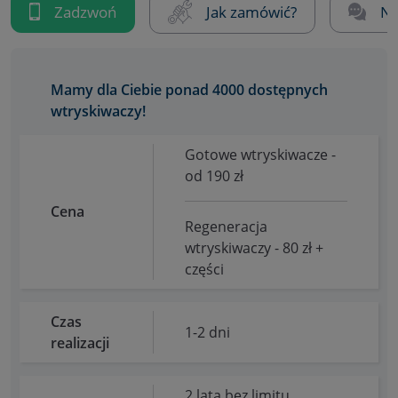
Zadzwoń
Jak zamówić?
Na
Mamy dla Ciebie ponad 4000 dostępnych
wtryskiwaczy!
Gotowe wtryskiwacze -
od 190 zł
Cena
Regeneracja
wtryskiwaczy - 80 zł +
części
Czas
1-2 dni
realizacji
2 lata bez limitu