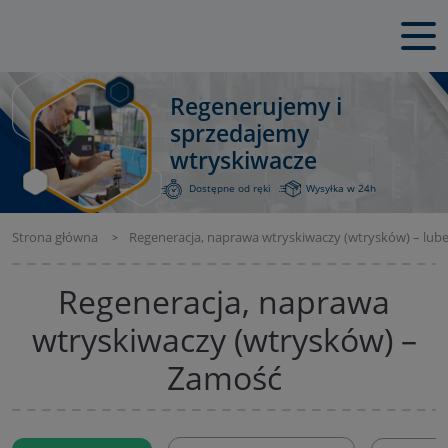
Regenerujemy i
sprzedajemy
wtryskiwacze
Dostępne od ręki
Wysyłka w 24h
Strona główna
Regeneracja, naprawa wtryskiwaczy (wtrysków) – lube
Regeneracja, naprawa
wtryskiwaczy (wtrysków) –
Zamość