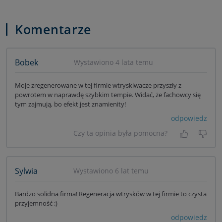
Komentarze
Bobek
Wystawiono 4 lata temu
Moje zregenerowane w tej firmie wtryskiwacze przyszły z
powrotem w naprawdę szybkim tempie. Widać, że fachowcy się
tym zajmują, bo efekt jest znamienity!
odpowiedz
Czy ta opinia była pomocna?
Tak, była
Nie 
Sylwia
Wystawiono 6 lat temu
Bardzo solidna firma! Regeneracja wtrysków w tej firmie to czysta
przyjemność :)
odpowiedz