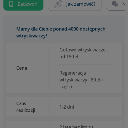
Zadzwoń
Jak zamówić?
Na
Mamy dla Ciebie ponad 4000 dostępnych
wtryskiwaczy!
Gotowe wtryskiwacze -
od 190 zł
Cena
Regeneracja
wtryskiwaczy - 80 zł +
części
Czas
1-2 dni
realizacji
2 lata bez limitu