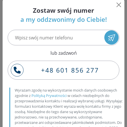
naprawą wtryskiwaczy Common Rail takich firm, jak:
Bosch, Delphi, Denso i Siemens, a także regeneracją
Zostaw swój numer
pompowtryskiwaczy znajdujących się w samochodach
a my oddzwonimy do Ciebie!
osobowych grupy VAG (Volkswagen, Audi, Seat i Skoda),
pompowtrysków pojazdów ciężarowych oraz pomp PLD
firmy Bosch. W naszej specjalistycznej pracowni,
wtryskiwacze są rozbierane, po czym czyszczone są w
myjkach ultradźwiękowych. Obowiązkowej wymianie
lub zadzwoń
podlegają wszystkie uszczelnienia, co gwarantuje
najwyższą szczelność wtryskiwacza. Dla wtryskiwaczy z
+48 601 856 277
uszkodzonymi gniazdami wtryskiwacza, oferujemy
trzecią fazę regeneracji. Wówczas wymianie ulega
gniazdo wtrysku na nowe oryginalne. Wtryskiwacze są
składane według technologii producenta dla danego
Wyrażam zgodę na wykorzystanie moich danych osobowych
zgodnie z
Polityką Prywatności
w celach niezbędnych do
wtryskiwacza, po czym wykonywany jest pomiar dawki
przeprowadzenia kontaktu i realizacji wybranej usługi. Wysyłając
oraz jej korekcja. Wszystkie naprawy, testy oraz
formularz kontaktowy Klient wyraża wolę kontaktu firmy z jego
regulacje przeprowadzane są na nowoczesnych i
osobą. Niezbędne do tego dane są wykorzystywane
profesjonalnych maszynach EPS 200A, EPS 708 oraz EPS
jednorazowo, nie są przechowywane, udostępniane,
przetwarzane ani odsprzedawane jakimkolwiek podmiotom. Do
815 Cambox. Po dokonanym pomiarze dawki,