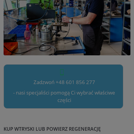
Zadzwoń +48 601 856 277
- nasi specjaliści pomogą Ci wybrać właściwe
części
KUP WTRYSKI LUB POWIERZ REGENERACJĘ