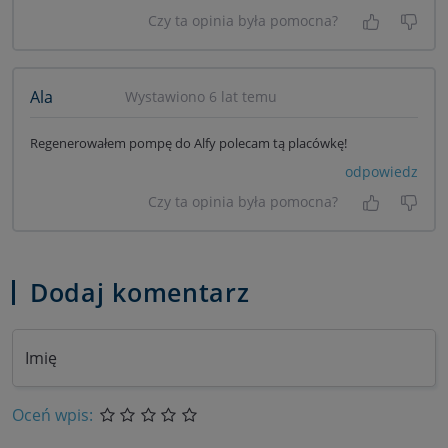
Czy ta opinia była pomocna?
Tak, była
Nie 
Ala
Wystawiono 6 lat temu
Regenerowałem pompę do Alfy polecam tą placówkę!
odpowiedz
Czy ta opinia była pomocna?
Tak, była
Nie 
Dodaj komentarz
Imię
Oceń wpis: