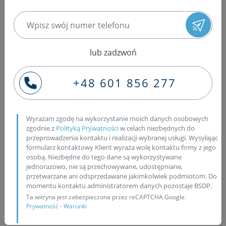
zaprosić Państwa do zapoznania się z ofertą naszej
specjalistycznej pracowni, zajmującej się już od wielu lat
naprawą układów wtryskowych Common Rail. Nasza
firma specjalizuje się w profesjonalnej regeneracji
wtryskiwaczy układów Common Rail firmy Bosch, Delphi,
lub zadzwoń
Denso oraz Siemens, naprawą pompowtryskiwaczy
samochodów osobowych grupy VW: Volkswagen, Audi,
+48 601 856 277
Seat i Skoda, regeneracją pompowtrysków pojazdów
ciężarowych oraz pompy PLD firmy Bosch. Wszystkie
wtryskiwacze oraz pompowtryskiwacze są rozbierane,
Wyrażam zgodę na wykorzystanie moich danych osobowych
po czym czyszczone są w myjkach ultradźwiękowych.
zgodnie z
Polityką Prywatności
w celach niezbędnych do
Wszelkie uszczelnienia zawarte w budowie wtryskiwacza
przeprowadzenia kontaktu i realizacji wybranej usługi. Wysyłając
oraz pompowtrysków, są wymieniane na fabrycznie
formularz kontaktowy Klient wyraża wolę kontaktu firmy z jego
osobą. Niezbędne do tego dane są wykorzystywane
nowe. W przypadku, gdy zachodzi podejrzenie
jednorazowo, nie są przechowywane, udostępniane,
zniszczonego gniazda wtryskiwacza, poddawany jest on
przetwarzane ani odsprzedawane jakimkolwiek podmiotom. Do
dogłębnemu sprawdzeniu pod mikroskopem cyfrowym.
momentu kontaktu administratorem danych pozostaje BSDP.
Uszkodzone gniazdo wtryskiwacza, w ramach trzeciej
Ta witryna jest zabezpieczona przez reCAPTCHA Google.
Prywatność
-
Warunki
fazy regeneracji, jest wymieniane na oryginalne nowe.
Wtryskiwacze oraz pompowtryskiwacze są składane