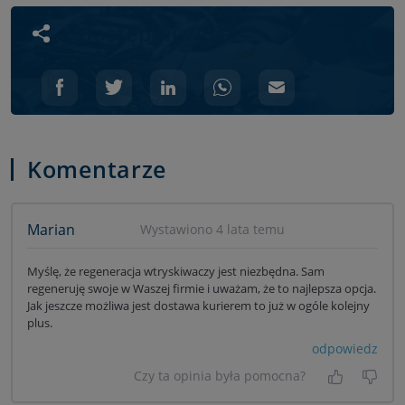
Udostępnij wpis
Komentarze
Marian
Wystawiono 4 lata temu
Myślę, że regeneracja wtryskiwaczy jest niezbędna. Sam
regeneruję swoje w Waszej firmie i uważam, że to najlepsza opcja.
Jak jeszcze możliwa jest dostawa kurierem to już w ogóle kolejny
plus.
odpowiedz
Czy ta opinia była pomocna?
Tak, była
Nie 