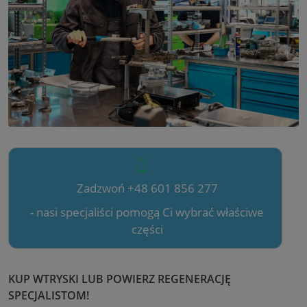
Zadzwoń +48 601 856 277
- nasi specjaliści pomogą Ci wybrać właściwe
części
KUP WTRYSKI LUB POWIERZ REGENERACJĘ
SPECJALISTOM!