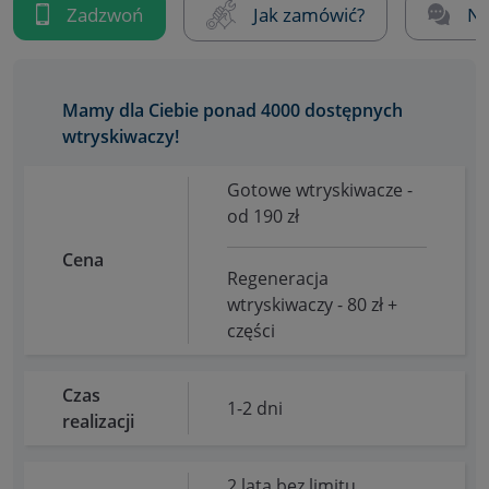
Zadzwoń
Jak zamówić?
Na
Mamy dla Ciebie ponad 4000 dostępnych
wtryskiwaczy!
Gotowe wtryskiwacze -
od 190 zł
Cena
Regeneracja
wtryskiwaczy - 80 zł +
części
Czas
1-2 dni
realizacji
2 lata bez limitu