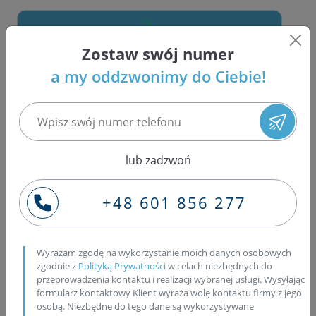
Zostaw swój numer
Zadzwoń +48 601 856 277
a my oddzwonimy do Ciebie!
- nasi specjaliści pomogą Ci wybrać
właściwe części
W naszej ofercie znajdziesz
wtryskiwacze
,
lub zadzwoń
pompowtryskiwacze
oraz
pompy Common
Rail!
+48 601 856 277
nowe
regenerowane na wymianę
używane z gwarancją
Wyrażam zgodę na wykorzystanie moich danych osobowych
zgodnie z
Polityką Prywatności
w celach niezbędnych do
przeprowadzenia kontaktu i realizacji wybranej usługi. Wysyłając
formularz kontaktowy Klient wyraża wolę kontaktu firmy z jego
DOSTĘPNE OD RĘKI
osobą. Niezbędne do tego dane są wykorzystywane