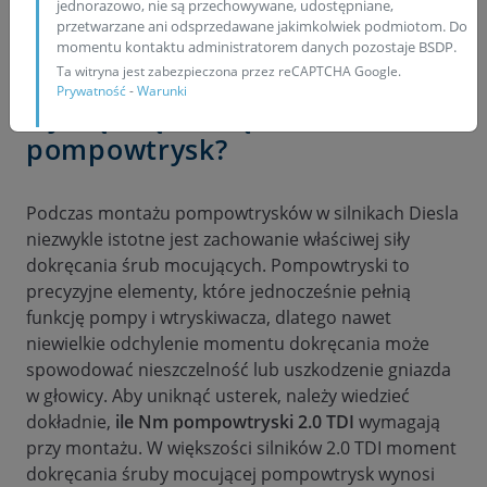
jednorazowo, nie są przechowywane, udostępniane,
przetwarzane ani odsprzedawane jakimkolwiek podmiotom. Do
momentu kontaktu administratorem danych pozostaje BSDP.
ATRAKCYJNE CENY
Ta witryna jest zabezpieczona przez reCAPTCHA Google.
Prywatność
-
Warunki
Z jaką siłą dokręcić
pompowtrysk?
Podczas montażu pompowtrysków w silnikach Diesla
niezwykle istotne jest zachowanie właściwej siły
dokręcania śrub mocujących. Pompowtryski to
precyzyjne elementy, które jednocześnie pełnią
funkcję pompy i wtryskiwacza, dlatego nawet
niewielkie odchylenie momentu dokręcania może
spowodować nieszczelność lub uszkodzenie gniazda
w głowicy. Aby uniknąć usterek, należy wiedzieć
dokładnie,
ile Nm pompowtryski 2.0 TDI
wymagają
przy montażu. W większości silników 2.0 TDI moment
dokręcania śruby mocującej pompowtrysk wynosi