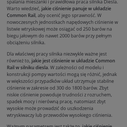
spalania mieszanki i prawidłowa praca silnika Diesla.
Warto wiedzieć,
jakie ciśnienie panuje w układzie
Common Rail
, aby ocenić jego sprawność. W
nowoczesnych jednostkach napędowych ciśnienie w
listwie wtryskowej może osiągać od 250 barów na
biegu jałowym do nawet 2000 barów przy pełnym
obciążeniu silnika.
Dla właściwej pracy silnika niezwykle ważne jest
również to,
jakie jest ciśnienie w układzie Common
Rail w silniku diesla
. W zależności od modelu i
konstrukcji pompy wartości mogą się różnić, jednak
w większości przypadków układ utrzymuje stabilne
ciśnienie w zakresie od 300 do 1800 barów. Zbyt
niskie ciśnienie powoduje trudności z rozruchem,
spadek mocy i nierówną pracę, natomiast zbyt
wysokie może prowadzić do uszkodzenia
wtryskiwaczy lub przewodów wysokiego ciśnienia.
Ważnym parametrem jest także to,
jakie ciśnienie