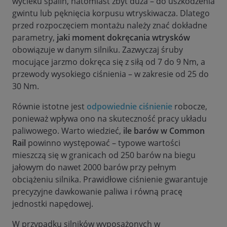
wycieku spalin, natomiast zbyt duża – do uszkodzenia
gwintu lub pęknięcia korpusu wtryskiwacza. Dlatego
przed rozpoczęciem montażu należy znać dokładne
parametry,
jaki moment dokręcania wtrysków
obowiązuje w danym silniku. Zazwyczaj śruby
mocujące jarzmo dokręca się z siłą od 7 do 9 Nm, a
przewody wysokiego ciśnienia – w zakresie od 25 do
30 Nm.
Równie istotne jest
odpowiednie ciśnienie
robocze,
ponieważ wpływa ono na skuteczność pracy układu
paliwowego. Warto wiedzieć,
ile barów w Common
Rail
powinno występować – typowe wartości
mieszczą się w granicach od 250 barów na biegu
jałowym do nawet 2000 barów przy pełnym
obciążeniu silnika. Prawidłowe ciśnienie gwarantuje
precyzyjne dawkowanie paliwa i równą pracę
jednostki napędowej.
W przypadku silników wyposażonych w