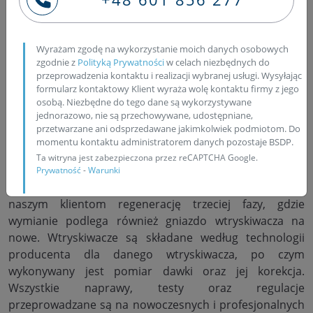
pompowtryskiwaczy samochodów osobowych grupy
VW: Volkswagen, Audi, Seat i Skoda, regeneracją
pompowtrysków samochodów ciężarowych a także
Wyrażam zgodę na wykorzystanie moich danych osobowych
pompy PLD firmy Bosch. W naszej specjalistycznej
zgodnie z
Polityką Prywatności
w celach niezbędnych do
pracowni, wtryskiwacze są rozbierane, po czym
przeprowadzenia kontaktu i realizacji wybranej usługi. Wysyłając
czyszczone są w myjkach ultradźwiękowych. Uszkodzone
formularz kontaktowy Klient wyraża wolę kontaktu firmy z jego
uszczelnienia są wymieniane na fabrycznie nowe,
osobą. Niezbędne do tego dane są wykorzystywane
jednorazowo, nie są przechowywane, udostępniane,
gwarantując najwyższą szczelność wtrysku. W
przetwarzane ani odsprzedawane jakimkolwiek podmiotom. Do
przypadku, gdy zachodzi podejrzenie uszkodzenia
momentu kontaktu administratorem danych pozostaje BSDP.
gniazda wtryskiwacza, poddawany jest on dogłębnemu
Ta witryna jest zabezpieczona przez reCAPTCHA Google.
sprawdzeniu pod mikroskopem cyfrowym. Gdy gniazdo
Prywatność
-
Warunki
wtryskiwacza okazuje się być uszkodzone, zalecamy
naszym klientom regenerację trzeciej fazy, gdzie
wymianie podlega również gniazdo wtryskiwacza na
nowe. Wtryskiwacze są składane według technologii
producenta dla danego wtryskiwacza, po czym
wykonywany jest pomiar dawki oraz jej korekcja.
Wszystkie naprawy, testy oraz regulacje
przeprowadzane są na nowoczesnych i profesjonalnych