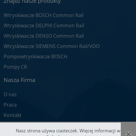
Znajdź nasze produkty
Wtryskiwacze BOSCH Common Rail
Wtryskiwacze DELPHI Common Rail
Wtryskiwacze DENSO Common Rail
Wtryskiwacze SIEMENS Common Rail/VDO
Pompowtryskiwacze BOSCH
Pompy CR
Nasza Firma
O nas
Praca
Kontakt
Nasz strona używa ciasteczek. Więcej informacji w
×