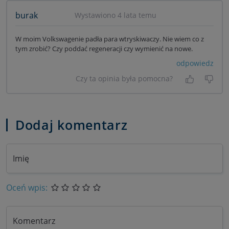
burak
Wystawiono 4 lata temu
W moim Volkswagenie padła para wtryskiwaczy. Nie wiem co z
tym zrobić? Czy poddać regeneracji czy wymienić na nowe.
odpowiedz
Czy ta opinia była pomocna?
Tak, była
Nie 
Dodaj komentarz
Imię
Oceń wpis:
Komentarz