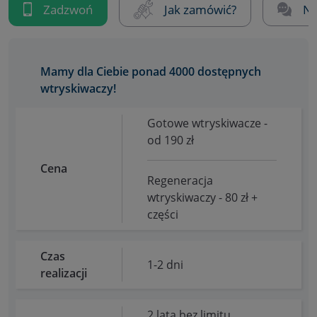
Zadzwoń
Jak zamówić?
Na
Mamy dla Ciebie ponad 4000 dostępnych
wtryskiwaczy!
Gotowe wtryskiwacze -
od 190 zł
Cena
Regeneracja
wtryskiwaczy - 80 zł +
części
Czas
1-2 dni
realizacji
2 lata bez limitu