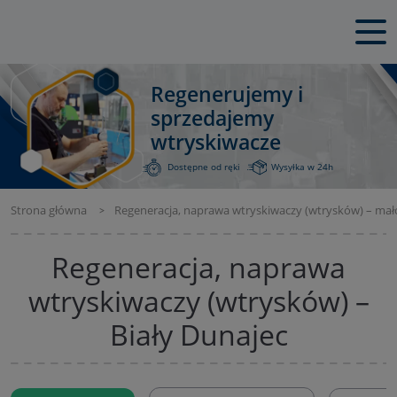
Regenerujemy i
sprzedajemy
wtryskiwacze
Dostępne od ręki
Wysyłka w 24h
Strona główna
Regeneracja, naprawa wtryskiwaczy (wtrysków) – mał
Regeneracja, naprawa
wtryskiwaczy (wtrysków) –
Biały Dunajec