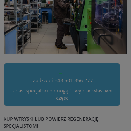
Zadzwoń +48 601 856 277
- nasi specjaliści pomogą Ci wybrać właściwe
części
KUP WTRYSKI LUB POWIERZ REGENERACJĘ
SPECJALISTOM!