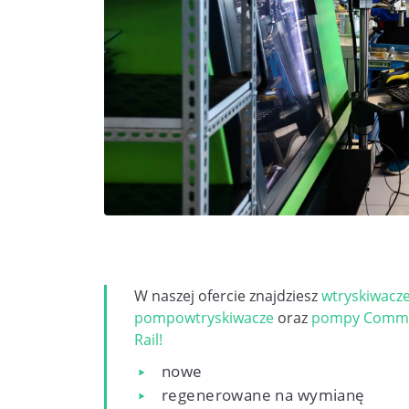
W naszej ofercie znajdziesz
wtryskiwacz
pompowtryskiwacze
oraz
pompy Comm
Rail!
nowe
regenerowane na wymianę