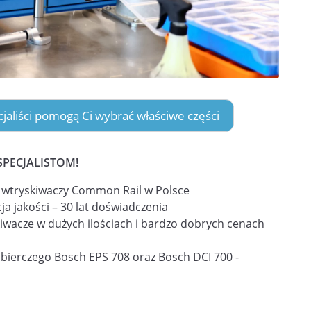
ecjaliści pomogą Ci wybrać właściwe części
SPECJALISTOM!
i wtryskiwaczy Common Rail w Polsce
ja jakości – 30 lat doświadczenia
iwacze w dużych ilościach i bardzo dobrych cenach
obierczego Bosch EPS 708 oraz Bosch DCI 700 -