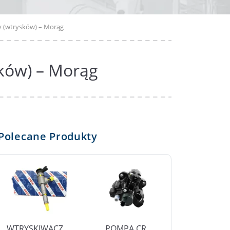
y (wtrysków) – Morąg
ków) – Morąg
Polecane Produkty
WTRYSKIWACZ
POMPA CR