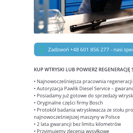
Zadzwoń +48 601 856 277
- nasi sp
KUP WTRYSKI LUB POWIERZ REGENERACJĘ 
• Najnowocześniejsza pracownia regeneracj
• Autoryzacja Pawlik Diesel Service – gwaranc
• Posiadamy już gotowe do sprzedaży wtrysk
• Oryginalne części firmy Bosch
• Protokół badania wtryskiwacza ze stołu pr
najnowocześniejszej maszyny w Polsce
• 2 lata gwarancji bez limitu kilometrów
• Przyjmujemy zlecenia wysyłkowe