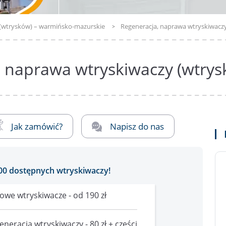
 (wtrysków) – warmińsko-mazurskie
Regeneracja, naprawa wtryskiwacz
, naprawa wtryskiwaczy (wtrys
Jak zamówić?
Napisz do nas
00 dostępnych wtryskiwaczy!
owe wtryskiwacze - od 190 zł
eneracja wtryskiwaczy - 80 zł + części