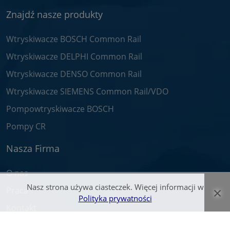
Znajdź nasze produkty
Wtryskiwacze BOSCH Common Rail
Wtryskiwacze DELPHI Common Rail
Wtryskiwacze DENSO Common Rail
Wtryskiwacze SIEMENS Common Rail/VDO
Pompowtryskiwacze BOSCH
Pompy CR
Nasza Firma
O nas
Nasz strona używa ciasteczek. Więcej informacji w
×
Praca
Polityka prywatności
Kontakt