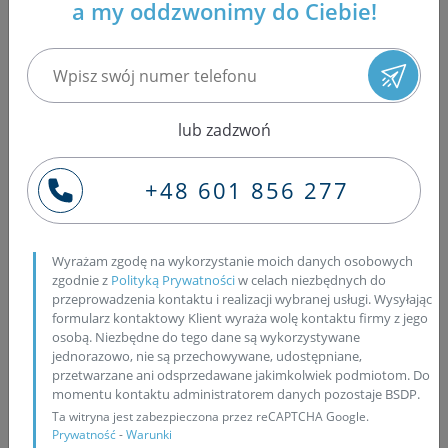
a my oddzwonimy do Ciebie!
internetowej klientów zamieszkujących wieś Krzeszyce
oraz okolice. Regeneracja wtryskiwaczy - Naprawa
wtrysków - Pompowtryskiwaczy - Krzeszyce - lubuskie.
Nasza firma zajmuje się szybką wysyłkową regeneracją:
wtryskiwaczy z układów wtryskowych Common Rail
lub zadzwoń
(Bosch, Delphi, Denso i Siemens), wtryskiwaczy
piezoelektrycznych z układów wtryskowych Common
Rail (Denso oraz Siemens), turbosprężarek
+48 601 856 277
samochodowych, pompowtryskiwaczy z samochodów
osobowych grupy VW (Audi, Seat, Skoda i Volkswagen),
pompowtryskiwaczy z samochodów ciężarowych oraz
Wyrażam zgodę na wykorzystanie moich danych osobowych
pompy PLD firmy Bosch. Nasza firma znajduje się w
zgodnie z
Polityką Prywatności
w celach niezbędnych do
Stalowej Woli, co w dobie szeroko rozwiniętej logistyki
przeprowadzenia kontaktu i realizacji wybranej usługi. Wysyłając
formularz kontaktowy Klient wyraża wolę kontaktu firmy z jego
nie powinno stanowić dla Państwa problemu.
osobą. Niezbędne do tego dane są wykorzystywane
Wymagamy od Państwa jedynie kontaktu z nami celem
jednorazowo, nie są przechowywane, udostępniane,
uzgodnienia transportu oraz innych kwestii.
przetwarzane ani odsprzedawane jakimkolwiek podmiotom. Do
Wtryskiwacze oraz pompowtryskiwacze regenerowane
momentu kontaktu administratorem danych pozostaje BSDP.
Ta witryna jest zabezpieczona przez reCAPTCHA Google.
są wyłącznie na oryginalnych nowych częściach.
Prywatność
-
Warunki
Wszystkie uszczelnienia oraz inne uszkodzone elementy