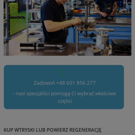
Zadzwoń +48 601 856 277
- nasi specjaliści pomogą Ci wybrać właściwe
części
KUP WTRYSKI LUB POWIERZ REGENERACJĘ