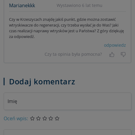
Marianekkk
Wystawiono 6 lat temu
Czy w Krzeszycach znajdę jakiś punkt, gdzie można zostawić
wtryskiwacze do regeneracji, czy trzeba wysłać je do Was? Jaki
czas realizacji naprawy wtrysków jest u Państwa? Z góry dziękuję
za odpowiedź.
odpowiedz
Czy ta opinia była pomocna?
Tak, była
Nie 
Dodaj komentarz
Imię
Oceń wpis: