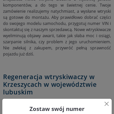
komponentów, a do tego w świetnej cenie. Twoje
zamówienie realizujemy natychmiast, a wysłane wtryski
są gotowe do montażu. Aby prawidłowo dobrać części
do swojego modelu samochodu, przygotuj numer VIN i
skontaktuj się z naszym sprzedawcą. Nowe wtryskiwacze
wyeliminują objawy awarii, takie jak słaba moc i osiągi,
szarpanie silnika, czy problem z jego uruchomieniem.
Nie zwlekaj z zakupem, przywróć pełną sprawność
pojazdu już dziś.
Regeneracja wtryskiwaczy w
Krzeszycach w województwie
lubuskim
Zostaw swój numer
Bosch Service Pawlik wita na swojej odświeżonej stronie