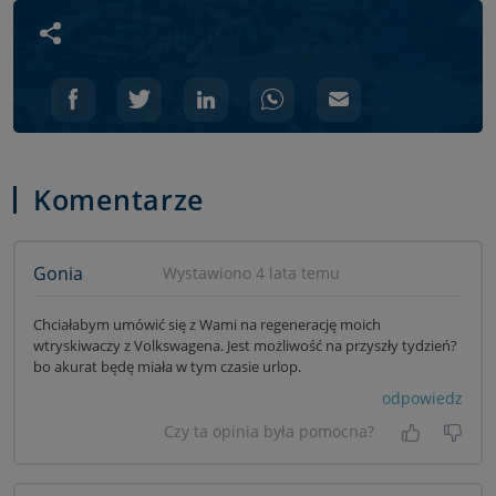
Udostępnij wpis
Komentarze
Gonia
Wystawiono 4 lata temu
Chciałabym umówić się z Wami na regenerację moich
wtryskiwaczy z Volkswagena. Jest możliwość na przyszły tydzień?
bo akurat będę miała w tym czasie urlop.
odpowiedz
Czy ta opinia była pomocna?
Tak, była
Nie 