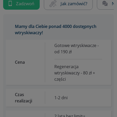
Zadzwoń
Jak zamówić?
Na
Mamy dla Ciebie ponad 4000 dostępnych
wtryskiwaczy!
Gotowe wtryskiwacze -
od 190 zł
Cena
Regeneracja
wtryskiwaczy - 80 zł +
części
Czas
1-2 dni
realizacji
2 lata bez limitu