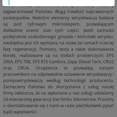
zostać muszą wymienione, bo tylko wtedy możemy
zagwarantować Państwu długą trwałość naprawionych
podzespołów. Niektóre elementy wtryskiwacza badane
są pod cyfrowym mikroskopem, pozwalającym
dokładnie ocenić stan tych części. Jeżeli zachodzi
podejrzenie uszkodzonego gniazda i końcówki wtrysku,
niezbędna jest ich wymiana na nowe (w ramach trzeciej
fazy regeneracji). Pomiary, testy a także dokonywanie
korekt, realizowane są na stołach probierczych: EPS
200A, EPS 708, EPS 815 Cambox, Zapp Diesel Tech, CRU2
oraz CRU4. Urządzenia te pozwalają naszym
pracownikom na odpowiednie ustawienie wtryskiwaczy i
pompowtryskiwaczy według technologii producenta.
Zachęcamy Państwa do skorzystania z usług naszej
firmy zwłaszcza, że na wykonane u nas usługi udzielamy
24-miesięcznej gwarancji bez limitu kilometrów. Prosimy
o skontaktowanie się z nami w razie jakichkolwiek pytań
bądź wątpliwości.