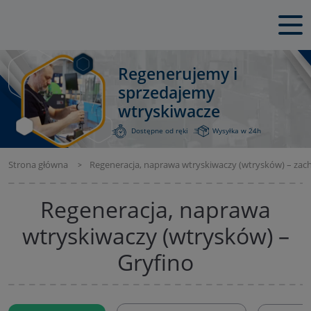
Regenerujemy i
sprzedajemy
wtryskiwacze
Dostępne od ręki
Wysyłka w 24h
Strona główna
Regeneracja, naprawa wtryskiwaczy (wtrysków) – za
Regeneracja, naprawa
wtryskiwaczy (wtrysków) –
Gryfino