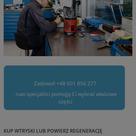
Zadzwoń +48 601 856 277
- nasi specjaliści pomogą Ci wybrać właściwe
części
KUP WTRYSKI LUB POWIERZ REGENERACJĘ