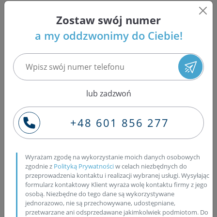
Regeneracja wtryskiwaczy w
Zostaw swój numer
Gryfinie w województwie
a my oddzwonimy do Ciebie!
zachodniopomorskim
Serdecznie zapraszamy mieszkańców Gryfina do
lub zadzwoń
skorzystania z usługi regeneracji wtryskiwaczy Common
Rail firmy Bosch, Delphi, Denso i Siemens, regeneracji
pompowtryskiwaczy samochodów osobowych grupy
+48 601 856 277
VAG (Volkswagen, Audi, Seat oraz Skoda), regeneracji
pompowtryskiwaczy samochodów ciężarowych oraz
pompy PLD firmy Bosch. Nasza firma, Bosch Service
Wyrażam zgodę na wykorzystanie moich danych osobowych
Pawlik, oferuje także naprawę turbosprężarek. Nasza
zgodnie z
Polityką Prywatności
w celach niezbędnych do
przeprowadzenia kontaktu i realizacji wybranej usługi. Wysyłając
pracownia wyposażona jest w nowoczesny oraz
formularz kontaktowy Klient wyraża wolę kontaktu firmy z jego
specjalistyczny sprzęt, jak np.: EPS 200A, EPS 708 oraz
osobą. Niezbędne do tego dane są wykorzystywane
EPS 815 Cambox czy też Zapp Diesel Tech oraz CRU2.
jednorazowo, nie są przechowywane, udostępniane,
Gniazda wtrysku są badane także pod cyfrowym
przetwarzane ani odsprzedawane jakimkolwiek podmiotom. Do