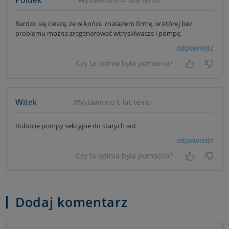
Bardzo się cieszę, że w końcu znalazłem firmę, w której bez
problemu można zregenerować wtryskiwacze i pompę.
odpowiedz
Czy ta opinia była pomocna?
Tak, była
Nie 
Witek
Wystawiono 6 lat temu
Robocie pompy sekcyjne do starych aut
odpowiedz
Czy ta opinia była pomocna?
Tak, była
Nie 
Dodaj komentarz