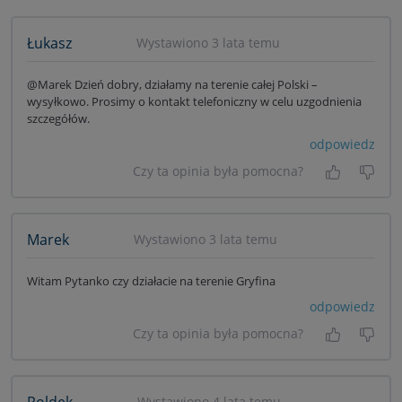
Łukasz
Wystawiono 3 lata temu
@Marek Dzień dobry, działamy na terenie całej Polski –
wysyłkowo. Prosimy o kontakt telefoniczny w celu uzgodnienia
szczegółów.
odpowiedz
Czy ta opinia była pomocna?
Tak, była
Nie 
Marek
Wystawiono 3 lata temu
Witam Pytanko czy działacie na terenie Gryfina
odpowiedz
Czy ta opinia była pomocna?
Tak, była
Nie 
Poldek
Wystawiono 4 lata temu