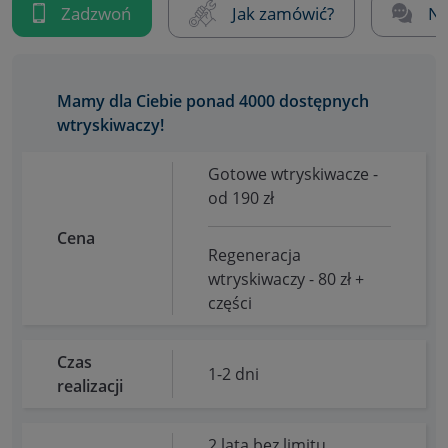
Zadzwoń
Jak zamówić?
Na
Mamy dla Ciebie ponad 4000 dostępnych
wtryskiwaczy!
Gotowe wtryskiwacze -
od 190 zł
Cena
Regeneracja
wtryskiwaczy - 80 zł +
części
Czas
1-2 dni
realizacji
2 lata bez limitu