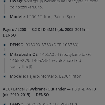
Uwagi
: występują warianty kalibracyjne zależne
od rocznika/Euro.
Modele
: L200 / Triton, Pajero Sport
Pajero / L200 — 3.2 DI-D 4M41 (ok. 2005–2015) —
DENSO
DENSO
: 095000-5760 (DCRI105760)
Mitsubishi OE
: 1465A054 (spotykane także
1465A279, 1465A351 w zależności od
specyfikacji)
Modele
: Pajero/Montero, L200/Triton
ASX / Lancer / (wybrane) Outlander — 1.8 DI-D 4N13
(ok. 2010–2015) — DENSO
DENSO
: 295050-0120 / DCRI300120