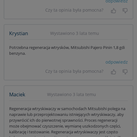
odpowiedz
Czy ta opinia była pomocna?
Tak, była
Nie 
Krystian
Wystawiono 3 lata temu
Potrzebna regeneracja wtrysków, Mitsubishi Pajero Pinin 1,8 gdi
benzyna.
odpowiedz
Czy ta opinia była pomocna?
Tak, była
Nie 
Maciek
Wystawiono 3 lata temu
Regeneracja wtryskiwaczy w samochodach Mitsubishi polega na
naprawie lub przeprojektowaniu istniejących wtryskiwaczy, aby
przywrócić ich do pierwotnej sprawności. Proces regeneracji
może obejmować czyszczenie, wymianę uszkodzonych części,
kalibrację i testowanie. Regeneracja wtryskiwaczy jest często