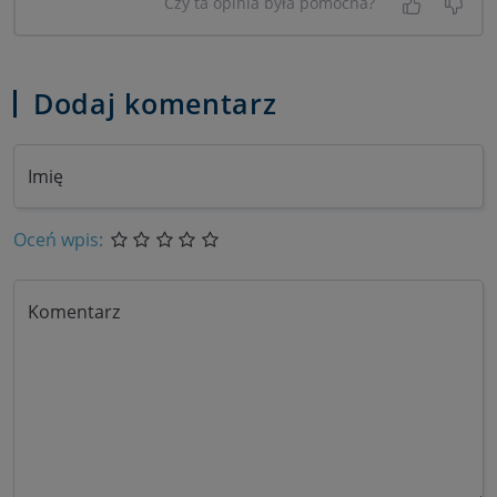
Czy ta opinia była pomocna?
Tak, była
Nie 
Dodaj komentarz
Imię
Oceń wpis:
Komentarz