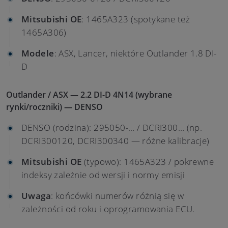
Mitsubishi OE
: 1465A323 (spotykane też
1465A306)
Modele
: ASX, Lancer, niektóre Outlander 1.8 DI-
D
Outlander / ASX — 2.2 DI-D 4N14 (wybrane
rynki/roczniki) — DENSO
DENSO (rodzina): 295050-… / DCRI300… (np.
DCRI300120, DCRI300340 — różne kalibracje)
Mitsubishi OE
(typowo): 1465A323 / pokrewne
indeksy zależnie od wersji i normy emisji
Uwaga
: końcówki numerów różnią się w
zależności od roku i oprogramowania ECU.