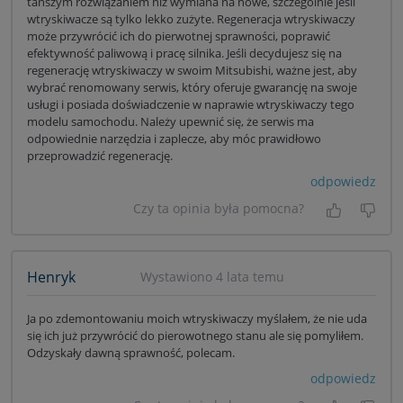
tańszym rozwiązaniem niż wymiana na nowe, szczególnie jeśli
wtryskiwacze są tylko lekko zużyte. Regeneracja wtryskiwaczy
może przywrócić ich do pierwotnej sprawności, poprawić
efektywność paliwową i pracę silnika. Jeśli decydujesz się na
regenerację wtryskiwaczy w swoim Mitsubishi, ważne jest, aby
wybrać renomowany serwis, który oferuje gwarancję na swoje
usługi i posiada doświadczenie w naprawie wtryskiwaczy tego
modelu samochodu. Należy upewnić się, że serwis ma
odpowiednie narzędzia i zaplecze, aby móc prawidłowo
przeprowadzić regenerację.
odpowiedz
Czy ta opinia była pomocna?
Tak, była
Nie 
Henryk
Wystawiono 4 lata temu
Ja po zdemontowaniu moich wtryskiwaczy myślałem, że nie uda
się ich już przywrócić do pierowotnego stanu ale się pomyliłem.
Odzyskały dawną sprawność, polecam.
odpowiedz