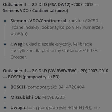
Outlander II — 2.2 DI-D (PSA DW12) ~2007–2012 —
Siemens VDO / Continental (piezo)
Siemens VDO/Continental
: rodzina A2C59…
(różne indeksy; dobór tylko po VIN / numerze z
wtrysku)
Uwagi
: układ piezoelektryczny, kalibracje
specyficzne dla platformy Outlander/4007/C-
Crosser.
Outlander II — 2.0 DI-D (VW BWD/BWC – PD) 2007–2010
— BOSCH (pompowtryski PD)
BOSCH
(pompowtrysk): 0414720404
Mitsubishi OE
: MN980235
Uwaga
: to są pompowtryski BOSCH (PD), nie