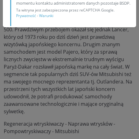
momentu kontaktu administratorem danych pozostaje BSDP.
firmy oraz autobus. Jednak na prawdziwe triumfy w tej
Ta witryna jest zabezpieczona przez reCAPTCHA Google.
branży Mitsubishi musiało czekać do lat 50-60. Wówczas
Prywatność
-
Warunki
dużą popularność zdobył mały samochód Mitsubishi
500. Prawdziwym przebojem okazał się jednak Lancer,
który od 1973 roku po dziś dzień jest prawdziwą
wizytówką japońskiego koncernu. Drugim znanym
samochodem jest model Pajero, który za sprawą
licznych zwycięstw w ekstremalnie trudnym wyścigu
Paryż-Dakar rozsławił japońską markę na cały świat. W
segmencie tak popularnych dziś SUV-ów Mitsubishi też
ma swojego mocnego reprezentanta tj. Outlandera. Na
przestrzeni tych wszystkich lat japoński koncern
udowodnił, że potrafi produkować samochody
zaawansowane technologicznie i mające oryginalną
sylwetkę.
Regeneracja wtryskiwaczy - Naprawa wtrysków -
Pompowtryskiwaczy - Mitsubishi