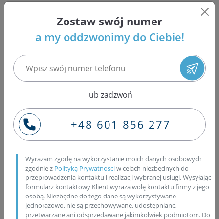
• Sprzedaż w Polsce i za granicą
• Szybki czas realizacji zamówienia
Zostaw swój numer
a my oddzwonimy do Ciebie!
Pompowtryskiwacze Mitsubishi
Common Rail - Delphi, Bosch, Denso, Siemens
Firma powstała w 1870 roku i kompletnie nie miała nic
wspólnego z samochodami. Zdecydowanie bliżej jej było
lub zadzwoń
do statków, bo założyciel firmy Yataro Iwasaki posiadał
trzy parowce za pośrednictwem których świadczone
+48 601 856 277
były usługi transportowe. W 1874 roku przedsiębiorstwo
Iwasaki przyjęło znaną do dziś nazwę Mitsubishi, która
po japońsku oznacza „trzy diamenty”. Przedsięwzięcie to
na tyle prężnie się rozwijało, że jego działalność
Wyrażam zgodę na wykorzystanie moich danych osobowych
zgodnie z
Polityką Prywatności
w celach niezbędnych do
przeniosła się na wiele sektorów gospodarki. W 1921
przeprowadzenia kontaktu i realizacji wybranej usługi. Wysyłając
roku znalazło się miejsce także dla branży
formularz kontaktowy Klient wyraża wolę kontaktu firmy z jego
samochodowej. Powstało wtedy pierwsze auto
osobą. Niezbędne do tego dane są wykorzystywane
jednorazowo, nie są przechowywane, udostępniane,
Mitsubishi o nazwie Model A. Dziesięć lat później
przetwarzane ani odsprzedawane jakimkolwiek podmiotom. Do
wyprodukowano pierwszy silniki wysokoprężny tejże