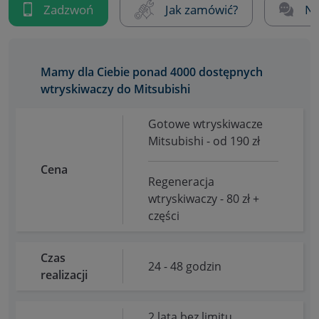
Zadzwoń
Jak zamówić?
Na
Mamy dla Ciebie ponad 4000 dostępnych
wtryskiwaczy do Mitsubishi
Gotowe wtryskiwacze
Mitsubishi - od 190 zł
Cena
Regeneracja
wtryskiwaczy - 80 zł +
części
Czas
24 - 48 godzin
realizacji
2 lata bez limitu