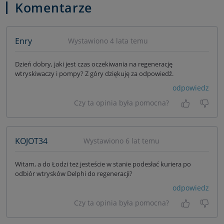
Komentarze
Enry
Wystawiono 4 lata temu
Dzień dobry, jaki jest czas oczekiwania na regenerację
wtryskiwaczy i pompy? Z góry dziękuję za odpowiedź.
odpowiedz
Czy ta opinia była pomocna?
Tak, była
Nie 
KOJOT34
Wystawiono 6 lat temu
Witam, a do Łodzi też jesteście w stanie podesłać kuriera po
odbiór wtrysków Delphi do regeneracji?
odpowiedz
Czy ta opinia była pomocna?
Tak, była
Nie 