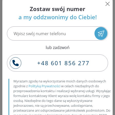
rozpoczęcie masowej produkcji w swoich fabrykach
Zostaw swój numer
samochodowych. Niewiele osób wie, że polska
technologia stała się bramą dla rozwoju przemysłu
a my oddzwonimy do Ciebie!
motoryzacyjnego w Europie. Łódź to miasto typowo
industrialne więc naturalne jest, że wokół miasta
wyrosły mniejsze miejscowości — na przykład Zgierz, do
którego prowadzi (jakże by inaczej) ulica Zgierska.
Stylowa nazwa to również cecha Pabianic, do których
lub zadzwoń
wiedzie ulica Pabianicka. Opinie są różne, ale prawda
jest taka, że w Łodzi się ciężko zgubić. Łódź nie pozostaje
+48 601 856 277
w tyle również w kwestii kulturalnego dorobku
motoryzacji polskiej, a mianowicie realnych kształtów
nabrały plany stworzenia Muzeum Motoryzacji i
Wyrażam zgodę na wykorzystanie moich danych osobowych
Techniki, które miałby swoje zbiory połączyć z
zgodnie z
Polityką Prywatności
w celach niezbędnych do
istniejącymi już zbiorami lotniska Lublinek albo z
przeprowadzenia kontaktu i realizacji wybranej usługi. Wysyłając
Muzeum MPK w Łodzi. Przez krótki okres w powojennej
formularz kontaktowy Klient wyraża wolę kontaktu firmy z jego
Polsce, Łódź pełniła funkcję siedziby władz Państwa, co
osobą. Niezbędne do tego dane są wykorzystywane
jednorazowo, nie są przechowywane, udostępniane,
spowodowane było całkowitym zniszczeniem Warszawy.
przetwarzane ani odsprzedawane jakimkolwiek podmiotom. Do
Łódź uczyniono w szybkim tempie na powrót polskim