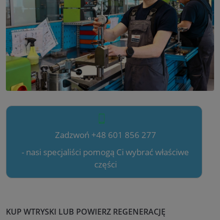
Zadzwoń +48 601 856 277
- nasi specjaliści pomogą Ci wybrać właściwe
części
KUP WTRYSKI LUB POWIERZ REGENERACJĘ