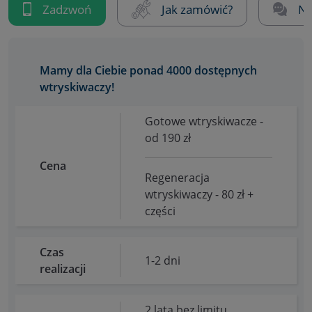
Zadzwoń
Jak zamówić?
Na
Mamy dla Ciebie ponad 4000 dostępnych
wtryskiwaczy!
Gotowe wtryskiwacze -
od 190 zł
Cena
Regeneracja
wtryskiwaczy - 80 zł +
części
Czas
1-2 dni
realizacji
2 lata bez limitu