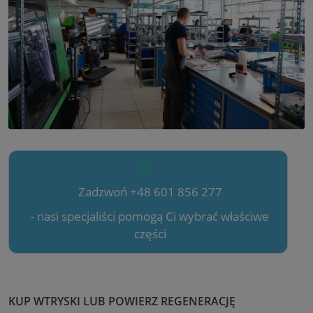
Zadzwoń +48 601 856 277
- nasi specjaliści pomogą Ci wybrać właściwe
części
KUP WTRYSKI LUB POWIERZ REGENERACJĘ