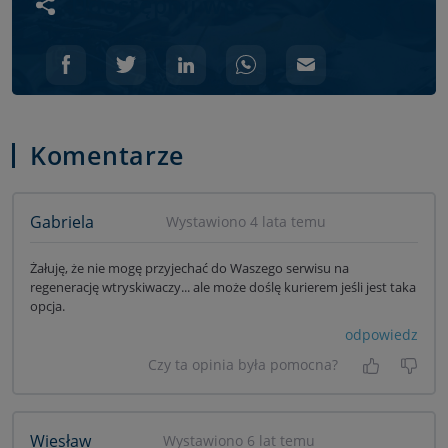
Udostępnij wpis
Komentarze
Gabriela
Wystawiono 4 lata temu
Żałuję, że nie mogę przyjechać do Waszego serwisu na
regenerację wtryskiwaczy... ale może doślę kurierem jeśli jest taka
opcja.
odpowiedz
Czy ta opinia była pomocna?
Tak, była
Nie 
Wiesław
Wystawiono 6 lat temu