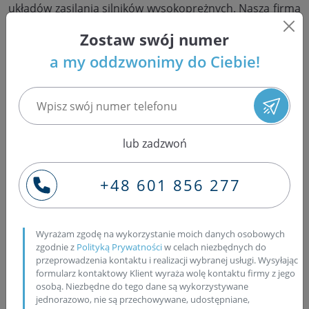
układów zasilania silników wysokoprężnych. Nasza firma
prowadzi specjalistyczną pracownię, w której nasi
Zostaw swój numer
pracownicy regenerują wtryskiwacze CR takich marek,
jak: Bosch, Delphi, Denso czy Siemens. Oprócz tego,
a my oddzwonimy do Ciebie!
wykonujemy naprawę pompowtryskiwaczy z aut grupy
VAG: Volkswagen, Audi, Seat i Skoda, naprawę
pompowtrysków pojazdów ciężarowych oraz pompy
PLD firmy Bosch. Naprawiamy także turbosprężarki.
Wszystkie wtryskiwacze oraz pompowtryskiwacze są
lub zadzwoń
rozkładane, po czym ich części są czyszczone w myjkach
ultradźwiękowych, by następnie ocenić stopień zużycia
+48 601 856 277
poszczególnych elementów. Na tym etapie, bardzo
pomocny okazuje się być nasz cyfrowy mikroskop, pod
którym badane są gniazda wtrysku oraz końcówki.
Wyrażam zgodę na wykorzystanie moich danych osobowych
Wykrycie uszkodzeń w gnieździe wtryskiwacza oznacza,
zgodnie z
Polityką Prywatności
w celach niezbędnych do
że potrzebna jest jego wymiana na nowe, co realizowane
przeprowadzenia kontaktu i realizacji wybranej usługi. Wysyłając
jest w trzeciej fazie regeneracji wtrysku. Każdy
formularz kontaktowy Klient wyraża wolę kontaktu firmy z jego
osobą. Niezbędne do tego dane są wykorzystywane
pompowtryskiwacz i wtryskiwacz składany jest przez
jednorazowo, nie są przechowywane, udostępniane,
naszych fachowców wyłącznie na nowych i oryginalnych