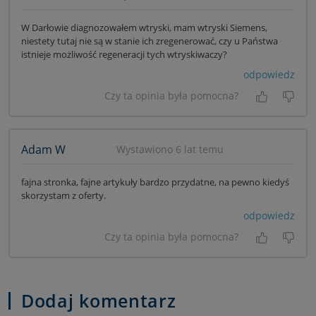
W Darłowie diagnozowałem wtryski, mam wtryski Siemens,
niestety tutaj nie są w stanie ich zregenerować, czy u Państwa
istnieje możliwość regeneracji tych wtryskiwaczy?
odpowiedz
Czy ta opinia była pomocna?
Tak, była
Nie 
Adam W
Wystawiono 6 lat temu
fajna stronka, fajne artykuły bardzo przydatne, na pewno kiedyś
skorzystam z oferty.
odpowiedz
Czy ta opinia była pomocna?
Tak, była
Nie 
Dodaj komentarz