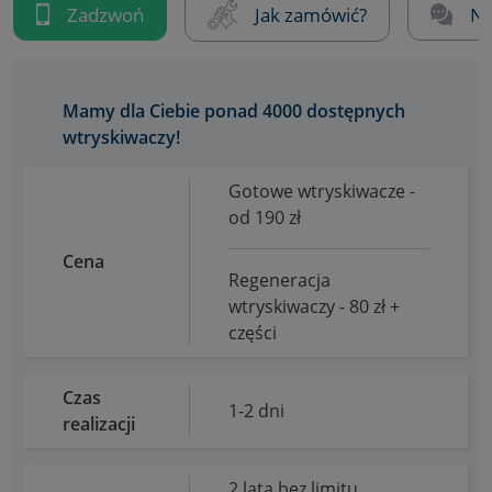
Zadzwoń
Jak zamówić?
Na
Mamy dla Ciebie ponad 4000 dostępnych
wtryskiwaczy!
Gotowe wtryskiwacze -
od 190 zł
Cena
Regeneracja
wtryskiwaczy - 80 zł +
części
Czas
1-2 dni
realizacji
2 lata bez limitu