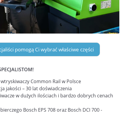
ecjaliści pomogą Ci wybrać właściwe części
SPECJALISTOM!
i wtryskiwaczy Common Rail w Polsce
ja jakości – 30 lat doświadczenia
iwacze w dużych ilościach i bardzo dobrych cenach
obierczego Bosch EPS 708 oraz Bosch DCI 700 -