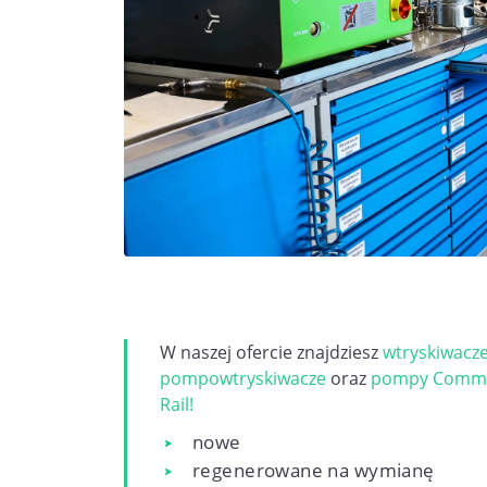
W naszej ofercie znajdziesz
wtryskiwacz
pompowtryskiwacze
oraz
pompy Comm
Rail!
nowe
regenerowane na wymianę