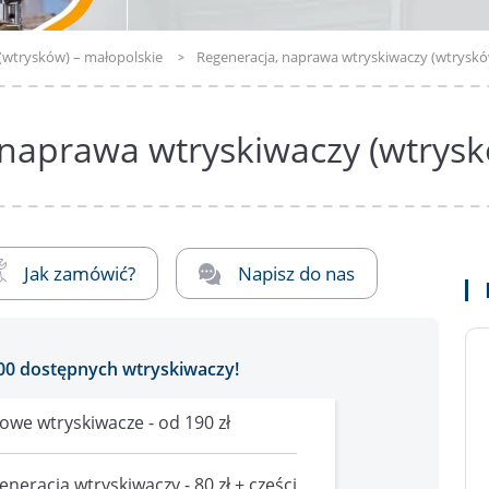
(wtrysków) – małopolskie
Regeneracja, naprawa wtryskiwaczy (wtryskó
 naprawa wtryskiwaczy (wtrysk
Jak zamówić?
Napisz do nas
00 dostępnych wtryskiwaczy!
owe wtryskiwacze - od 190 zł
eneracja wtryskiwaczy - 80 zł + części