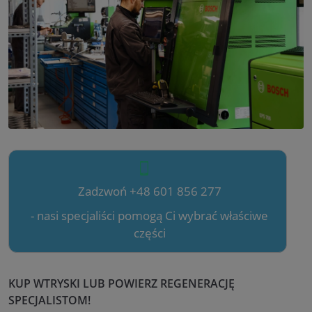
Zadzwoń +48 601 856 277
- nasi specjaliści pomogą Ci wybrać właściwe
części
KUP WTRYSKI LUB POWIERZ REGENERACJĘ
SPECJALISTOM!