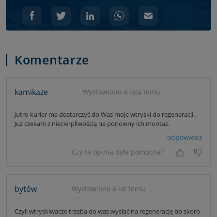
Komentarze
kamikaze
Wystawiono 4 lata temu
Jutro kurier ma dostarczyć do Was moje wtryski do regeneracji.
Już czekam z niecierpliwością na ponowny ich montaż.
odpowiedz
Czy ta opinia była pomocna?
Tak, była
Nie 
bytów
Wystawiono 6 lat temu
Czyli wtryskiwacze trzeba do was wysłać na regenerację bo skoro