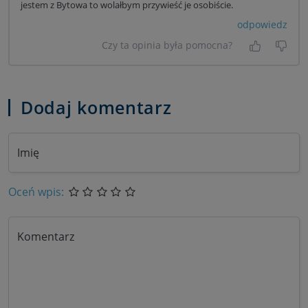
jestem z Bytowa to wolałbym przywieść je osobiście.
odpowiedz
Czy ta opinia była pomocna?
Tak, była
Nie 
Dodaj komentarz
Imię
Oceń wpis:
Komentarz