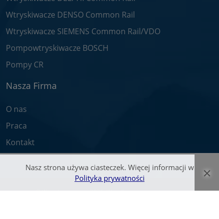
Wtryskiwacze DENSO Common Rail
Wtryskiwacze SIEMENS Common Rail/VDO
Pompowtryskiwacze BOSCH
Pompy CR
Nasza Firma
O nas
Praca
Kontakt
Nasz strona używa ciasteczek. Więcej informacji w
×
Polityka prywatności
© Wtryskiwacz.com 2026. Wszelkie prawa zastrzeżone.
Zawarte na stronie teksty oraz zdjęcia są własnością firmy Bosch Service -
Pawlik i zostały objęte prawami autorskimi.