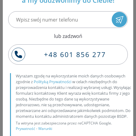
a my oddzwonimy do Ciebie!
Common Rail takich marek, jak: Bosch, Delphi, Denso
oraz Siemens. Nasza specjalistyczna pracownia zajmuje
się także rzetelną regeneracją pompowtryskiwaczy
samochodów osobowych grupy VW: Volkswagen, Audi,
Seat, Skoda oraz naprawą pompowtrysków
lub zadzwoń
samochodów ciężarowych i pompy PLD firmy Bosch.
Wszystkie uszczelnienia wymieniamy na fabrycznie
+48 601 856 277
nowe, co gwarantuje wysoką szczelność wtryskiwacza.
Nasza pracownia oferuje trzecią fazę regeneracji
wtrysku, w której wymianie podlega gniazdo
Wyrażam zgodę na wykorzystanie moich danych osobowych
wtryskiwacza. Wszystkie wtryskiwacze oraz
zgodnie z
Polityką Prywatności
w celach niezbędnych do
pompowtryski składane są według technologii
przeprowadzenia kontaktu i realizacji wybranej usługi. Wysyłając
producenta danego wtryskiwacza, wyłącznie na
formularz kontaktowy Klient wyraża wolę kontaktu firmy z jego
oryginalnych częściach. Nasi specjaliści pomiary oraz
osobą. Niezbędne do tego dane są wykorzystywane
jednorazowo, nie są przechowywane, udostępniane,
regulacje przeprowadzają na nowoczesnych i
przetwarzane ani odsprzedawane jakimkolwiek podmiotom. Do
profesjonalnych maszynach EPS 200A, EPS 708 oraz EPS
momentu kontaktu administratorem danych pozostaje BSDP.
815 Cambox. Po wykonanym pomiarze dawki,
Ta witryna jest zabezpieczona przez reCAPTCHA Google.
wtryskiwacz trafia na urządzenie Zapp Diesel Tech lub
Prywatność
-
Warunki
CRU2, na których sprawdzany jest pod kątem jakości