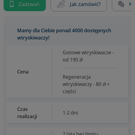
Zadzwoń
Jak zamówić?
Na
Mamy dla Ciebie ponad 4000 dostępnych
wtryskiwaczy!
Gotowe wtryskiwacze -
od 190 zł
Cena
Regeneracja
wtryskiwaczy - 80 zł +
części
Czas
1-2 dni
realizacji
2 lata bez limitu