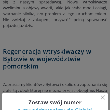
się z naszym sprzedawcą. Nowe wtryskiwacze
wyeliminują objawy awarii, takie jak słaba moc i osiągi,
szarpanie silnika, czy problem z jego uruchomieniem.
Nie zwlekaj z zakupem, przywróć pełną sprawność
pojazdu już dziś.
Regeneracja wtryskiwaczy w
Bytowie w województwie
pomorskim
Zapraszamy klientów z Bytowa i okolic do zapoznania się
z ofertą , obok której nie można przejść obojętnie. Nasza
firma to Bosch Service Pawlik, która mieści się w
Zostaw swój numer
Stalowej Woli na Podkarpaciu. Od prawie 30 lat
zajmujemy się profesjonalną regeneracją wtryskiwaczy