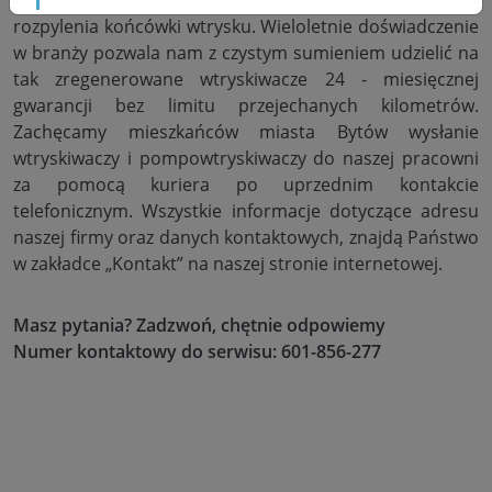
rozpylenia końcówki wtrysku. Wieloletnie doświadczenie
w branży pozwala nam z czystym sumieniem udzielić na
tak zregenerowane wtryskiwacze 24 - miesięcznej
gwarancji bez limitu przejechanych kilometrów.
Zachęcamy mieszkańców miasta Bytów wysłanie
wtryskiwaczy i pompowtryskiwaczy do naszej pracowni
za pomocą kuriera po uprzednim kontakcie
telefonicznym. Wszystkie informacje dotyczące adresu
naszej firmy oraz danych kontaktowych, znajdą Państwo
w zakładce „Kontakt” na naszej stronie internetowej.
Masz pytania? Zadzwoń, chętnie odpowiemy
Numer kontaktowy do serwisu: 601-856-277