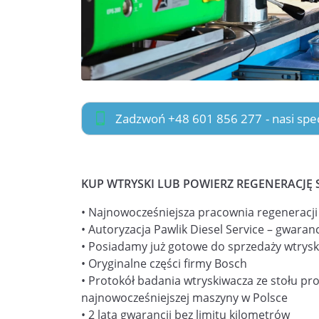
Zadzwoń +48 601 856 277
- nasi sp
KUP WTRYSKI LUB POWIERZ REGENERACJĘ 
• Najnowocześniejsza pracownia regeneracj
• Autoryzacja Pawlik Diesel Service – gwaranc
• Posiadamy już gotowe do sprzedaży wtrysk
• Oryginalne części firmy Bosch
• Protokół badania wtryskiwacza ze stołu pr
najnowocześniejszej maszyny w Polsce
• 2 lata gwarancji bez limitu kilometrów