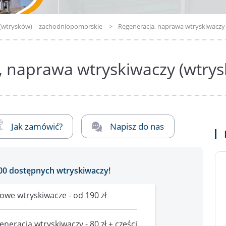
 (wtrysków) – zachodniopomorskie
Regeneracja, naprawa wtryskiwaczy
, naprawa wtryskiwaczy (wtrys
Jak zamówić?
Napisz do nas
00 dostępnych wtryskiwaczy!
owe wtryskiwacze - od 190 zł
eneracja wtryskiwaczy - 80 zł + części