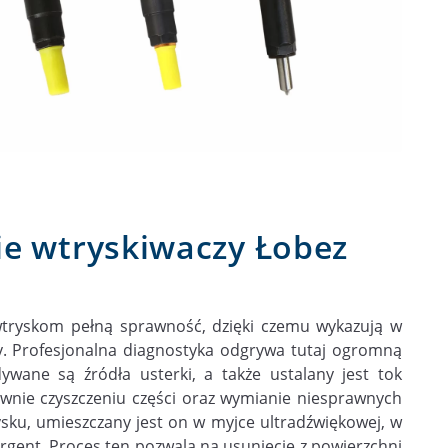
ie wtryskiwaczy Łobez
wtryskom pełną sprawność, dzięki czemu wykazują w
y. Profesjonalna diagnostyka odgrywa tutaj ogromną
ywane są źródła usterki, a także ustalany jest tok
ównie czyszczeniu części oraz wymianie niesprawnych
ku, umieszczany jest on w myjce ultradźwiękowej, w
tergent. Proces ten pozwala na usunięcie z powierzchni