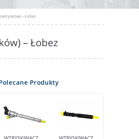
 (wtrysków) – Łobez
ków) – Łobez
Polecane Produkty
WTRYSKIWACZ
WTRYSKIWACZ