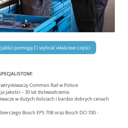
ecjaliści pomogą Ci wybrać właściwe części
SPECJALISTOM!
i wtryskiwaczy Common Rail w Polsce
ja jakości – 30 lat doświadczenia
iwacze w dużych ilościach i bardzo dobrych cenach
obierczego Bosch EPS 708 oraz Bosch DCI 700 -