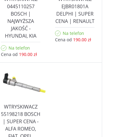
0445110257
EJBR01801A
BOSCH |
DELPHI | SUPER
NAJWYŻSZA
CENA | RENAULT
JAKOŚĆ -
Na telefon
HYUNDAI, KIA
Cena od
190.00 zł
Na telefon
Cena od
190.00 zł
WTRYSKIWACZ
55198218 BOSCH
| SUPER CENA -
ALFA ROMEO,
FIAT, OPEL,