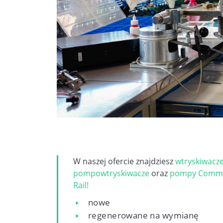
W naszej ofercie znajdziesz
wtryskiwacz
pompowtryskiwacze
oraz
pompy Comm
Rail!
nowe
regenerowane na wymianę