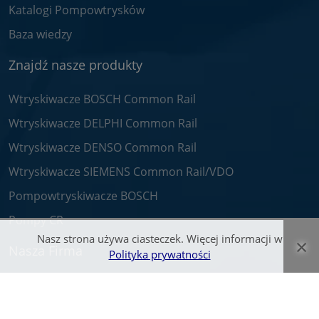
Katalogi Pompowtrysków
Baza wiedzy
Znajdź nasze produkty
Wtryskiwacze BOSCH Common Rail
Wtryskiwacze DELPHI Common Rail
Wtryskiwacze DENSO Common Rail
Wtryskiwacze SIEMENS Common Rail/VDO
Pompowtryskiwacze BOSCH
Pompy CR
Nasz strona używa ciasteczek. Więcej informacji w
×
Nasza Firma
Polityka prywatności
O nas
Praca