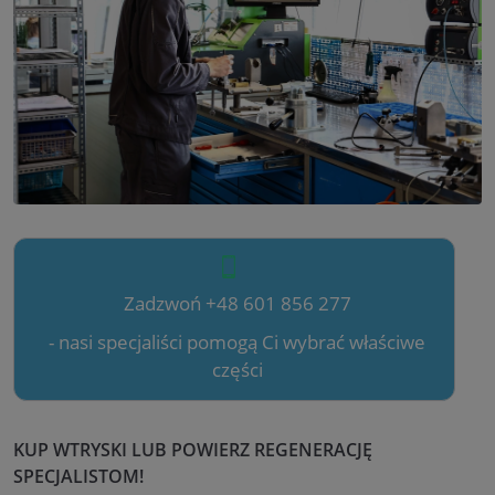
Zadzwoń +48 601 856 277
- nasi specjaliści pomogą Ci wybrać właściwe
części
KUP WTRYSKI LUB POWIERZ REGENERACJĘ
SPECJALISTOM!