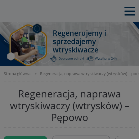
Regenerujemy i
sprzedajemy
wtryskiwacze
Dostępne od ręki
Wysyłka w 24h
Strona główna
Regeneracja, naprawa wtryskiwaczy (wtrysków) – po
Regeneracja, naprawa
wtryskiwaczy (wtrysków) –
Pępowo