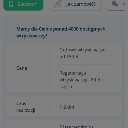
Zadzwoń
Jak zamówić?
Na
Mamy dla Ciebie ponad 4000 dostępnych
wtryskiwaczy!
Gotowe wtryskiwacze -
od 190 zł
Cena
Regeneracja
wtryskiwaczy - 80 zł +
części
Czas
1-2 dni
realizacji
2 lata bez limitu