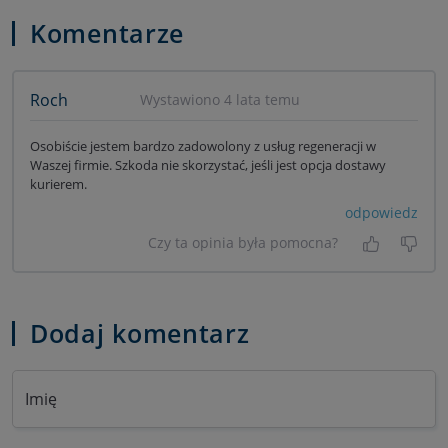
Komentarze
Roch
Wystawiono 4 lata temu
Osobiście jestem bardzo zadowolony z usług regeneracji w
Waszej firmie. Szkoda nie skorzystać, jeśli jest opcja dostawy
kurierem.
odpowiedz
Czy ta opinia była pomocna?
Tak, była
Nie 
Dodaj komentarz
Imię