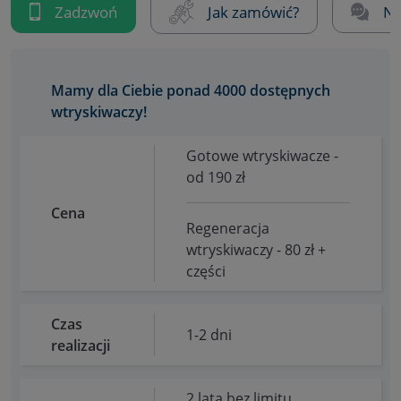
Zadzwoń
Jak zamówić?
Na
Mamy dla Ciebie ponad 4000 dostępnych
wtryskiwaczy!
Gotowe wtryskiwacze -
od 190 zł
Cena
Regeneracja
wtryskiwaczy - 80 zł +
części
Czas
1-2 dni
realizacji
2 lata bez limitu