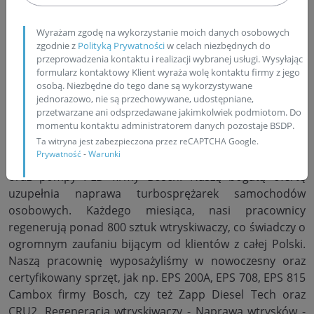
zaznajomienia się z ofertą usług, oferowanych przez
firmę Bosch Service Pawlik. Nasza firma od 1994 roku
Wyrażam zgodę na wykorzystanie moich danych osobowych
zajmuje się naprawą podzespołów, odpowiedzialnych za
zgodnie z
Polityką Prywatności
w celach niezbędnych do
zasilanie silnika wysokoprężnego w paliwo, a także za
przeprowadzenia kontaktu i realizacji wybranej usługi. Wysyłając
formularz kontaktowy Klient wyraża wolę kontaktu firmy z jego
doładowanie silników. W szczególności, nasza firma
osobą. Niezbędne do tego dane są wykorzystywane
wykonuje profesjonalną regenerację wtryskiwaczy
jednorazowo, nie są przechowywane, udostępniane,
Common Rail firmy Bosch, Delphi, Denso oraz Siemens,
przetwarzane ani odsprzedawane jakimkolwiek podmiotom. Do
regenerację pompowtryskiwaczy samochodów
momentu kontaktu administratorem danych pozostaje BSDP.
osobowych grupy VW: Volkswagen, Audi, Skoda i Seat,
Ta witryna jest zabezpieczona przez reCAPTCHA Google.
Prywatność
-
Warunki
naprawę pompowtryskiwaczy samochodów ciężarowych
oraz pompy PLD firmy Bosch. Naszą bogatą ofertę
uzupełnia naprawa turbosprężarek samochodów
osobowych. Każdego miesiąca, nasi pracownicy
regenerują ponad 800 sztuk wtryskiwaczy, co świadczy o
ogromnym zaufaniu bijącym od klientów z całej Polski.
Naszą pracownię wyposażyliśmy w nowoczesny oraz
certyfikowany sprzęt, jak np. EPS 200A, EPS 708, EPS 815
Cambox firmy Bosch, czy też Zapp Diesel Tech oraz
CRU2. Regeneracja wtryskiwaczy - Naprawa wtrysków -