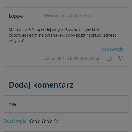
Loppo
Wystawiono 4 lata temu
Mam bmw 3.0 i są w niej wtryski Bosch, mógłby ktoś
odpowiedzieć mi na pytanie jaki byłby koszt naprawy jednego
wtrysku?
odpowiedz
Czy ta opinia była pomocna?
Tak, była
Nie 
Dodaj komentarz
Imię
Oceń wpis: