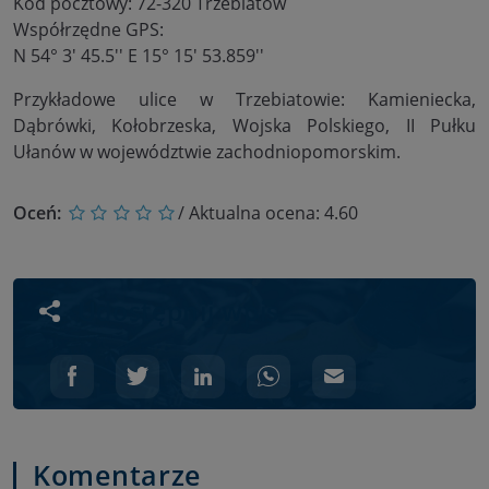
Kod pocztowy: 72-320 Trzebiatów
Współrzędne GPS:
N 54° 3' 45.5'' E 15° 15' 53.859''
Przykładowe ulice w Trzebiatowie: Kamieniecka,
Dąbrówki, Kołobrzeska, Wojska Polskiego, II Pułku
Ułanów w województwie zachodniopomorskim.
Oceń:
/ Aktualna ocena:
4.60
Udostępnij wpis
Komentarze