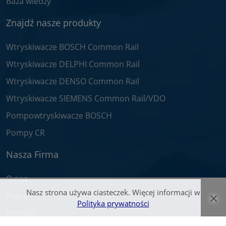
Baza wiedzy
Znajdź nasze produkty
Wtryskiwacze BOSCH Common Rail
Wtryskiwacze DELPHI Common Rail
Wtryskiwacze DENSO Common Rail
Wtryskiwacze SIEMENS Common Rail/VDO
Pompowtryskiwacze BOSCH
Pompy CR
Nasza Firma
O nas
Nasz strona używa ciasteczek. Więcej informacji w
×
Praca
Polityka prywatności
Kontakt