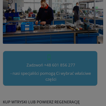
Zadzwoń +48 601 856 277
- nasi specjaliści pomogą Ci wybrać właściwe
części
KUP WTRYSKI LUB POWIERZ REGENERACJĘ