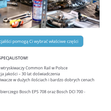
ecjaliści pomogą Ci wybrać właściwe części
SPECJALISTOM!
i wtryskiwaczy Common Rail w Polsce
ja jakości – 30 lat doświadczenia
iwacze w dużych ilościach i bardzo dobrych cenach
obierczego Bosch EPS 708 oraz Bosch DCI 700 -