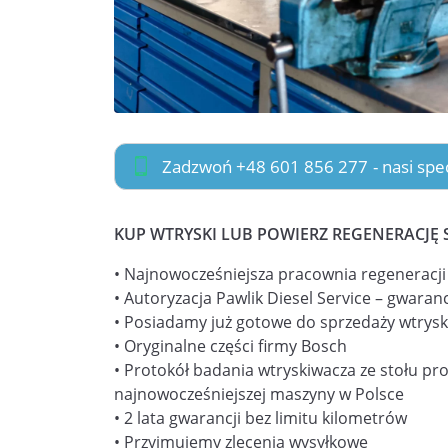
Zadzwoń +48 601 856 277
- nasi sp
KUP WTRYSKI LUB POWIERZ REGENERACJĘ 
• Najnowocześniejsza pracownia regeneracj
• Autoryzacja Pawlik Diesel Service – gwaranc
• Posiadamy już gotowe do sprzedaży wtrysk
• Oryginalne części firmy Bosch
• Protokół badania wtryskiwacza ze stołu pr
najnowocześniejszej maszyny w Polsce
• 2 lata gwarancji bez limitu kilometrów
• Przyjmujemy zlecenia wysyłkowe