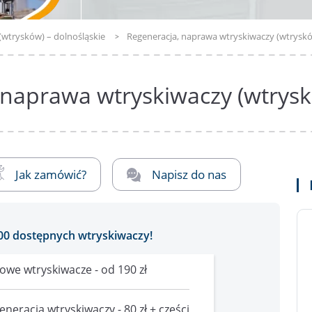
(wtrysków) – dolnośląskie
Regeneracja, naprawa wtryskiwaczy (wtryskó
 naprawa wtryskiwaczy (wtrysk
Jak zamówić?
Napisz do nas
00 dostępnych wtryskiwaczy!
owe wtryskiwacze - od 190 zł
eneracja wtryskiwaczy - 80 zł + części