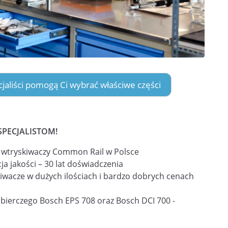
ecjaliści pomogą Ci wybrać właściwe części
SPECJALISTOM!
i wtryskiwaczy Common Rail w Polsce
ja jakości – 30 lat doświadczenia
iwacze w dużych ilościach i bardzo dobrych cenach
obierczego Bosch EPS 708 oraz Bosch DCI 700 -