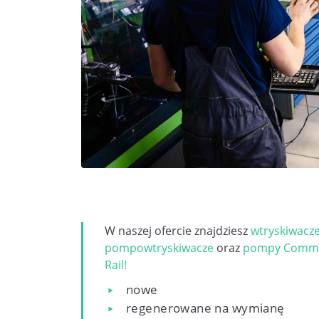
W naszej ofercie znajdziesz
wtryskiwacz
pompowtryskiwacze
oraz
pompy Comm
Rail!
nowe
regenerowane na wymianę