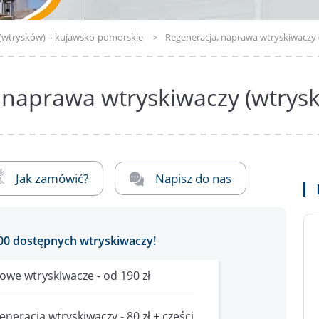
 (wtrysków) – kujawsko-pomorskie
Regeneracja, naprawa wtryskiwaczy 
 naprawa wtryskiwaczy (wtrysk
Jak zamówić?
Napisz do nas
00 dostępnych wtryskiwaczy!
owe wtryskiwacze - od 190 zł
eneracja wtryskiwaczy - 80 zł + części