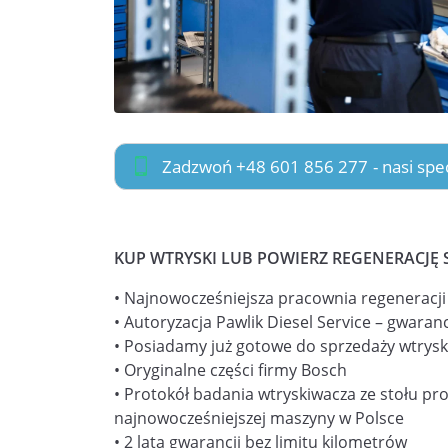
Zadzwoń +48 601 856 277
- nasi sp
KUP WTRYSKI LUB POWIERZ REGENERACJĘ 
• Najnowocześniejsza pracownia regeneracj
• Autoryzacja Pawlik Diesel Service – gwaranc
• Posiadamy już gotowe do sprzedaży wtrysk
• Oryginalne części firmy Bosch
• Protokół badania wtryskiwacza ze stołu pr
najnowocześniejszej maszyny w Polsce
• 2 lata gwarancji bez limitu kilometrów