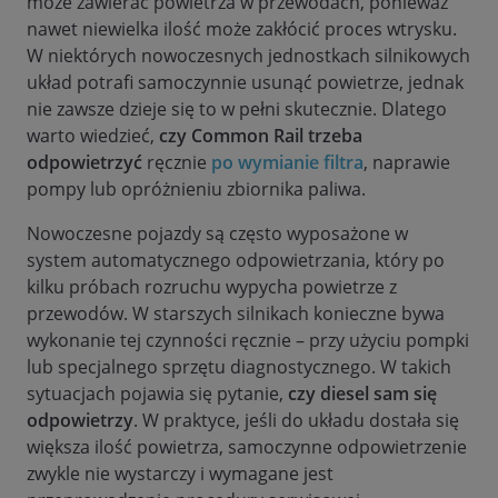
może zawierać powietrza w przewodach, ponieważ
nawet niewielka ilość może zakłócić proces wtrysku.
W niektórych nowoczesnych jednostkach silnikowych
układ potrafi samoczynnie usunąć powietrze, jednak
nie zawsze dzieje się to w pełni skutecznie. Dlatego
warto wiedzieć,
czy Common Rail trzeba
odpowietrzyć
ręcznie
po wymianie filtra
, naprawie
pompy lub opróżnieniu zbiornika paliwa.
Nowoczesne pojazdy są często wyposażone w
system automatycznego odpowietrzania, który po
kilku próbach rozruchu wypycha powietrze z
przewodów. W starszych silnikach konieczne bywa
wykonanie tej czynności ręcznie – przy użyciu pompki
lub specjalnego sprzętu diagnostycznego. W takich
sytuacjach pojawia się pytanie,
czy diesel sam się
odpowietrzy
. W praktyce, jeśli do układu dostała się
większa ilość powietrza, samoczynne odpowietrzenie
zwykle nie wystarczy i wymagane jest