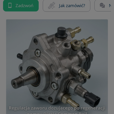
Zadzwoń
Jak zamówić?
Na