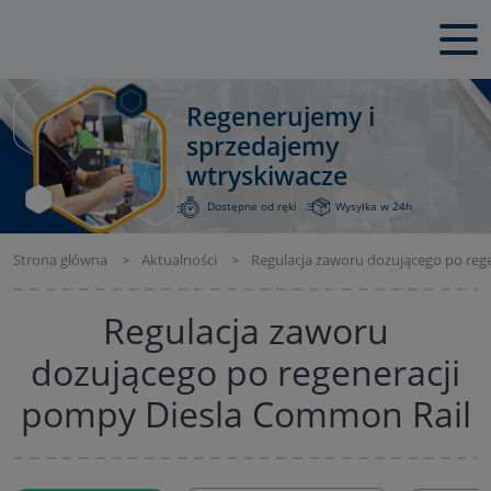
Regenerujemy i
sprzedajemy
wtryskiwacze
Dostępne od ręki
Wysyłka w 24h
Strona główna
Aktualności
Regulacja zaworu dozującego po reg
Regulacja zaworu
dozującego po regeneracji
pompy Diesla Common Rail