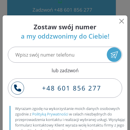
Zadzwoń +48 601 856 277
- nasi specjaliści pomogą Ci wybrać
Zostaw swój numer
właściwe części
a my oddzwonimy do Ciebie!
W naszej ofercie znajdziesz
wtryskiwacze
,
pompowtryskiwacze
oraz
pompy Common
Rail!
lub zadzwoń
nowe
regenerowane na wymianę
używane z gwarancją
+48 601 856 277
Wyrażam zgodę na wykorzystanie moich danych osobowych
DOSTĘPNE OD RĘKI
zgodnie z
Polityką Prywatności
w celach niezbędnych do
przeprowadzenia kontaktu i realizacji wybranej usługi. Wysyłając
formularz kontaktowy Klient wyraża wolę kontaktu firmy z jego