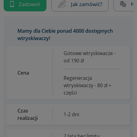
Zadzwoń
Jak zamówić?
Na
Mamy dla Ciebie ponad 4000 dostępnych
wtryskiwaczy!
Gotowe wtryskiwacze -
od 190 zł
Cena
Regeneracja
wtryskiwaczy - 80 zł +
części
Czas
1-2 dni
realizacji
2 lata bez limitu