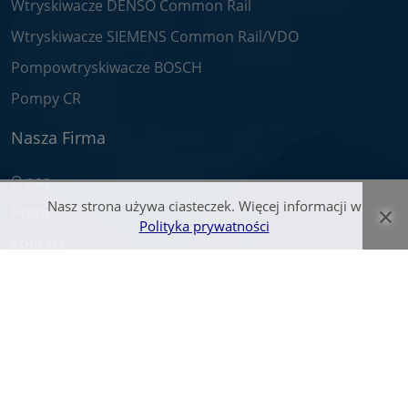
Wtryskiwacze DENSO Common Rail
Wtryskiwacze SIEMENS Common Rail/VDO
Pompowtryskiwacze BOSCH
Pompy CR
Nasza Firma
O nas
Nasz strona używa ciasteczek. Więcej informacji w
×
Praca
Polityka prywatności
Kontakt
© Wtryskiwacz.com 2026. Wszelkie prawa zastrzeżone.
Zawarte na stronie teksty oraz zdjęcia są własnością firmy Bosch Service -
Pawlik i zostały objęte prawami autorskimi.