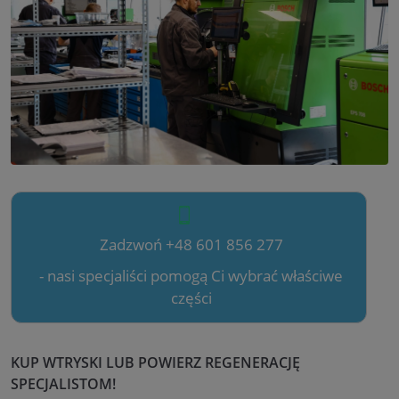
Zadzwoń +48 601 856 277
- nasi specjaliści pomogą Ci wybrać właściwe
części
KUP WTRYSKI LUB POWIERZ REGENERACJĘ
SPECJALISTOM!