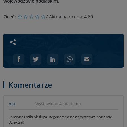
województwie podlaskim.
Oceń:
/ Aktualna ocena:
4.60
Udostępnij wpis
Komentarze
Ala
Wystawiono 4 lata temu
Sprawna i miła obsługa. Regeneracja na najwyższym poziomie.
Dziękuję!