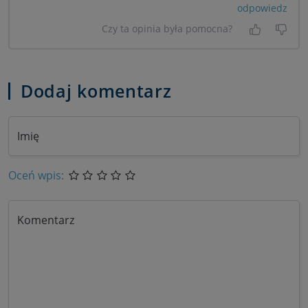
odpowiedz
Czy ta opinia była pomocna?
Tak, była
Nie 
Dodaj komentarz
Imię
Oceń wpis:
Komentarz