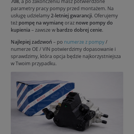
708
, a po zakończeniu masz potwierdzone
parametry pracy pompy przed montażem. Na
usługę udzielamy
2-letniej gwarancji
. Oferujemy
też
pompę na wymianę
oraz
nowe pompy do
kupienia
– zawsze w
bardzo dobrej cenie
.
Najlepiej zadzwoń
– po
numerze z pompy
/
numerze OE / VIN potwierdzimy dopasowanie i
sprawdzimy, która opcja będzie najkorzystniejsza
w Twoim przypadku.