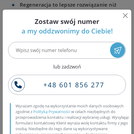
Regeneracja to lepsze rozwiązanie niż
kupowanie nowej
:
cena jest niższa
, a
dzięki weryfikacji parametrów dostajesz
Zostaw swój numer
jakość jak nowej pompy
.
a my oddzwonimy do Ciebie!
Jeśli liczy się czas, wybierasz
pompę na
wymianę
albo
nową
– bez szukania
kolejnych dostawców.
lub zadzwoń
Wtryskiwacze do Mercedes-Benz Vito – są u
nas
+48 601 856 277
Posiadamy również wtryskiwacze Common Rail
do Vito W639 – dobór zależy od wersji silnika i
Wyrażam zgodę na wykorzystanie moich danych osobowych
osprzętu.
Numery OE wtryskiwaczy spotykane w
zgodnie z
Polityką Prywatności
w celach niezbędnych do
Vito:
przeprowadzenia kontaktu i realizacji wybranej usługi. Wysyłając
formularz kontaktowy Klient wyraża wolę kontaktu firmy z jego
A6470700087
(Bosch:
0445110192
);
osobą. Niezbędne do tego dane są wykorzystywane