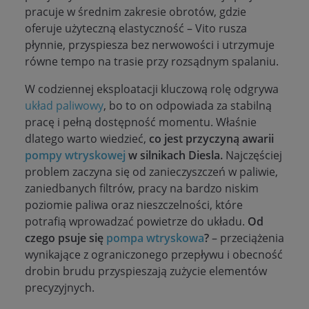
pracuje w średnim zakresie obrotów, gdzie
oferuje użyteczną elastyczność – Vito rusza
płynnie, przyspiesza bez nerwowości i utrzymuje
równe tempo na trasie przy rozsądnym spalaniu.
W codziennej eksploatacji kluczową rolę odgrywa
układ paliwowy
, bo to on odpowiada za stabilną
pracę i pełną dostępność momentu. Właśnie
dlatego warto wiedzieć,
co jest przyczyną awarii
pompy wtryskowej
w silnikach Diesla.
Najczęściej
problem zaczyna się od zanieczyszczeń w paliwie,
zaniedbanych filtrów, pracy na bardzo niskim
poziomie paliwa oraz nieszczelności, które
potrafią wprowadzać powietrze do układu.
O
d
czego psuje się
pompa wtryskowa
?
– przeciążenia
wynikające z ograniczonego przepływu i obecność
drobin brudu przyspieszają zużycie elementów
precyzyjnych.