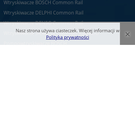
Wtryskiwacze BOSCH Common Rail
Wtryskiwacze DELPHI Common Rail
Wtryskiwacze DENSO Common Rail
Nasz strona używa ciasteczek. Więcej informacji w
×
Wtryskiwacze SIEMENS Common Rail/VDO
Polityka prywatności
Pompowtryskiwacze BOSCH
Pompy CR
Nasza Firma
O nas
Praca
Kontakt
© Wtryskiwacz.com 2026. Wszelkie prawa zastrzeżone.