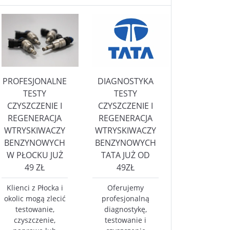
PROFESJONALNE
DIAGNOSTYKA
TESTY
TESTY
CZYSZCZENIE I
CZYSZCZENIE I
REGENERACJA
REGENERACJA
WTRYSKIWACZY
WTRYSKIWACZY
BENZYNOWYCH
BENZYNOWYCH
W PŁOCKU JUŻ
TATA JUŻ OD
49 ZŁ
49ZŁ
Klienci z Płocka i
Oferujemy
okolic mogą zlecić
profesjonalną
testowanie,
diagnostykę,
czyszczenie,
testowanie i