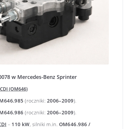
078 w Mercedes-Benz Sprinter
2 CDI (OM646)
M646.985
(roczniki:
2006–2009
).
M646.986
(roczniki:
2006–2009
).
CDI
–
110 kW
, silniki m.in.
OM646.986 /