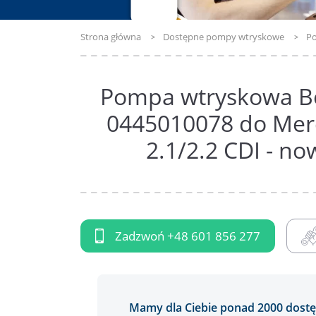
Strona główna
Dostępne pompy wtryskowe
Po
Pompa wtryskowa B
0445010078 do Merc
2.1/2.2 CDI - no
Zadzwoń
+48 601 856 277
Mamy dla Ciebie ponad 2000 do