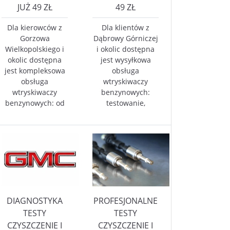
JUŻ 49 ZŁ
49 ZŁ
Dla kierowców z
Dla klientów z
Gorzowa
Dąbrowy Górniczej
Wielkopolskiego i
i okolic dostępna
okolic dostępna
jest wysyłkowa
jest kompleksowa
obsługa
obsługa
wtryskiwaczy
wtryskiwaczy
benzynowych:
benzynowych: od
testowanie,
DIAGNOSTYKA
PROFESJONALNE
TESTY
TESTY
CZYSZCZENIE I
CZYSZCZENIE I