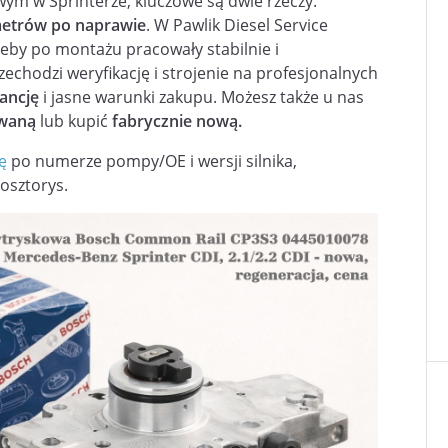
wym w Sprinterze, kluczowe są dwie rzeczy:
metrów po naprawie
. W Pawlik Diesel Service
żeby po montażu pracowały stabilnie i
chodzi weryfikację i strojenie na profesjonalnych
ancję
i jasne warunki zakupu. Możesz także u nas
owaną
lub kupić
fabrycznie nową.
ę
po numerze pompy/OE i wersji silnika,
osztorys.