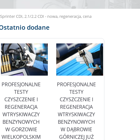
nter CDI, 2.1/2.2 CDI - nowa, regeneracja, cena
Ostatnio dodane
PROFESJONALNE
PROFESJONALNE
TESTY
TESTY
CZYSZCZENIE I
CZYSZCZENIE I
REGENERACJA
REGENERACJA
WTRYSKIWACZY
WTRYSKIWACZY
BENZYNOWYCH
BENZYNOWYCH
W GORZOWIE
W DĄBROWIE
WIELKOPOLSKIM
GÓRNICZEJ JUŻ