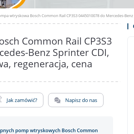
mpa wtryskowa Bosch Common Rail CP3S3 0445010078 do Mercedes-Benz Spri
osch Common Rail CP3S3
edes-Benz Sprinter CDI,
wa, regeneracja, cena
Jak zamówić?
Napisz do nas
stępnych pomp wtryskowych Bosch Common