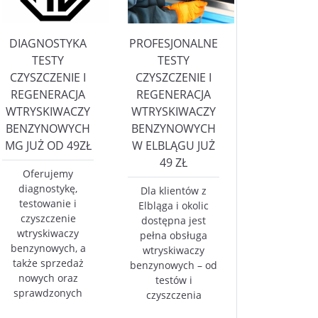
DIAGNOSTYKA
PROFESJONALNE
TESTY
TESTY
CZYSZCZENIE I
CZYSZCZENIE I
REGENERACJA
REGENERACJA
WTRYSKIWACZY
WTRYSKIWACZY
BENZYNOWYCH
BENZYNOWYCH
MG JUŻ OD 49ZŁ
W ELBLĄGU JUŻ
49 ZŁ
Oferujemy
diagnostykę,
Dla klientów z
testowanie i
Elbląga i okolic
czyszczenie
dostępna jest
wtryskiwaczy
pełna obsługa
benzynowych, a
wtryskiwaczy
także sprzedaż
benzynowych – od
nowych oraz
testów i
sprawdzonych
czyszczenia