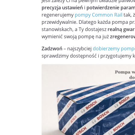
Jeśli zależy Ci na pewnym układzie paliwo
precyzja ustawień
i
potwierdzenie para
regenerujemy
pompy Common Rail
tak, 
przewidywalnie. Dlatego każda pompa prze
stanowiskach, a Ty dostajesz
realną gwar
wymienić swoją pompę na już
zregener
Zadzwoń
– najszybciej
dobierzemy pomp
sprawdzimy dostępność i przygotujemy k