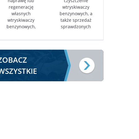
naprawę lub
czyszczenie
regenerację
wtryskiwaczy
własnych
benzynowych, a
wtryskiwaczy
także sprzedaż
benzynowych,
sprawdzonych
ZOBACZ
WSZYSTKIE