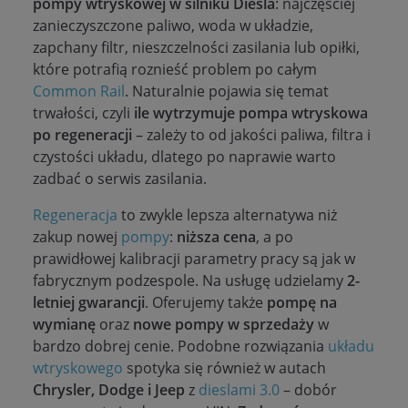
pompy wtryskowej w silniku Diesla
: najczęściej
zanieczyszczone paliwo, woda w układzie,
zapchany filtr, nieszczelności zasilania lub opiłki,
które potrafią roznieść problem po całym
Common Rail
. Naturalnie pojawia się temat
trwałości, czyli
ile wytrzymuje pompa wtryskowa
po regeneracji
– zależy to od jakości paliwa, filtra i
czystości układu, dlatego po naprawie warto
zadbać o serwis zasilania.
Regeneracja
to zwykle lepsza alternatywa niż
zakup nowej
pompy
:
niższa cena
, a po
prawidłowej kalibracji parametry pracy są jak w
fabrycznym podzespole. Na usługę udzielamy
2-
letniej gwarancji
. Oferujemy także
pompę na
wymianę
oraz
nowe pompy w sprzedaży
w
bardzo dobrej cenie. Podobne rozwiązania
układu
wtryskowego
spotyka się również w autach
Chrysler, Dodge i Jeep
z
dieslami 3.0
– dobór