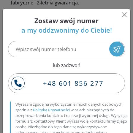
fabryczne
i
2-letnia gwarancja
.
Wtryskiwacze do ML 320 CDI – dostępne w
Zostaw swój numer
naszej ofercie
a my oddzwonimy do Ciebie!
A6420701187
A6420701287
Zadzwoń
– podaj VIN lub numer z
pompy
, a
lub zadzwoń
dobierzemy właściwą opcję (
regeneracja /
wymiana / nowa
) i od razu podamy konkretną
+48 601 856 277
cenę oraz dostępność.
Mercedes-Benz ML 320 CDI
Wyrażam zgodę na wykorzystanie moich danych osobowych
3.0 165 kW + Chrysler /
zgodnie z
Polityką Prywatności
w celach niezbędnych do
przeprowadzenia kontaktu i realizacji wybranej usługi. Wysyłając
Dodge / Jeep – regeneracja
formularz kontaktowy Klient wyraża wolę kontaktu firmy z jego
pompy Bosch Common Rail
osobą. Niezbędne do tego dane są wykorzystywane
jednorazowo, nie są przechowywane, udostępniane,