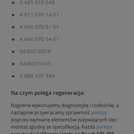
0 445 010 048
A 611 070 14 01
A 646 070 01 01
A 646 070 04 01
0445010078
0445010143
0 986 437 364
Na czym polega regeneracja:
Najpierw wykonujemy diagnostykę i rozbiórkę, a
następnie przywracamy sprawność
pompy
poprzez wymianę elementów zużywających się i
montaż zgodny ze specyfikacją. Każda
pompa
przechodzi
kalibrację i testy na Bosch EPS 708
,