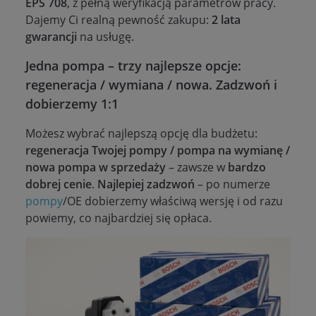
EPS 708
, z pełną weryfikacją parametrów pracy.
Dajemy Ci realną pewność zakupu:
2 lata
gwarancji
na usługę.
Jedna pompa – trzy najlepsze opcje:
regeneracja / wymiana / nowa. Zadzwoń i
dobierzemy 1:1
Możesz wybrać najlepszą opcję dla budżetu:
regeneracja Twojej pompy / pompa na wymianę /
nowa pompa w sprzedaży
– zawsze w
bardzo
dobrej cenie
.
Najlepiej zadzwoń
– po numerze
pompy
/OE dobierzemy właściwą wersję i od razu
powiemy, co najbardziej się opłaca.