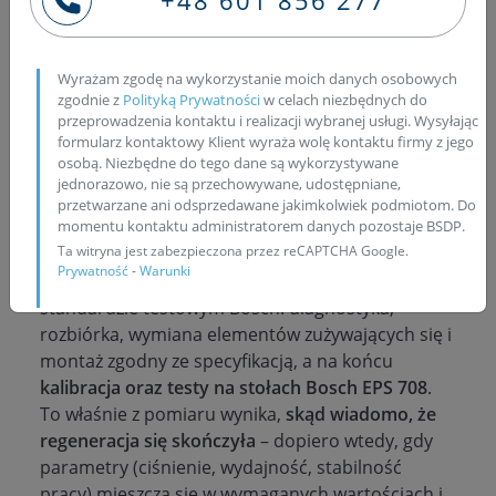
+48 601 856 277
nienaturalna, a układ traci stabilność. Wtedy
pojawiają się dwie najważniejsze kwestie:
ile
kosztuje regeneracja pompy wtryskowej do
Wyrażam zgodę na wykorzystanie moich danych osobowych
zgodnie z
Polityką Prywatności
w celach niezbędnych do
diesla
oraz czy lepiej wybrać
regenerację
,
pompę
przeprowadzenia kontaktu i realizacji wybranej usługi. Wysyłając
na wymianę czy nową.
formularz kontaktowy Klient wyraża wolę kontaktu firmy z jego
osobą. Niezbędne do tego dane są wykorzystywane
U nas dobierzesz rozwiązanie dopasowane do
jednorazowo, nie są przechowywane, udostępniane,
budżetu:
regeneracja pompy Bosch 0445010048
,
przetwarzane ani odsprzedawane jakimkolwiek podmiotom. Do
pompa na wymianę
albo
nowa pompa w
momentu kontaktu administratorem danych pozostaje BSDP.
Ta witryna jest zabezpieczona przez reCAPTCHA Google.
sprzedaży
– zawsze w bardzo dobrej cenie i z
Prywatność
-
Warunki
doborem po numerze.
Regenerację
robimy w
standardzie testowym Bosch: diagnostyka,
rozbiórka, wymiana elementów zużywających się i
montaż zgodny ze specyfikacją, a na końcu
kalibracja oraz testy na stołach Bosch EPS 708
.
To właśnie z pomiaru wynika,
skąd wiadomo, że
regeneracja się skończyła
– dopiero wtedy, gdy
parametry (ciśnienie, wydajność, stabilność
pracy) mieszczą się w wymaganych wartościach i