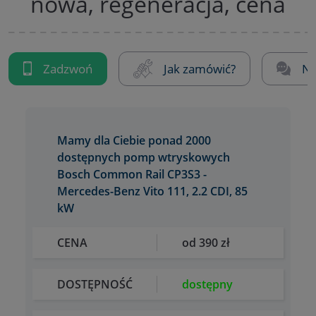
nowa, regeneracja, cena
Zadzwoń
Jak zamówić?
Na
Mamy dla Ciebie ponad 2000
dostępnych pomp wtryskowych
Bosch Common Rail CP3S3 -
Mercedes-Benz Vito 111, 2.2 CDI, 85
kW
CENA
od 390 zł
DOSTĘPNOŚĆ
dostępny