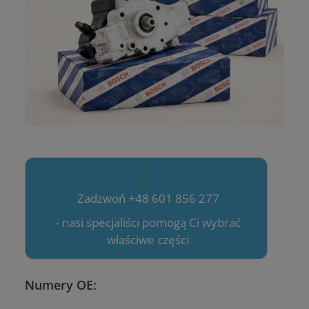
Zadzwoń +48 601 856 277
- nasi specjaliści pomogą Ci wybrać
właściwe części
Numery OE: