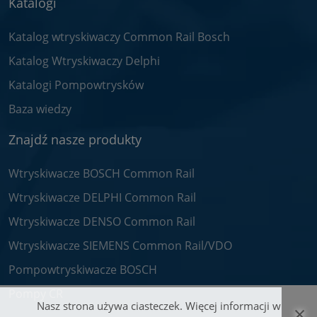
Katalogi
Katalog wtryskiwaczy Common Rail Bosch
Katalog Wtryskiwaczy Delphi
Katalogi Pompowtrysków
Baza wiedzy
Znajdź nasze produkty
Wtryskiwacze BOSCH Common Rail
Wtryskiwacze DELPHI Common Rail
Wtryskiwacze DENSO Common Rail
Wtryskiwacze SIEMENS Common Rail/VDO
Pompowtryskiwacze BOSCH
Pompy CR
Nasz strona używa ciasteczek. Więcej informacji w
×