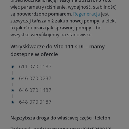
więc parametry (ciśnienie, wydajność, stabilność)
są
potwierdzone pomiarem
.
Regeneracja
jest
zazwyczaj
tańsza niż zakup nowej pompy
, a efekt
to
jakość i praca jak sprawnej pompy
– bo
wszystko weryfikujemy na stanowisku.
Wtryskiwacze do Vito 111 CDI – mamy
dostępne w ofercie
611 070 1187
646 070 0287
646 070 1487
648 070 0187
Najszybsza droga do właściwej części: telefon