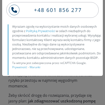
szczelności układu, stan filtracji paliwa i
+48 601 856 277
obserwację zachowania silnika pod obciążeniem.
To podejście pozwala uniknąć zgadywania i od
razu iść w stronę właściwej naprawy.
Wyrażam zgodę na wykorzystanie moich danych osobowych
W nowoczesnych układach znaczenie ma też
zgodnie z
Polityką Prywatności
w celach niezbędnych do
elektronika, dlatego warto wiedzieć,
jakie są
przeprowadzenia kontaktu i realizacji wybranej usługi. Wysyłając
formularz kontaktowy Klient wyraża wolę kontaktu firmy z jego
objawy uszkodzonego
sterownika pompy
osobą. Niezbędne do tego dane są wykorzystywane
wtryskowej
. Zwykle pojawiają się nieregularne
jednorazowo, nie są przechowywane, udostępniane,
spadki mocy, problem z utrzymaniem równych
przetwarzane ani odsprzedawane jakimkolwiek podmiotom. Do
obrotów, przechodzenie w tryb ograniczonej
momentu kontaktu administratorem danych pozostaje BSDP.
Ta witryna jest zabezpieczona przez reCAPTCHA Google.
mocy lub kłopoty z rozruchem, które potrafią
Prywatność
-
Warunki
występować co jakiś czas. W ciężarówce
pracującej codziennie takie zachowanie oznacza
ryzyko przestoju w najmniej wygodnym
momencie.
Żeby skrócić drogę do rozwiązania, przydaje się
jasny plan:
jak zdiagnozować uszkodzoną pompę