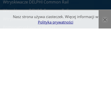
Wtryskiwacze DELPHI Common Rail
Wtryskiwacze DENSO Common Rail
Nasz strona używa ciasteczek. Więcej informacji w
×
Wtryskiwacze SIEMENS Common Rail/VDO
Polityka prywatności
Pompowtryskiwacze BOSCH
Pompy CR
Nasza Firma
O nas
Praca
Kontakt
© Wtryskiwacz.com 2026. Wszelkie prawa zastrzeżone.
Zawarte na stronie teksty oraz zdjęcia są własnością firmy Bosch Service -
Pawlik i zostały objęte prawami autorskimi.