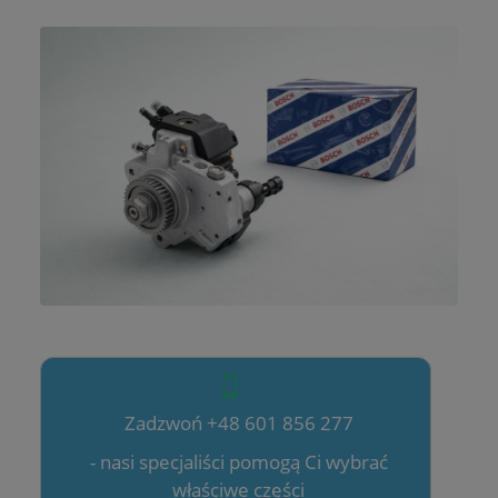
Zadzwoń +48 601 856 277
- nasi specjaliści pomogą Ci wybrać
właściwe części