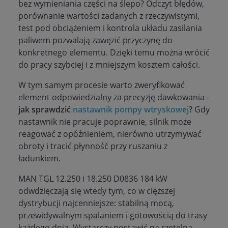
bez wymieniania części na ślepo? Odczyt błędów,
porównanie wartości zadanych z rzeczywistymi,
test pod obciążeniem i kontrola układu zasilania
paliwem pozwalają zawęzić przyczynę do
konkretnego elementu. Dzięki temu można wrócić
do pracy szybciej i z mniejszym kosztem całości.
W tym samym procesie warto zweryfikować
element odpowiedzialny za precyzję dawkowania -
jak sprawdzić
nastawnik pompy wtryskowej
?
Gdy
nastawnik nie pracuje poprawnie, silnik może
reagować z opóźnieniem, nierówno utrzymywać
obroty i tracić płynność przy ruszaniu z
ładunkiem.
MAN TGL 12.250 i 18.250 D0836 184 kW
odwdzięczają się wtedy tym, co w cięższej
dystrybucji najcenniejsze: stabilną mocą,
przewidywalnym spalaniem i gotowością do trasy
każdego dnia. Wystarczy postawić na rzetelną