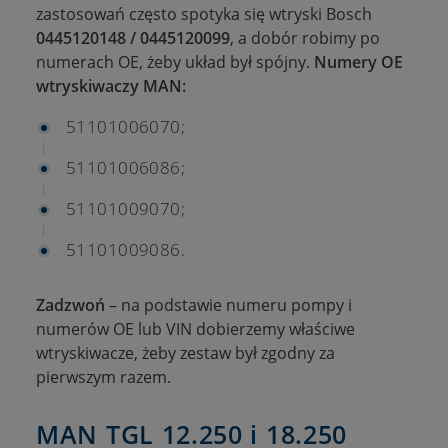
zastosowań często spotyka się wtryski Bosch
0445120148 / 0445120099
, a dobór robimy po
numerach OE, żeby układ był spójny.
Numery OE
wtryskiwaczy MAN:
51101006070;
51101006086;
51101009070;
51101009086.
Zadzwoń
– na podstawie numeru pompy i
numerów OE lub VIN dobierzemy właściwe
wtryskiwacze, żeby zestaw był zgodny za
pierwszym razem.
MAN TGL 12.250 i 18.250