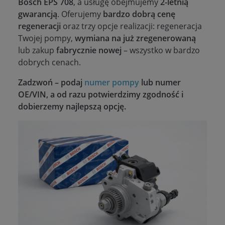
Bosch EPS 708
, a usługę obejmujemy
2-letnią
gwarancją
. Oferujemy
bardzo dobrą cenę
regeneracji
oraz trzy opcje realizacji: regeneracja
Twojej pompy,
wymiana na już zregenerowaną
lub zakup
fabrycznie nowej
– wszystko w bardzo
dobrych cenach.
Zadzwoń – podaj
numer pompy
lub numer
OE/VIN, a od razu potwierdzimy zgodność i
dobierzemy najlepszą opcję.