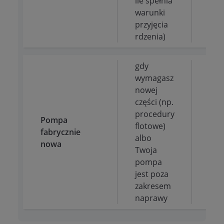
ile spełnia
warunki
przyjęcia
rdzenia)
gdy
wymagasz
nowej
części (np.
procedury
no
Pompa
flotowe)
+ d
fabrycznie
albo
pot
nowa
Twoja
po 
pompa
jest poza
zakresem
naprawy