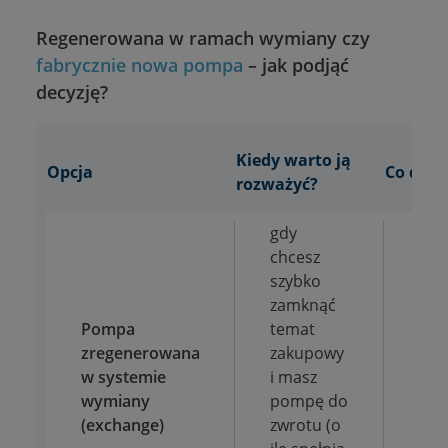
Regenerowana w ramach wymiany czy
fabrycznie nowa pompa
– jak podjąć
decyzję?
Kiedy warto ją
Opcja
Co dost
rozważyć?
gdy
chcesz
szybko
zamknąć
Pompa
temat
pod
zregenerowana
zakupowy
wery
w systemie
i masz
Bos
wymiany
pompę do
708
(exchange)
zwrotu (o
gwa