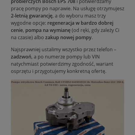
probierczych Bosch EPS 708
i potwierdzamy
pracę pompy po naprawie. Na usługę otrzymujesz
2-letnią gwarancję
, a do wyboru masz trzy
wygodne opcje:
regeneracja w bardzo dobrej
cenie
,
pompa na wymianę
(od ręki, gdy zależy Ci
na czasie) albo
zakup nowej pompy
.
Najsprawniej ustalimy wszystko przez telefon –
zadzwoń
, a po numerze pompy lub VIN
natychmiast potwierdzimy zgodność, wariant
osprzętu i przygotujemy konkretną ofertę.