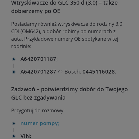
Wtryskiwacze do GLC 350 d (3.0) – także
dobierzemy po OE
Posiadamy również wtryskiwacze do rodziny 3.0
CDI (OM642), a dobór robimy po numerach z
auta. Przykładowe numery OE spotykane w tej
rodzinie:
A6420701187
;
A6420701287
↔ Bosch:
0445116028
.
Zadzwoń – potwierdzimy dobór do Twojego
GLC bez zgadywania
Przygotuj do rozmowy:
numer pompy
;
VIN;