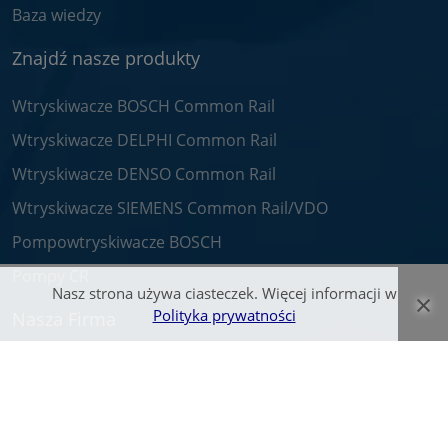
Baza wiedzy
Znajdź nasze produkty
Wtryskiwacze BOSCH Common Rail
Wtryskiwacze DELPHI Common Rail
Wtryskiwacze DENSO Common Rail
Wtryskiwacze SIEMENS Common Rail/VDO
Pompowtryskiwacze BOSCH
Pompy CR
Nasz strona używa ciasteczek. Więcej informacji w
×
Polityka prywatności
Nasza Firma
O nas
Praca
Kontakt