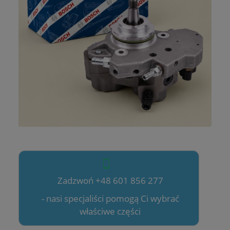
Zadzwoń +48 601 856 277
- nasi specjaliści pomogą Ci wybrać
właściwe części