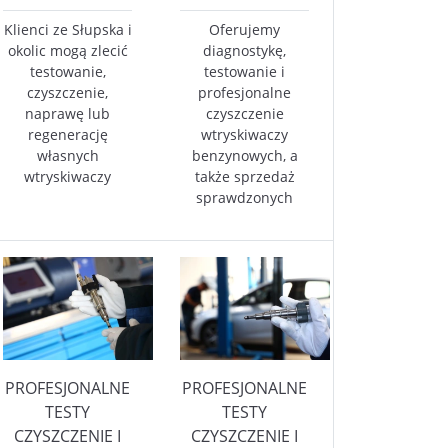
Klienci ze Słupska i
Oferujemy
okolic mogą zlecić
diagnostykę,
testowanie,
testowanie i
czyszczenie,
profesjonalne
naprawę lub
czyszczenie
regenerację
wtryskiwaczy
własnych
benzynowych, a
wtryskiwaczy
także sprzedaż
sprawdzonych
PROFESJONALNE
PROFESJONALNE
TESTY
TESTY
CZYSZCZENIE I
CZYSZCZENIE I