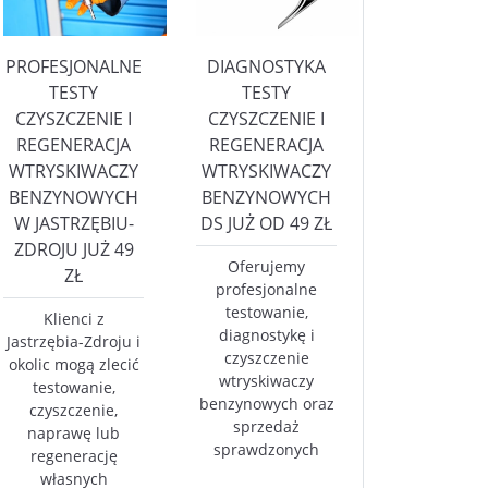
PROFESJONALNE
DIAGNOSTYKA
TESTY
TESTY
CZYSZCZENIE I
CZYSZCZENIE I
REGENERACJA
REGENERACJA
WTRYSKIWACZY
WTRYSKIWACZY
BENZYNOWYCH
BENZYNOWYCH
W JASTRZĘBIU-
DS JUŻ OD 49 ZŁ
ZDROJU JUŻ 49
Oferujemy
ZŁ
profesjonalne
testowanie,
Klienci z
diagnostykę i
Jastrzębia-Zdroju i
czyszczenie
okolic mogą zlecić
wtryskiwaczy
testowanie,
benzynowych oraz
czyszczenie,
sprzedaż
naprawę lub
sprawdzonych
regenerację
własnych