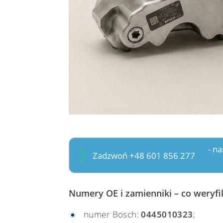
- n
Zadzwoń +48 601 856 277
Numery OE i zamienniki – co weryf
numer Bosch:
0445010323
;