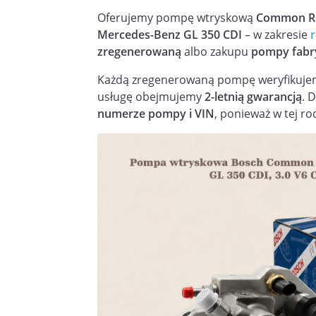
Oferujemy pompę wtryskową
Common Ra
Mercedes-Benz GL 350 CDI
– w zakresie
zregenerowaną
albo zakupu
pompy fabr
Każdą zregenerowaną pompę weryfikujem
usługę obejmujemy
2-letnią gwarancją
. 
numerze pompy i VIN
, ponieważ w tej ro