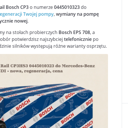
il Bosch CP3
o numerze
0445010323
do
regeneracji Twojej pompy
,
wymiany na pompę
ycznie nowej
.
y na stołach probierczych
Bosch EPS 708
, a
Dobór potwierdzisz najszybciej
telefonicznie
po
dzinie silników występują różne warianty osprzętu.