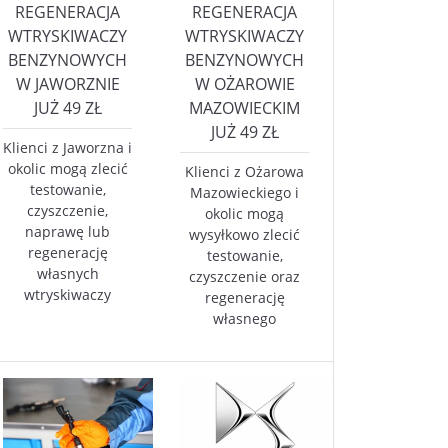
REGENERACJA
REGENERACJA
WTRYSKIWACZY
WTRYSKIWACZY
BENZYNOWYCH
BENZYNOWYCH
W JAWORZNIE
W OŻAROWIE
JUŻ 49 ZŁ
MAZOWIECKIM
JUŻ 49 ZŁ
Klienci z Jaworzna i
okolic mogą zlecić
Klienci z Ożarowa
testowanie,
Mazowieckiego i
czyszczenie,
okolic mogą
naprawę lub
wysyłkowo zlecić
regenerację
testowanie,
własnych
czyszczenie oraz
wtryskiwaczy
regenerację
własnego