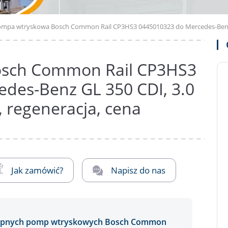
mpa wtryskowa Bosch Common Rail CP3HS3 0445010323 do Mercedes-Benz GL
sch Common Rail CP3HS3
des-Benz GL 350 CDI, 3.0
, regeneracja, cena
Jak zamówić?
Napisz do nas
stępnych pomp wtryskowych Bosch Common