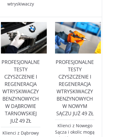
wtryskiwaczy
PROFESJONALNE
PROFESJONALNE
TESTY
TESTY
CZYSZCZENIE I
CZYSZCZENIE I
REGENERACJA
REGENERACJA
WTRYSKIWACZY
WTRYSKIWACZY
BENZYNOWYCH
BENZYNOWYCH
W DĄBROWIE
W NOWYM
TARNOWSKIEJ
SĄCZU JUŻ 49 ZŁ
JUŻ 49 ZŁ
Klienci z Nowego
Sącza i okolic mogą
Klienci z Dąbrowy