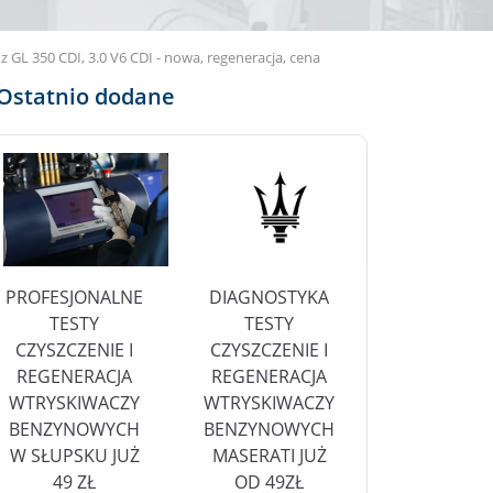
 350 CDI, 3.0 V6 CDI - nowa, regeneracja, cena
Ostatnio dodane
PROFESJONALNE
DIAGNOSTYKA
TESTY
TESTY
CZYSZCZENIE I
CZYSZCZENIE I
REGENERACJA
REGENERACJA
WTRYSKIWACZY
WTRYSKIWACZY
BENZYNOWYCH
BENZYNOWYCH
W SŁUPSKU JUŻ
MASERATI JUŻ
49 ZŁ
OD 49ZŁ