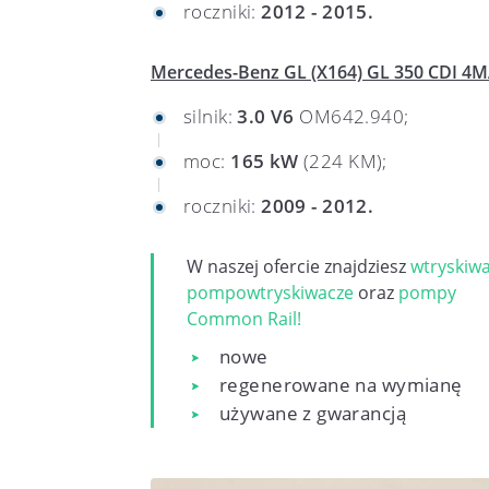
roczniki:
2012 - 2015.
Mercedes-Benz GL (X164) GL 350 CDI 4MA
silnik:
3.0 V6
OM642.940;
moc:
165 kW
(224 KM);
roczniki:
2009 - 2012.
W naszej ofercie znajdziesz
wtryskiw
pompowtryskiwacze
oraz
pompy
Common Rail!
nowe
regenerowane na wymianę
używane z gwarancją