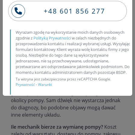
wtryskowej w Toyota Auris I
+48 601 856 277
1.4 D-4D
W Toyota Auris I E15 1.4 D-4D z silnikiem 1ND-TV
Wyrażam zgodę na wykorzystanie moich danych osobowych
pompa Common Rail
odpowiada za stabilne
zgodnie z
Polityką Prywatności
w celach niezbędnych do
przeprowadzenia kontaktu i realizacji wybranej usługi. Wysyłając
ciśnienie paliwa. Jej zużycie może powodować
formularz kontaktowy Klient wyraża wolę kontaktu firmy z jego
trudniejszy rozruch, spadek mocy, nierówną
osobą. Niezbędne do tego dane są wykorzystywane
pracę silnika, szarpanie albo błędy ciśnienia
jednorazowo, nie są przechowywane, udostępniane,
paliwa.
przetwarzane ani odsprzedawane jakimkolwiek podmiotom. Do
momentu kontaktu administratorem danych pozostaje BSDP.
Jaki jest dźwięk uszkodzonej pompy wtryskowej?
Ta witryna jest zabezpieczona przez reCAPTCHA Google.
Prywatność
-
Warunki
Może pojawić się metaliczne tarcie, wycie,
głośniejsza praca lub nieregularny odgłos z
okolicy pompy. Sam dźwięk nie wystarcza jednak
do diagnozy, bo podobne objawy mogą dawać
inne elementy układu.
Ile mechanik bierze za wymianę pompy?
Koszt
zależy od warsztatu, dostępu do pompy, zakresu