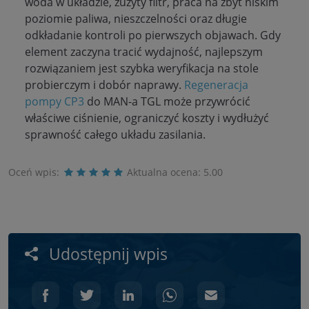
woda w układzie, zużyty filtr, praca na zbyt niskim
poziomie paliwa, nieszczelności oraz długie
odkładanie kontroli po pierwszych objawach. Gdy
element zaczyna tracić wydajność, najlepszym
rozwiązaniem jest szybka weryfikacja na stole
probierczym i dobór naprawy.
Regeneracja
pompy CP3
do MAN-a TGL może przywrócić
właściwe ciśnienie, ograniczyć koszty i wydłużyć
sprawność całego układu zasilania.
Oceń wpis:
Aktualna ocena:
5.00
Udostępnij wpis