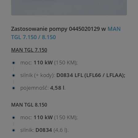
Zastosowanie pompy 0445020129 w
MAN
TGL 7.150 / 8.150
MAN TGL 7.150
moc:
110 kW
(150 KM);
silnik (+ kody):
D0834 LFL (LFL66 / LFLAA);
pojemność:
4,58 l
.
MAN TGL 8.150
moc:
110 kW
(150 KM);
silnik:
D0834
(4,6 l).