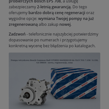
probierczych Bosch EPS 708
, a usługę
zabezpieczamy
2-letnią gwarancją
. Do tego
oferujemy
bardzo dobrą cenę regeneracji
oraz
wygodne opcje:
wymiana Twojej pompy na już
zregenerowaną
albo zakup
nowej
.
Zadzwoń
- telefonicznie najszybciej potwierdzimy
dopasowanie po numerach i przygotujemy
konkretną wycenę bez błądzenia po katalogach.