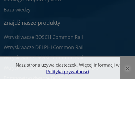
Baza wiedzy
Znajdź nasze produkty
Wtryskiwacze BOSCH Common Rail
Wtryskiwacze DELPHI Common Rail
Wtryskiwacze DENSO Common Rail
Nasz strona używa ciasteczek. Więcej informacji w
×
Wtryskiwacze SIEMENS Common Rail/VDO
Polityka prywatności
Pompowtryskiwacze BOSCH
Pompy CR
Nasza Firma
O nas
Praca