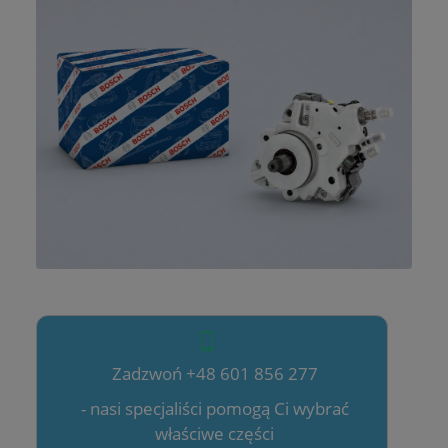
Zadzwoń +48 601 856 277
- nasi specjaliści pomogą Ci wybrać
właściwe części