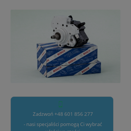
Zadzwoń +48 601 856 277
- nasi specjaliści pomogą Ci wybrać