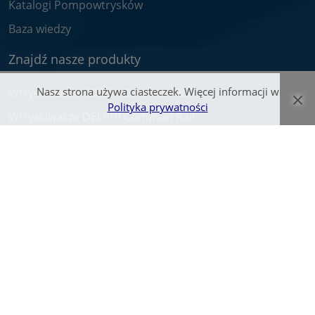
Katalogi Pompowtrysków
Baza wiedzy
Znajdź nasze produkty
Nasz strona używa ciasteczek. Więcej informacji w
×
Wtryskiwacze BOSCH Common Rail
Polityka prywatności
Wtryskiwacze DELPHI Common Rail
Wtryskiwacze DENSO Common Rail
Wtryskiwacze SIEMENS Common Rail/VDO
Pompowtryskiwacze BOSCH
Pompy CR
Nasza Firma
O nas
Praca