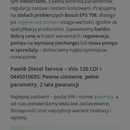
tym
0445010095
, z pełną kontrolą parametrów,
regulacją nastaw i testem końcowym. Pracujemy
na
stołach probierczych Bosch EPS 708
, dlatego
po
regeneracji
pompa
osiąga wartości zgodne ze
specyfikacją producenta. Zapewniamy
bardzo
dobrą cenę
w trzech wariantach:
regeneracja
,
pompa na wymianę (exchange)
lub
nowa pompa
w sprzedaży
– dobierzemy najkorzystniejsze
rozwiązanie.
Pawlik Diesel Service – Vito 120 CDI i
0445010095: Pewne ciśnienie, pełne
parametry, 2 lata gwarancji
Najlepiej zadzwoń – podaj VIN i numer z
pompy
, a
od razu potwierdzimy właściwe zastosowanie,
dostępność oraz najszybszy wariant realizacji i
wyceny.