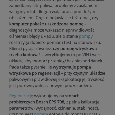
zaniedbany filtr paliwa, problemy z zasilaniem
wstępnym lub długotrwała praca pod dużym
obciążeniem. Często pojawia się też temat,
czy
komputer pokaże uszkodzoną pompę
–
diagnostyka może wskazać nieprawidłowości
ciśnienia i błędy układu, ale o stanie
pompy
rozstrzyga dopiero pomiar i test na stanowisku.
Klienci pytają również,
czy pompę wtryskową
trzeba kodować
– weryfikujemy to po VIN i wersji
układu, aby montaż przebiegł bez niespodzianek.
Pada także pytanie,
ile wytrzymuje pompa
wtryskowa po regeneracji
– przy czystym układzie
paliwowym i prawidłowej eksploatacji jej trwałość
jest porównywalna z nowym podzespołem.
Regenerację
wykonujemy na
stołach
probierczych Bosch EPS 708
, z pełną kalibracją
parametrów (wydajność, ciśnienie, stabilność).
Otrzymujesz
pompę
gotową do montażu oraz
2