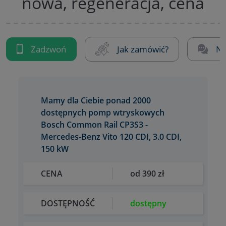
nowa, regeneracja, cena
Zadzwoń
Jak zamówić?
Na
Mamy dla Ciebie ponad 2000
dostępnych pomp wtryskowych
Bosch Common Rail CP3S3 -
Mercedes-Benz Vito 120 CDI, 3.0 CDI,
150 kW
CENA
od 390 zł
DOSTĘPNOŚĆ
dostępny