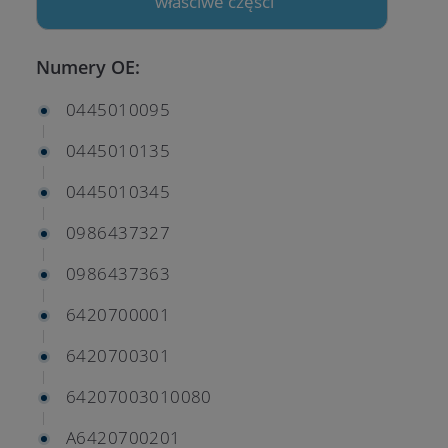
właściwe części
Numery OE:
0445010095
0445010135
0445010345
0986437327
0986437363
6420700001
6420700301
64207003010080
A6420700201