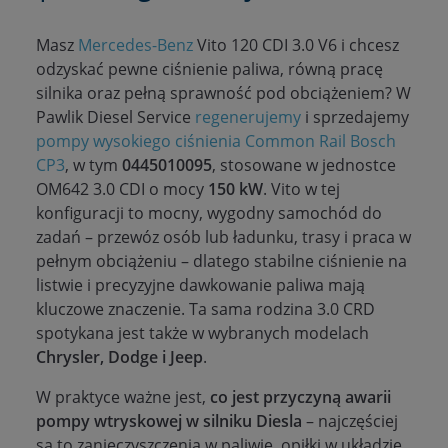
Masz
Mercedes-Benz
Vito 120 CDI 3.0 V6 i chcesz
odzyskać pewne ciśnienie paliwa, równą pracę
silnika oraz pełną sprawność pod obciążeniem? W
Pawlik Diesel Service
regenerujemy
i sprzedajemy
pompy wysokiego ciśnienia Common Rail Bosch
CP3
, w tym
0445010095
, stosowane w jednostce
OM642 3.0 CDI o mocy
150 kW
. Vito w tej
konfiguracji to mocny, wygodny samochód do
zadań – przewóz osób lub ładunku, trasy i praca w
pełnym obciążeniu – dlatego stabilne ciśnienie na
listwie i precyzyjne dawkowanie paliwa mają
kluczowe znaczenie. Ta sama rodzina 3.0 CRD
spotykana jest także w wybranych modelach
Chrysler, Dodge i Jeep
.
W praktyce ważne jest,
co jest przyczyną awarii
pompy wtryskowej w silniku Diesla
– najczęściej
są to zanieczyszczenia w paliwie, opiłki w układzie,