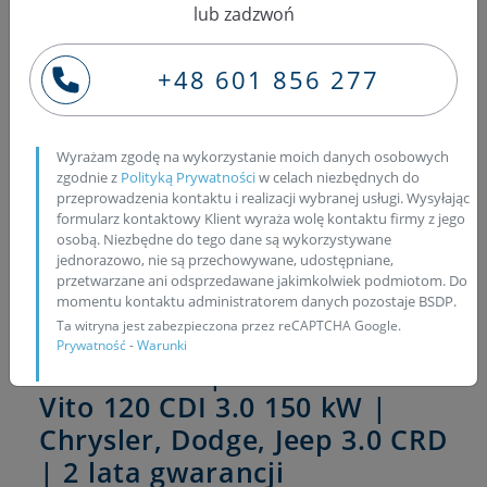
lub zadzwoń
A6420701387
+48 601 856 277
A6420700587
A6420701887
Wyrażam zgodę na wykorzystanie moich danych osobowych
zgodnie z
Polityką Prywatności
w celach niezbędnych do
Zadzwoń
– po VIN szybko potwierdzimy właściwy
przeprowadzenia kontaktu i realizacji wybranej usługi. Wysyłając
numer, sprawdzimy dostępność (
pompa
i wtryski)
formularz kontaktowy Klient wyraża wolę kontaktu firmy z jego
osobą. Niezbędne do tego dane są wykorzystywane
i podamy konkretną wycenę.
jednorazowo, nie są przechowywane, udostępniane,
przetwarzane ani odsprzedawane jakimkolwiek podmiotom. Do
Pawlik Diesel Service –
momentu kontaktu administratorem danych pozostaje BSDP.
Ta witryna jest zabezpieczona przez reCAPTCHA Google.
Pompa Bosch CP3
Prywatność
-
Warunki
0445010095 | Mercedes-Benz
Vito 120 CDI 3.0 150 kW |
Chrysler, Dodge, Jeep 3.0 CRD
| 2 lata gwarancji