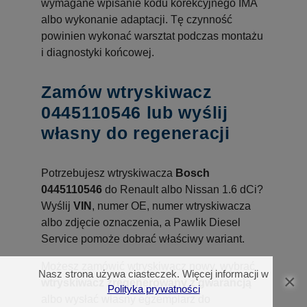
wymagane wpisanie kodu korekcyjnego IMA
albo wykonanie adaptacji. Tę czynność
powinien wykonać warsztat podczas montażu
i diagnostyki końcowej.
Zamów wtryskiwacz
0445110546 lub wyślij
własny do regeneracji
Potrzebujesz wtryskiwacza
Bosch
0445110546
do Renault albo Nissan 1.6 dCi?
Wyślij
VIN
, numer OE, numer wtryskiwacza
albo zdjęcie oznaczenia, a Pawlik Diesel
Service pomoże dobrać właściwy wariant.
Możesz zamówić wtryskiwacz nowy, wybrać
Nasz strona używa ciasteczek. Więcej informacji w
×
wtryskiwacz zregenerowany z gwarancją
Polityka prywatności
albo wysłać własny egzemplarz do