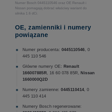
Numer Bosch 0445110546 oraz OE Renault i
Nissan pomagają dobrać właściwy wariant do
silnika 1.6 dCi.
OE, zamienniki i numery
powiązane
Numer producenta:
0445110546
, 0
445 110 546
Główne numery OE:
Renault
166007885R
, 16 60 078 85R,
Nissan
1660000Q2D
Numery zamienne:
0445110414
, 0
445 110 414
Numery Bosch regenerowane: