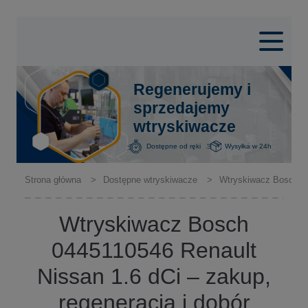
Regenerujemy i
sprzedajemy
wtryskiwacze
Dostępne od ręki
Wysyłka w 24h
Strona główna
Dostępne wtryskiwacze
Wtryskiwacz Bosch 04
Wtryskiwacz Bosch
0445110546 Renault
Nissan 1.6 dCi – zakup,
regeneracja i dobór