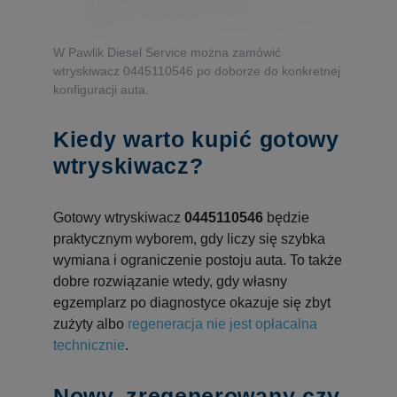
W Pawlik Diesel Service można zamówić
wtryskiwacz 0445110546 po doborze do konkretnej
konfiguracji auta.
Kiedy warto kupić gotowy
wtryskiwacz?
Gotowy wtryskiwacz
0445110546
będzie
praktycznym wyborem, gdy liczy się szybka
wymiana i ograniczenie postoju auta. To także
dobre rozwiązanie wtedy, gdy własny
egzemplarz po diagnostyce okazuje się zbyt
zużyty albo
regeneracja nie jest opłacalna
technicznie
.
Nowy, zregenerowany czy