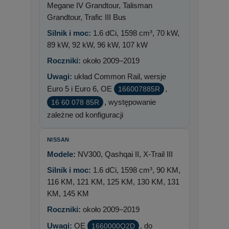
Megane IV Grandtour, Talisman
Grandtour, Trafic III Bus
Silnik i moc:
1.6 dCi, 1598 cm³, 70 kW,
89 kW, 92 kW, 96 kW, 107 kW
Roczniki:
około 2009–2019
Uwagi:
układ Common Rail, wersje
Euro 5 i Euro 6, OE
,
166007885R
, występowanie
16 60 078 85R
zależne od konfiguracji
NISSAN
Modele:
NV300, Qashqai II, X-Trail III
Silnik i moc:
1.6 dCi, 1598 cm³, 90 KM,
116 KM, 121 KM, 125 KM, 130 KM, 131
KM, 145 KM
Roczniki:
około 2009–2019
Uwagi:
OE
, do
1660000Q2D