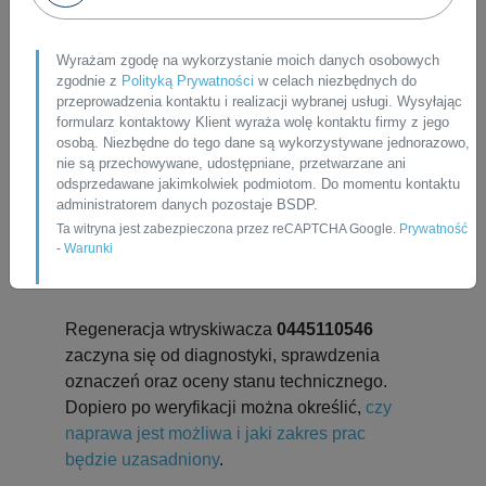
Przy wariancie zregenerowanym może
występować
kaucja za rdzeń
. Jej wysokość i
Wyrażam zgodę na wykorzystanie moich danych osobowych
zgodnie z
Polityką Prywatności
w celach niezbędnych do
zasady rozliczenia są podawane przed
przeprowadzenia kontaktu i realizacji wybranej usługi. Wysyłając
zamówieniem, dlatego warunki zakupu są
formularz kontaktowy Klient wyraża wolę kontaktu firmy z jego
jasne jeszcze przed wysyłką.
osobą. Niezbędne do tego dane są wykorzystywane jednorazowo,
nie są przechowywane, udostępniane, przetwarzane ani
odsprzedawane jakimkolwiek podmiotom. Do momentu kontaktu
Co obejmuje regeneracja
administratorem danych pozostaje BSDP.
wtryskiwacza
Ta witryna jest zabezpieczona przez reCAPTCHA Google.
Prywatność
-
Warunki
0445110546?
Regeneracja wtryskiwacza
0445110546
zaczyna się od diagnostyki, sprawdzenia
oznaczeń oraz oceny stanu technicznego.
Dopiero po weryfikacji można określić,
czy
naprawa jest możliwa i jaki zakres prac
będzie uzasadniony
.