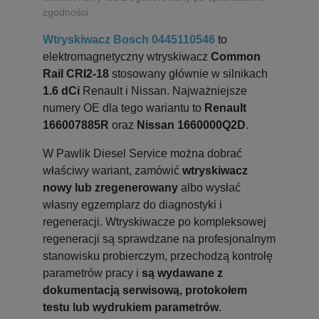
zgodności.
Wtryskiwacz Bosch 0445110546
to
elektromagnetyczny wtryskiwacz
Common
Rail CRI2-18
stosowany głównie w silnikach
1.6 dCi
Renault i Nissan. Najważniejsze
numery OE dla tego wariantu to
Renault
166007885R
oraz
Nissan 1660000Q2D
.
W Pawlik Diesel Service można dobrać
właściwy wariant, zamówić
wtryskiwacz
nowy lub zregenerowany
albo wysłać
własny egzemplarz do diagnostyki i
regeneracji. Wtryskiwacze po kompleksowej
regeneracji są sprawdzane na profesjonalnym
stanowisku probierczym, przechodzą kontrolę
parametrów pracy i
są wydawane z
dokumentacją serwisową, protokołem
testu lub wydrukiem parametrów
.