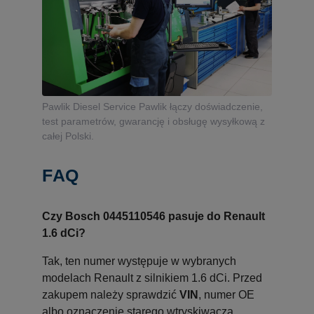
Pawlik Diesel Service Pawlik łączy doświadczenie,
test parametrów, gwarancję i obsługę wysyłkową z
całej Polski.
FAQ
Czy Bosch 0445110546 pasuje do Renault
1.6 dCi?
Tak, ten numer występuje w wybranych
modelach Renault z silnikiem 1.6 dCi. Przed
zakupem należy sprawdzić
VIN
, numer OE
albo oznaczenie starego wtryskiwacza.