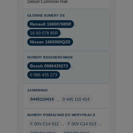
Diesel Common Rail
GŁÓWNE NUMERY OE
,
Renault 166007885R
,
16 60 078 85R
Nissan 1660000Q2D
NUMERY REGENEROWANE
,
Bosch 0986435273
0 986 435 273
ZAMIENNIKI
,
0445110414
0 445 110 414
NUMERY POWIĄZANE DO WERYFIKACJI
,
,
F 00V C14 012
F 00V C14 013