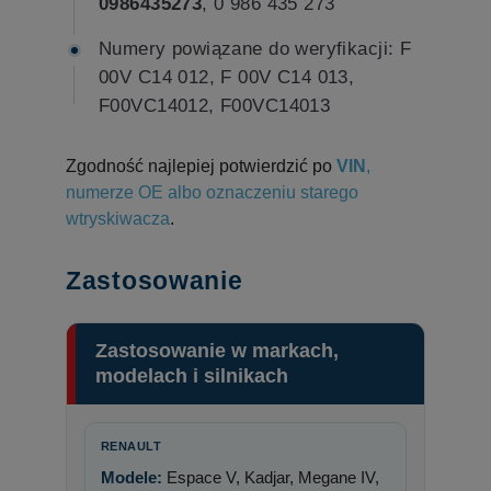
0986435273
, 0 986 435 273
Numery powiązane do weryfikacji: F
00V C14 012, F 00V C14 013,
F00VC14012, F00VC14013
Zgodność najlepiej potwierdzić po
VIN
,
numerze OE albo oznaczeniu starego
wtryskiwacza
.
Zastosowanie
Zastosowanie w markach,
modelach i silnikach
RENAULT
Modele:
Espace V, Kadjar, Megane IV,